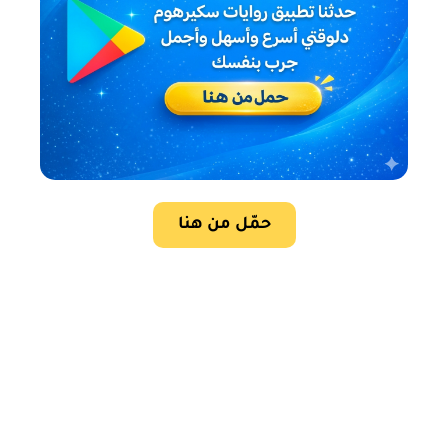
حمّل من هنا