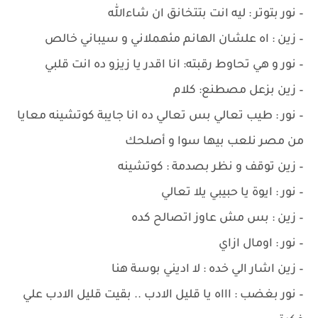
– نور بتوتر : ليه انت بتتخانق ان شاءالله
– زين : اه علشان الهانم مئهملاني و سيباني خالص
– نور و هي تحاوط رقبته: انا اقدر يا زيزو ده انت قلبي
– زين بزعل مصطنع: كلام
– نور : طيب تعالي بس تعالي ده انا جايبة كوتشينه معايا
من مصر نلعب بيها سوا و أصلحك
– زين توقف و نظر بصدمة : كوتشينه
– نور : ايوة يا حبيبي يلا تعالي
– زين : بس مش عاوز اتصالح كده
– نور : اومال ازاي
– زين اشار الي خده : لا اديني بوسة هنا
– نور بغضب : اااه يا قليل الادب .. بقيت قليل الادب علي