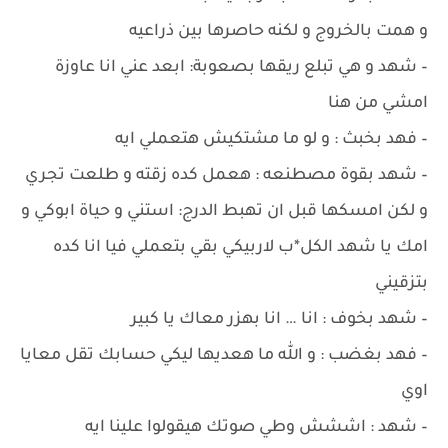
و همت بالخروج و لكنه حاصرها بين ذراعيه
– شهد و هي تبلع ريقها بصعوبة: ابعد عني انا عاوزة
امشي من هنا
– فهد بخبث : و لو ما مشتكيش هتعملي ايه
– شهد بقوة مصطنعه : هعمل كده زقته و طلعت تجري
و لكن امسكها قبل ان تهبط الدرج: استني و حياة ابوكي و
امك يا شهد الكل*ب لاربيكي بقي بتعملي فيا انا كده
بتزقيني
– شهد بخوف : انا … انا بهزر معاك يا كبير
– فهد بغضب : و الله ما هعديها ليكي حسابك تقل معايا
اوي
– شهد : اششش وطي صوتك هيقولوا علينا ايه