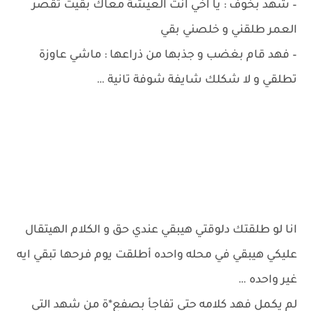
– شهد بخوف : يا اخي انت العيشة معاك بقيت تقصر
العمر طلقني و خلصني بقي
– فهد قام بغضب و جذبها من ذراعها : ماشي عاوزة
تطلقي و لا شكلك شايفة شوفة تانية …
انا لو طلقتك دلوقتي هيبقي عندي حق و الكلام الهيتقال
عليكي هيبقي في محله واحده أطلقت يوم فرحها تبقي ايه
غير واحده …
لم يكمل فهد كلامه حتي تفاجأ بصفع*ة من شهد التي