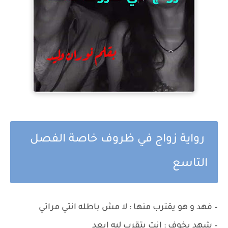
رواية زواج في ظروف خاصة الفصل
التاسع
– فهد و هو يقترب منها : لا مش باطله انتي مراتي
– شهد بخوف : انت بتقرب ليه ابعد