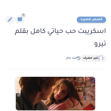
0
قصص قصيره
اسكريبت حب حياتي كامل بقلم
تيرو
غير معرف
منذ عام