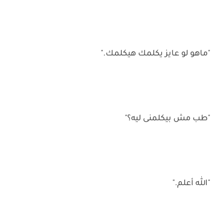
"ماهو لو عايز يكلمك هيكلمك."
"طب مش بيكلمنى ليه؟"
"الله أعلم."