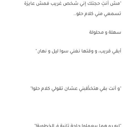
"مش أنتِ حجتك إني شخص غريب فمش عايزة
تسمعي مني كلام حلو..
سهلة و محلولة
أبقي قريب، و وقتها نغني سوا ليل و نهار."
"و أنت بقي هتخطُبني عشان تقولي كلام حلو!"
"ايه ده هما بيعملوا حاجة تانية فـ الخطوبة!"