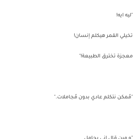
"ليه ايه!
تخيلي القمر هيكلم إنسان!
معجزة تخترق الطبيعة!"
"مُمكن نتكلم عادي بدون مُجاملات."
"و مين قال إني بجامل