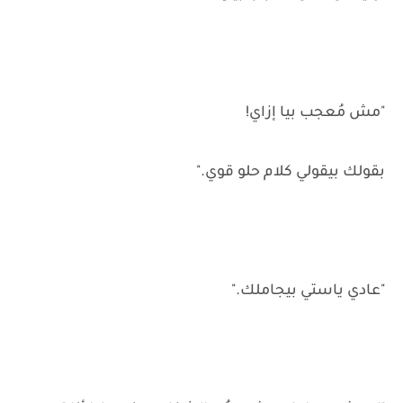
"مش مُعجب بيا إزاي!
بقولك بيقولي كلام حلو قوي."
"عادي ياستي بيجاملك."