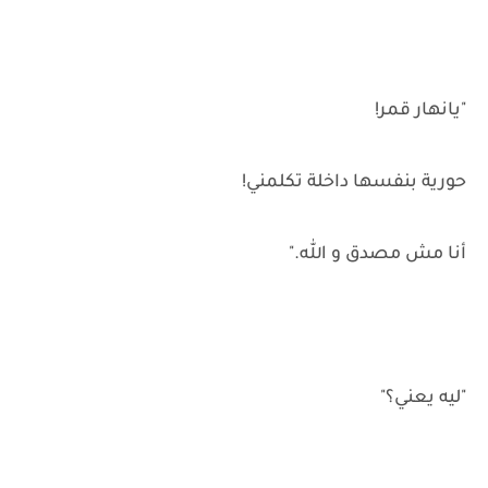
"يانهار قمر!
حورية بنفسها داخلة تكلمني!
أنا مش مصدق و الله."
"ليه يعني؟"