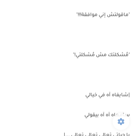
"ماقولتش إني موافقة!!!"
"مُشكلتك مش مُشكلتي!"
|شايفاه آه في خيالي
سامعاه آه آه بيقولي
يا حياتي تعالي تعالي تعالي ...|