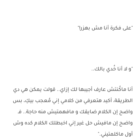
"على فكرة أنا مش بهزر!"
"و لا أنا خُدي بالك..
أنا ماكُنتش عارف أجيبها لك إزاي.. قولت يمكن هي دي
الطريقة، أكيد هتعرفي من كلامي إني مُعجب بيكِ، بس
واضح إن الكلام ضايقك و مافهمتيش منه حاجة.. فـ
واضح إن مافيش حل غير إني اخبطلك الكلام كده وش
أول ماكلمتيني."