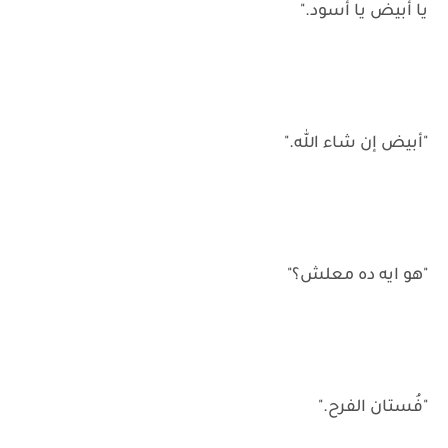
يا أبيض يا أسود."
"أبيض إن شاء الله."
"هو ايه ده معلش؟"
"فُستان الفرح."