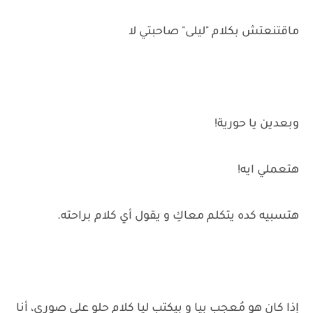
ماقتنعتش بكلام "ليلى" صاحبتي لا
وبعدين يا حورية!
هتعملي ايه!
هتسبيه كده يتكلم معاكِ و يقول أي كلام براحته.
إذا كان هو مُعجب بيا و بيكتب ليا كلام حلو على صوري، أنا