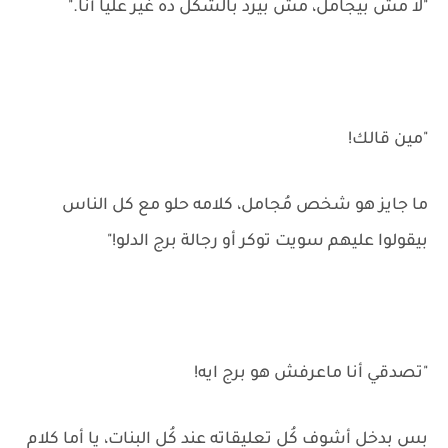
"لا مش بيجامل، مش بيرُد بالشكل ده غير عليا أنا."
"مين قالك!
ما جايز هو شخص مُجامل، كلامه حلو مع كل الناس
بيقولوا عليهم سويت توكر أو رجالة برج الدلو!"
"تصدقي أنا ماعرفش هو برج ايه!
بس بدخل أشوف كُل تعليقاته عند كُل البنات، يا أما كلام