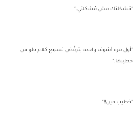
"مُشكلتك مش مُشكلتي."
"أول مره أشوف واحده بترفُض تسمع كلام حلو من
خطيبها."
"خطيب مين!!"