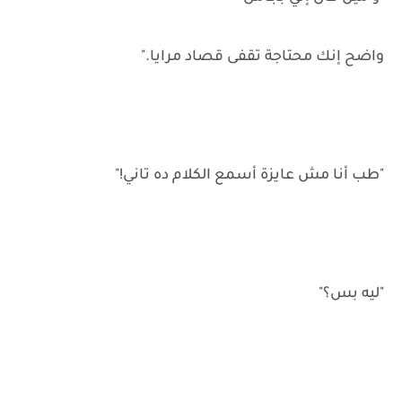
واضح إنك محتاجة تقفى قصاد مرايا."
"طب أنا مش عايزة أسمع الكلام ده تاني!"
"ليه بس؟"