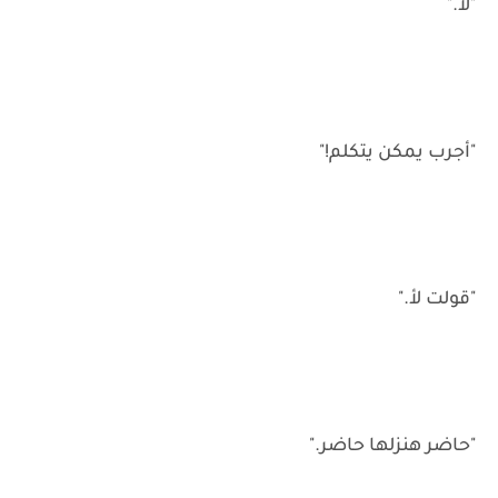
"لأ."
"أجرب يمكن يتكلم!"
"قولت لأ."
"حاضر هنزلها حاضر."