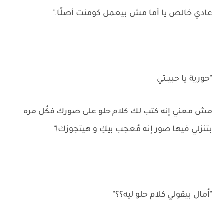
عادي خالص يا أما مش بيعمل كومنت أصلًا."
"حورية يا حبيبتي
مش معني إنه كتب لك كلام حلو على صورك فكُل مره
بتنزلي فيها صور إنه مُعجب بيكِ و هيتجوزك!"
"اُمال بيقولي كلام حلو ليه؟؟"