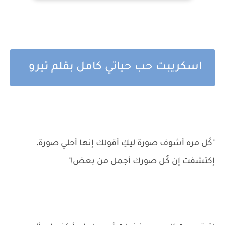
اسكريبت حب حياتي كامل بقلم تيرو
"كُل مره أشوف صورة ليكِ أقولك إنها أحلي صورة،
إكتشفت إن كُل صورك أجمل من بعض!"