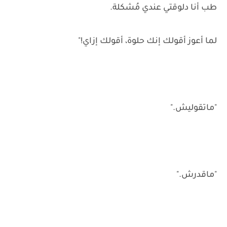
طب أنا دلوقتي عندي مُشكلة.
لما أعوز أقولك إنك حلوة، أقولك إزاي!"
"ماتقوليش."
"ماقدرش."