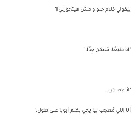
بيقولي كلام حلو و مش هيتجوزني!!"
"اه طبعًا، مُمكن جدًا."
"لأ معلش..
أنا اللي مُعجب بيا يجي يكلم أبويا على طول."