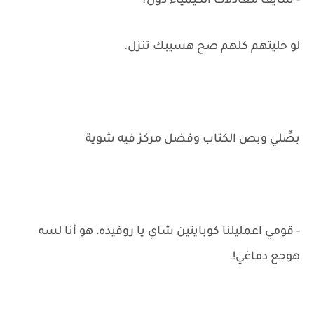
- شايف معادلات الكيمياء دول؟
لو حليتهم كلهم صح هسيبك تنزل.
بصِّلي وبص الكتاب وفضل مركز فيه شوية
- قومي اعمليلنا كوبايتين شاي يا روفيده، هو أنا لسه
هوجع دماغي!.