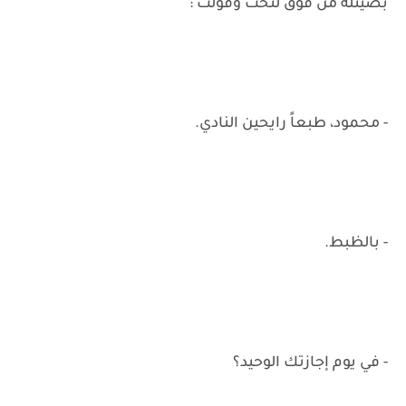
بصيتله من فوق لتحت وقولت :
- محمود، طبعاً رايحين النادي.
- بالظبط.
- في يوم إجازتك الوحيد؟