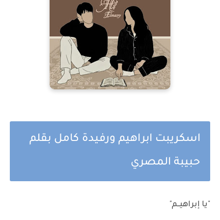
اسكريبت ابراهيم ورفيدة كامل بقلم
حبيبة المصري
"يا إبراهيــم"