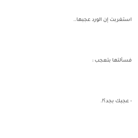
استغربت إن الورد عجبها..
فسألتها بتعجب :
- عجبك بجد؟!.