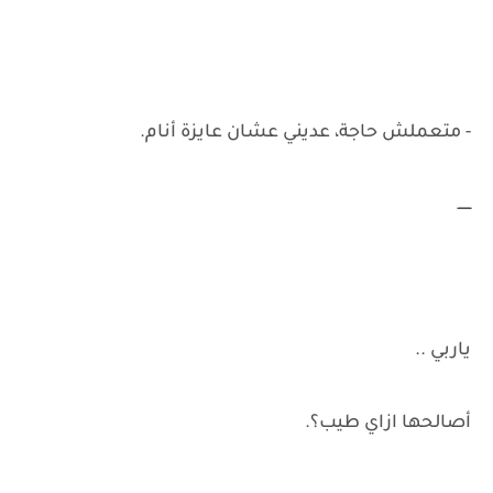
- متعملش حاجة، عديني عشان عايزة أنام.
ــــــ
ياربي ..
أصالحها ازاي طيب؟.