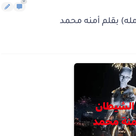
0
له) بقلم أمنه محمد