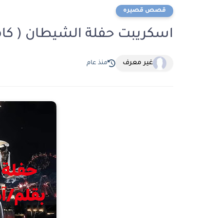
قصص قصيره
اسكريبت حفلة الشيطان ( كام
غير معرف
منذ عام