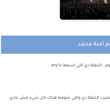
م أمنة محمد
الحفلة دي اللي إسمها any*a.
ى حضرت الحفلة دي واللي شوفته هناك كان شيء مش عادي.