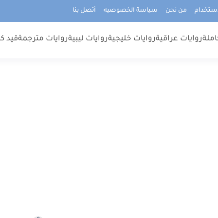
استخدام
من نحن
سياسة الخصوصيه
أتصل بنا
املة
روايات عراقية
روايات خليجية
روايات ليبية
روايات مترجمة
قيد كت