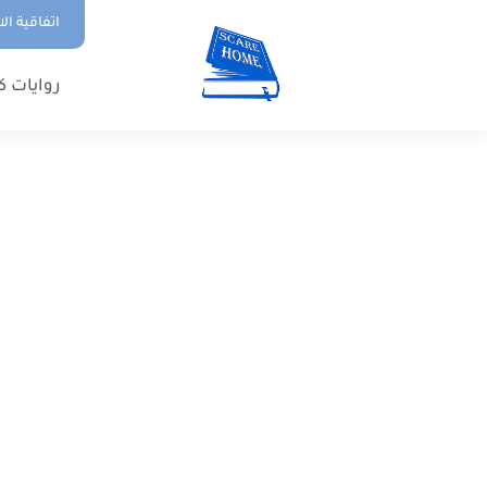
اتفاقية ال
روايات ك