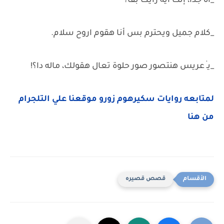
_اه جدًا، إنت ايه رأيك بقا؟
_كلام جميل ويحترم بس أنا هقوم اروح سلام.
_يـٰ عريس هنتصور صور حلوة تعال هقولك، ماله دا؟!
لمتابعه روايات سكيرهوم زورو موقعنا علي التلجرام
من هنا
قصص قصيره