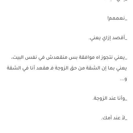
_نعممم!
_أقصد إزاي يعني.
_يعني نتجوز اه موافقة بس منقعدش في نفس البيت،
يعني بما إن الشقة من حق الزوجة فـ هقعد أنا في الشقة
و...
_وأنا عند الزوجة.
_لأ عند أمك.