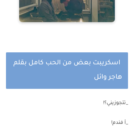
اسكريبت بعض من الحب كامل بقلم
هاجر وائل
_تتجوزيني؟!
_أ فندم!