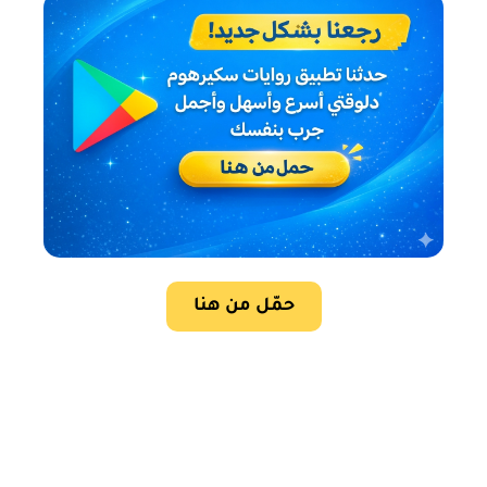
حمّل من هنا