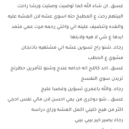
غسق..ان شاء الله كما توضيت وصليت ورشا راحت
البيتهم رحت ع المطبخ حته اسوي عشه لان العشه عليه
والغده وتنضيف علينه اني واختي رحمه مرت عمي متمد
ايدها ع شي لا هيه ولابتها
رجاء..شنو راح تسوين عشه اني مشتهيه باذنجان
مشوي ع الحطب
غسق..احد كاللج انه خدامه عندج وشنو تتأمرين حظرتج
تريدن سوي النفسج
رجاء..والله ياعمري تسؤين وغصبا عليج
غسق...شو دوخري من يمي احسن لان مالي نفس احجي
اكثر من هيج خليني اكمل العشه وراي دراسه
رجاء يصير خير بيبي بيبي