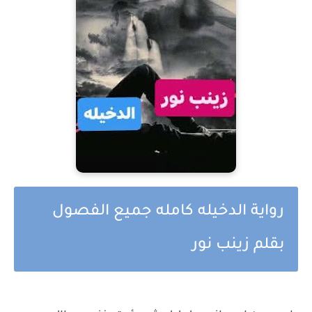
رواية الدخيله كامله جميع الفصول
بقلم زينب نور