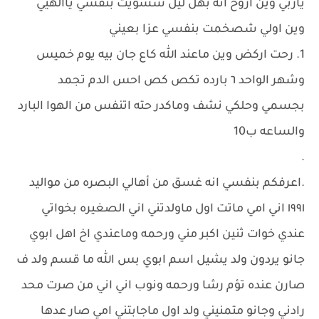
ياربي وين اروح انه بهل ليل شسؤيت بنفسي ياالهيي
وين اولي شصخمت بنفسي عزا بعيني
1. رحت اركض وين ماعند الله كاع جان بيه يوم خميس
وشهر الواحد ٦ بارده تكص كص احس الدم تجمد
بجسمي وحلكي نشف وماكدر حته اتنفس من الهوا البارد
والساعه ب10
.
.اعرفكم بنفسي انه غسق من أهالي البصره من مواليد
١٩٩١ اني امي ماتت اول ماولدتني اني الصغيره بخواتي
عندي خوات ثنين اكبر مني ورحمه وماعندي اخ اهل ابوي
جانو يردون ولد يشيل اسم ابوي بس الله ما قسم ولد ف
صارن عنده تؤم رشا ورحمه ونوب اني اني من صرت محد
رادني وجانو متمنيني ولد اول ماجابتني امي صار عدها