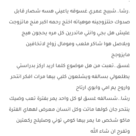
.
.رشا..شبيج عمري غسوقه ياعيني هسه شصار قابل
صدوك حتتزوجينه موهياته اختج رحمه اكبر منج ماتزوجت
عليش هل بجي وانتي ماتدرين كل مره يحجون هيج
وبلاصل هوا شاكر ملعب ومومال زواج لاتخافين
مايزوجج
غسق..تعبت من هل موضوع كلما اريد اركز بدراستي
يطلعولي بسالفه ويشلعون كلبي بيها مرات افكر انتحر
واروح يم امي وابوي ارتاح
رشا..شسالفه غسق لو كل واحد يمر بفترة تعب وضيك
ينتحر جان كولها ماتت وكل انسان معرض لههاي الفترة
ماكو شخص ما يمر بيها كومي توني وصليلج ركعتين
وتفرح ان شاء الله