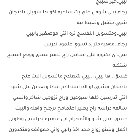
بيبي.خير شبيج
رجاء بيبي شوفي هاي بت ساهره اكولها سويلي باذنجان
شوي متقبل وتعيط بيه
بيبي.ومتسوين النفسج تره انتي موصغير يابيبي
رجاء..موهيه متريد تسوي علمود تدرس
بيبي. ي دكتوره على اساس راح تصير غسق ووجع اسمج
شثكله
غسق ..ها بيبي ..بيبي شعندج ماتسوين البت عنج
باذنجان مشوي لو الدراسه اهم منها وبعدين على شنو
انتي تدرسين كلها سبوعين وراح تزوجين شاكر وانسي
سالفه دراسه راح يصير اهتمامج برجلج واهله والبيت
غسق..بيبي شنو والله حرام اني متميزه بدراستي وخلوني
اكمل وشنو زواج محد اخذ رائيي واني مموفقه ومتكدورن