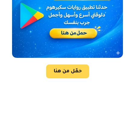
حمّل من هنا