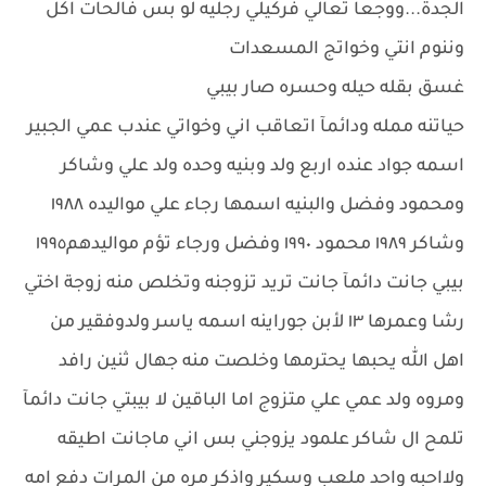
الجدة...ووجعا تعالي فركيلي رجليه لو بس فالحات اكل
وننوم انتي وخواتج المسعدات
غسق بقله حيله وحسره صار بيبي
حياتنه ممله ودائمآ اتعاقب اني وخواتي عندب عمي الجبير
اسمه جواد عنده اربع ولد وبنيه وحده ولد علي وشاكر
ومحمود وفضل والبنيه اسمها رجاء علي مواليده ١٩٨٨
وشاكر ١٩٨٩ محمود ١٩٩٠ وفضل ورجاء تؤم مواليدهم١٩٩٥
بيبي جانت دائمآ جانت تريد تزوجنه وتخلص منه زوجة اختي
رشا وعمرها ١٣ لأبن جوراينه اسمه ياسر ولدوفقير من
اهل الله يحبها يحترمها وخلصت منه جهال ثنين رافد
ومروه ولد عمي علي متزوج اما الباقين لا بيبتي جانت دائمآ
تلمح ال شاكر علمود يزوجني بس اني ماجانت اطيقه
ولااحبه واحد ملعب وسكير واذكر مره من المرات دفع امه