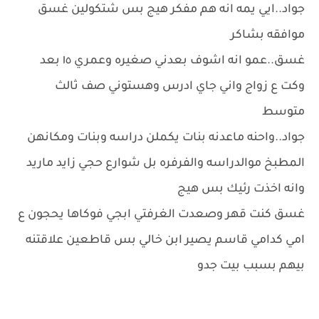
جواد..ايي يمه انه هم مفكر هيج بس شتكولين غسق
موافقه بشاكر
غسق..عمو انه اشوف بعدني صغيره وعمري ١٥ بعد
وكت ع زواج واني جاي ادرس وهستوني صف ثالث
متوسط
جواد..واحنه ماعدنه بنات يكملن دراسه وبنات ومكانهن
المطبخ موالدراسه والفرفره بل شوارع حجي زايد ماريد
وانه اخذت رئيك بس هيج
غسق كنت قهر وصعدت الغرفتي ابجي فوكاها يحجون ع
امي كدامي قاسم يصير ابن خالي بس قاطعين علاقتنه
بيهم بسبب بيت جدو