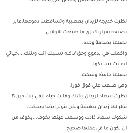
اما عصام نظر للاسفل وقبض علي يديه بحده.
نظرت خديجة لزيدان بعصبية وتساقطت دموعها:عايز
تضيعه بقرارتك زي ما ضيعت الاولاني.
بصلها بصدمة وحده.
واكملت هي بدموع وحق*د:كله بسببك انت وبنتك....حياتي
اتقلبت بسببكوا.
بصلها حافظ وسكت.
وهي طلعت علي فوق فورا.
نظرت سعاد لزيدان بشك وقالت:حياه تبقي بنت مين؟!
نظر لها زيدان بدهشة ولكن بتوتر ايضا وسكت.
شكوك سعاد ذادت ووسعت عينها بخوف...بخوف من
ان يكون ما في عقلها صحيح.