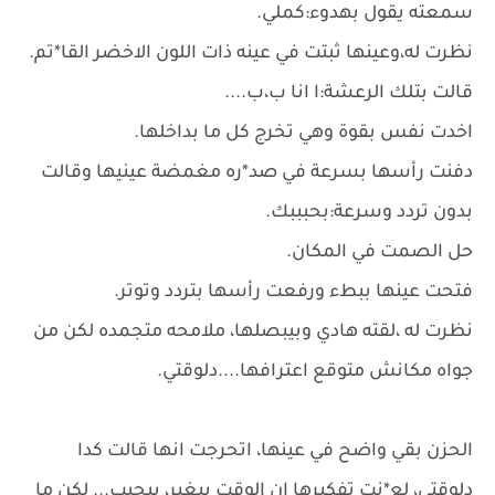
سمعته يقول بهدوء:كملي.
نظرت له،وعينها ثبتت في عينه ذات اللون الاخضر القا*تم.
قالت بتلك الرعشة:ا انا ب،ب....
اخدت نفس بقوة وهي تخرج كل ما بداخلها.
دفنت رأسها بسرعة في صد*ره مغمضة عينيها وقالت
بدون تردد وسرعة:بحبببك.
حل الصمت في المكان.
فتحت عينها ببطء ورفعت رأسها بتردد وتوتر.
نظرت له ،لقته هادي وبيبصلها، ملامحه متجمده لكن من
جواه مكانش متوقع اعترافها....دلوقتي.
الحزن بقي واضح في عينها، اتحرجت انها قالت كدا
دلوقتي، لع*نت تفكيرها ان الوقت بيغير، بيحبب... لكن ما