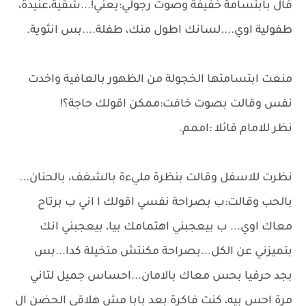
قال بابتسامة خفيفة وصوت رجولي:يعني!...شقية،عنيدة،
طفولية اوي....لسانك اطول منك، طفلة....بس انثوية.
منعت ابتسامتها الخجولة من الظهور بالعافية واخدت
نفس وقالت بصوت خافت:ممكن اقولك حاجة؟!
نظر للامام قائلا :اممم.
نظرت للاسفل وقالت بنظرة مليءة بالشغف، بالحنان...
بالحب وقالت:ب بصراحة نفسي اقولك ا اني ب برتاح
معاك اوي... ب بيعجبني اهتمامك بيا، بيعجبني انك
بتميزني عن الكل...بصراحة مكنتش متخيلة كدا...بس
بجد حرفيا بحس معاك بالامان...احساس جميل لتاني
مرة احس بيه، كنت فاكرة بعد بابا مش هلاقي الحضن ال