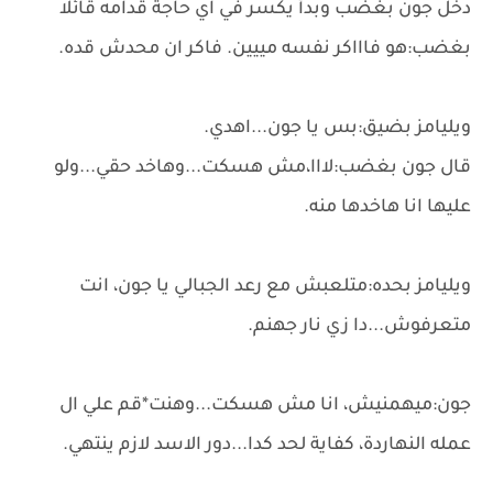
دخل جون بغضب وبدأ يكسر في اي حاجة قدامه قائلا
بغضب:هو فاااكر نفسه مييين. فاكر ان محدش قده.
ويليامز بضيق:بس يا جون...اهدي.
قال جون بغضب:لااا،مش هسكت...وهاخد حقي...ولو
عليها انا هاخدها منه.
ويليامز بحده:متلعبش مع رعد الجبالي يا جون، انت
متعرفوش...دا زي نار جهنم.
جون:ميهمنيش، انا مش هسكت...وهنت*قم علي ال
عمله النهاردة، كفاية لحد كدا...دور الاسد لازم ينتهي.