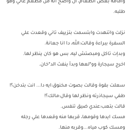
وامامه بعض الطعام، ال واضح انه من مطعم غالي وهو
طلبه.
نزلت واتنهدت وابتسمت بتزييف تاني وقعدت علي
السفرة ببراءة وقالت:الله، دا انا جعانة.
وبدإت تاكل ومبصتش ليه، بس هو كان ينظر لها.
اخرج سيجارة وو*لعها وبدأ ينفث الد*خان.
سعلت بقوة وقالت بصوت مخنوق:ايه دا... انت بتدخن؟!
طفي سيجاذرته ونظر لها وقال:مالك؟!
قالت بتعب:عندي ضيق تنفس.
مسك ايدها وقومها، قربها منه وقعدها علي رجله
ومسك كوب مياه...وقربه منها.