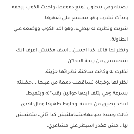
بصتله وهي بتحاول تمنع دموعها، واخدت الكوب برجفة
وبدأت تشرب وهو بيمسح علي ضهرها.
شربت ونظرت له ببطيء، وهو اخد الكوب ووضعه علي
الطاولة.
ونظر لها قائلا :كدا احسن...اسف،مكنتش اعرف انك
بتتحسسي من ريحة الدخا*ن.
نظرت له وكانت ساكتة، نظراتها حزينة.
نظر لها ،وفجاة تساقطت دمعة من عينها....حضنته
بسرعة وهي بتلف ايدها حوالين رقب*ته وبتعيط.
اتنهد بضيق من نفسه، وحاوط ظهرها وقال:اهدي.
قالت وسط دموعها:متعاملنيش كدا تاني، متهتمش
بيا...مش هقدر اسيطر علي مشاعري.