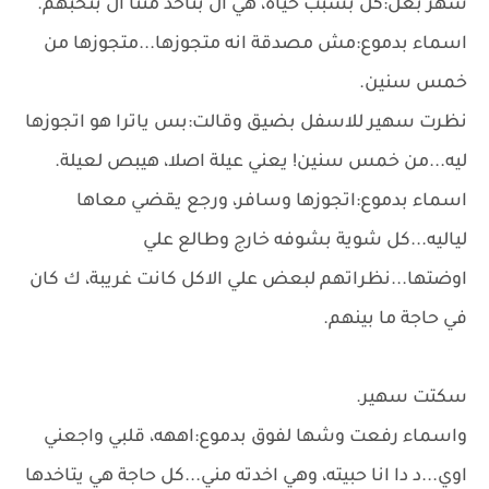
سهر بغل:كل بسبب حياه، هي ال بتاخد مننا ال بنحبهم.
اسماء بدموع:مش مصدقة انه متجوزها...متجوزها من
خمس سنين.
نظرت سهير للاسفل بضيق وقالت:بس ياترا هو اتجوزها
ليه...من خمس سنين! يعني عيلة اصلا، هيبص لعيلة.
اسماء بدموع:اتجوزها وسافر، ورجع يقضي معاها
لياليه...كل شوية بشوفه خارج وطالع علي
اوضتها...نظراتهم لبعض علي الاكل كانت غريبة، ك كان
في حاجة ما بينهم.
سكتت سهير.
واسماء رفعت وشها لفوق بدموع:اههه، قلبي واجعني
اوي...د دا انا حبيته، وهي اخدته مني...كل حاجة هي يتاخدها