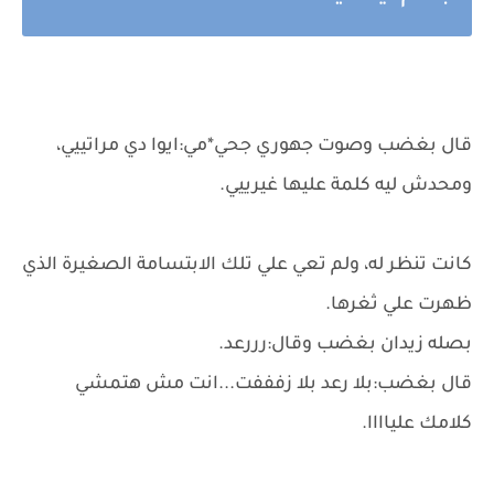
قال بغضب وصوت جهوري جحي*مي:ايوا دي مراتييي،
ومحدش ليه كلمة عليها غيرييي.
كانت تنظر له، ولم تعي علي تلك الابتسامة الصغيرة الذي
ظهرت علي ثغرها.
بصله زيدان بغضب وقال:رررعد.
قال بغضب:بلا رعد بلا زفففت...انت مش هتمشي
كلامك علياااا.