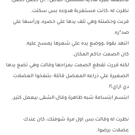
قاطعها بنبرة هادية:ششش، خلاص...ال حصل حصل.
نظرت له ،كانت مستغربة هدوءه بس سكتت.
قربت وحضنته وهي تلف يدها علي خصره، ورأسها علي
صد*ره.
اتنهد بقوة ،ووضع يده علي شعرها يمسح عليه.
كان الصمت حاكم المكان.
لكنه قررت تقطع الصمت بمزاحها وقالت وهي تضع يدها
الصغيرة علي ذراعه المعضل قائلة :بتنفخوا العضلات
دي ازاي؟!
ابتسم ابتسامة شبه ظاهرة وقال:الشقى بيعمل كتير.
نظرت له وقالت:بس اول مرة شوفتك، كان عندك
عضلات برضوا.