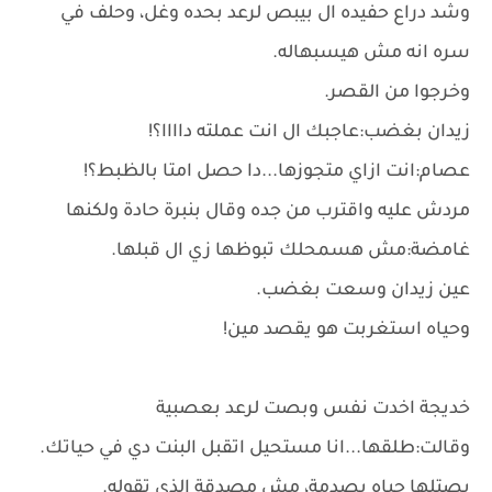
وشد دراع حفيده ال بيبص لرعد بحده وغل، وحلف في
سره انه مش هيسبهاله.
وخرجوا من القصر.
زيدان بغضب:عاجبك ال انت عملته داااا؟!
عصام:انت ازاي متجوزها...دا حصل امتا بالظبط؟!
مردش عليه واقترب من جده وقال بنبرة حادة ولكنها
غامضة:مش هسمحلك تبوظها زي ال قبلها.
عين زيدان وسعت بغضب.
وحياه استغربت هو يقصد مين!
خديجة اخدت نفس وبصت لرعد بعصبية
وقالت:طلقها...انا مستحيل اتقبل البنت دي في حياتك.
بصتلها حياه بصدمة، مش مصدقة الذي تقوله.