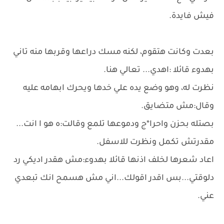
فيش فايدة.
بعدت وكانت هتقوم، لكنه مسك دراعها وقربها منه تاني
بهدوء قائلا :اهدي... تعالي هنا.
نظرت له، وهو وضع يده علي خدها ويحرك ابهامه عليه
وقال:مش متضايق.
بصتله بحزن واحرا*ج ودموعها تلمع وقالت:ه هو ا انت...
مقدرتش تكمل ونظرت للاسفل.
اعاد شعرها لخلف اذنها قائلا بهدوء:مش هقدر اديكي رد
دلوقتي...بس اقدر اقولك...اني مش هسمح انك تبعدي
عني.