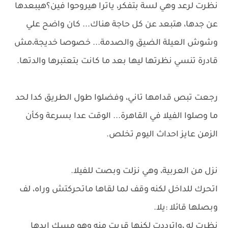
نظرت لرعد وهي لسة بتفكر، ياترا هيروحوا فين؟هيبعدها
عن جدها، هتبعد عن كل حاجة هناك... كان واضح علي
وشوش العيلة الضيق والصدمة... خصوصا خديجة،مش
قادرة تنسي نظرتها ليها بعد ما كانت بتعتبرها والدتها.
رجعت تبص قدامها تاني، وفضلوا طول الطريق كدا لحد
ما وصلوا الفيلا في القاهرة... الوقت عدا بسرعة وكأن
الزمن عايز احداث اليوم تخلص.
نزل من العربية، وهي نزلت وبصت للفيلا.
اتحرك للداخل لكنه وقف لما لقاها ماتحركتش وراه، لف
وبصلها قائلا :يلا.
نظرت له ،واترددت لكنها قربت منه وهو مسك ايدها