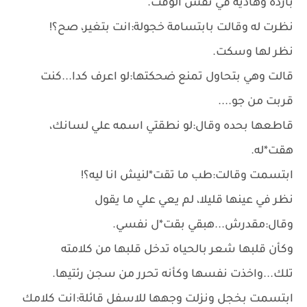
باردة وهادية في نفس الوقت.
نظرت له وقالت بابتسامة خجولة:انت بتغير، صح؟!
نظر لها وسكت.
قالت وهي بتحاول تمنع ضحكتها:لو اعرف كدا...كنت
قربت من جو....
قاطعها بحده وقال:لو نطقتي اسمه علي لسانك،
هقت*له.
ابتسمت وقالت:طب ما تقت*لنيش انا ليه؟!
نظر في عينها قليلا، لم يعي علي ما يقول
وقال:مقدرش...هبقي بقت*ل نفسي.
وكأن قلبها شعر بالحياه تدخل قلبها من كلامته
تلك...واخذت نفسها وكأنه تحرر من سجن رئتيها.
ابتسمت بخجل ونزلت وجهها للاسفل قائلة:انت كلامك