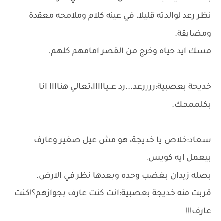
نظر رعد لوالدته قليلا، في عينه كلام وملامحه معقدة
ومضايقة.
مسك ايد حياه وخرج من القصر امامهم كلهم.
خديحة بعصبية:ررررعد...رد عليااااا،تعالي هناااا انا
بكلمممك.
سعاد:خلاص يا خديجة، هو مش عيل صغير وعارف
بيعمل ايه كويس.
بصله زيدان بغضب وحده وبعدها نظر في الارض.
قربت منه خديجة بعصبية:انت كنت عارف بجوازهم؟!كنت
عارف!!!