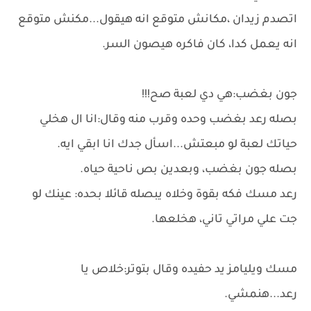
اتصدم زيدان ،مكانش متوقع انه هيقول...مكنش متوقع
انه يعمل كدا، كان فاكره هيصون السر.
جون بغضب:هي دي لعبة صح!!!
بصله رعد بغضب وحده وقرب منه وقال:انا ال هخلي
حياتك لعبة لو مبعتش...اسأل جدك انا ابقي ايه.
بصله جون بغضب، وبعدين بص ناحية حياه.
رعد مسك فكه بقوة وخلاه يبصله قائلا بحده: عينك لو
جت علي مراتي تاني، هخلعها.
مسك ويليامز يد حفيده وقال بتوتر:خلاص يا
رعد...هنمشي.