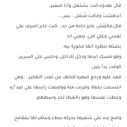
قال بهدوء:كنت بشتغل وانا صغير.
اندهشت وقالت:شغل...بس...
قال:مكنتش عايز حاجة من حد...كنت عايز اصرف علي
نفسي وعلي امي، بتعبي انا.
بصتله بنظرة انها فخورة بيه.
وهو مسك ايدها ودخل للداخل، وجلس علي السرير،
الوقت بدأ يليل.
قعد عليه ورجع ضهره للخلف من تعب التفكير....وهي
ابتسمت بخفة، وقربت منه ووضعت رأسها علي صد*ره
وغطت نفسها وهو بالغطا لحد وسطهم.
وضع يده علي شعرها يحركه ببطء وينظر لها بملامح