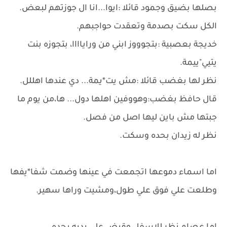
بصلها بضيق وجمود قائلا :ايوا...انا ال جوزتهم لبعض.
الكل سكت بصدمة وتعقدت حواجبهم.
خديجة بعصبية :بتجوووز ابني من وراياااا، بتجوزه بنت
يتيي"ييمة.
نظر لها بغضب قائلا :مش يت*يمة... دي عندها اهللل.
قال حافظ بغضب:وهووفين اهلها دول... ها،من يوم ما
جبتها مش باين ليها اصل من فصل.
نظر له زيدان بحده وسكت.
اما اسماء دموعها اتجمعت في عينها وضمت شفا*يفها
وطلعت علي فوق علي طول،ومشيت وراها سهير.