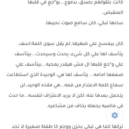
كانت بتقولهم بصدق، بدموع...بو*جع في قلبها
المنقبض.
سابها تبكي، كان سامع صوت نحيبها.
كان بيمسح علي ضهرها، لم يقل سوى كلمة:اسف.
يتأسف لها علي كل شيء، يحدث وسيحدث...بيتأسف
علي و*جع قلبها ال مش هيقدر يمحيه...بيتأسف علي
ضعفها امامه... يتأسف لها هي، الوحيدة الذي استطاعت
سماع كلمة الاعتذار من فمه...هي ملاذه الوحيد، لن
يتحمل بعدها عنه، لكن لا يريد الاعتراف لنفسه...ما حدث
في ماضيه يجعله يخاف من مشاعره.
تركها كما هي تبكي بحزن ووجع كا طفلة صغيرة لا تجد