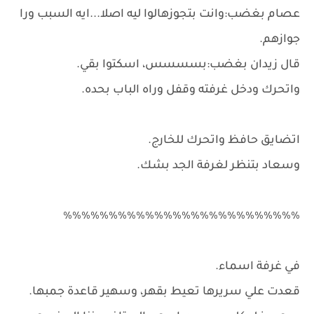
عصام بغضب:وانت بتجوزهالوا ليه اصلا...ايه السبب ورا
جوازهم.
قال زيدان بغضب:بسسسس، اسكتوا بقي.
واتحرك ودخل غرفته وقفل وراه الباب بحده.
اتضايق حافظ واتحرك للخارج.
وسعاد بتنظر لغرفة الجد بشك.
٪٪٪٪٪٪٪٪٪٪٪٪٪٪٪٪٪٪٪٪٪٪٪٪٪٪
في غرفة اسماء.
قعدت علي سريرها تعيط بقهر، وسهير قاعدة جمبها.