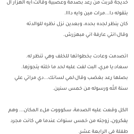
خديجة قربت من رعد بصدمة وعصبية وقالت:ايه الهزار ال
بتقوله دا...مرات مين وايه دااا.
كان ينظر لجده بحده، وبعدين نزل نظره للوالدته
وقال:انتي عارفة اني مبهزرش.
اتصدمت وعادت بخطواتها للخلف وهي تنظر له.
سعاد:يا مري، البت لفت عليه لحد ما خلته يتجوزها.
بصلها رعد بغضب وقال:لمي لسانك...دي مراتي علي
سنة الله ورسوله من خمس سنين.
الكل وقعت عليه الصدمة، سكوووت ملء المكان... وهم
يفكرون، زوجته من خمس سنوات عندما هي كانت مجرد
طفلة في الرابعة عشر.