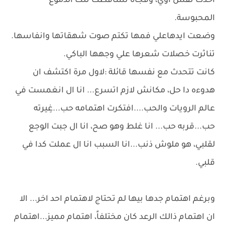
اخدت نفس اوي، وفجاة تساقطت تلك الدموع
المحبوسة.
وضعت ايدهاعلي فمها تكتم صوت شهقاتها وانفاسها.
تناثرت خصلات شعرها علي وجهها الباكي.
كانت تتحدث مع نفسها قائلة :لاول مرة اكتشف ان
هدوءه دا حل، مكانش لازم اتسرع... انا ال انغمست في
عالم الرويات والحب....افتكرت اهتمامه حب...غِيرته
حب...قربه حب... انا غلط وهو صح، انا ال جبت الوجع
لقلبي، هو ملوش ذنب...انا السبب انا ال عملت كدا في
قلبي.
وبرغم اهتمام جدها بيها لم تحتاج لاهتمام احد اخر... الا
ان اهتمام ذالك الرعد كان مختلفاً، اهتمام مميز...اهتمام