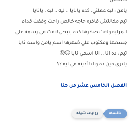
حاسس
يامن : ليه عملتي. كده يانايا .. ليه .. ليه . يانايا
تيم مكانتش فاكره حاجه خالص راحت وقفت قدام
المرايه ولفت ضهرها كده بتبص لاقت في رسمه علي
جسمها ومكتوب علي ضهرها اسم يامن واسم نايا
تيم : ده انا .. انا اسمي نايا 🙂🥺
ياترى مين ده و انا أذيته في ايه ؟؟
الفصل الخامس عشر من هنا
روايات شيقه