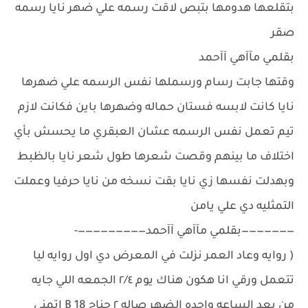
بتقلعها هدومها بتبص لاقت رسمه علي ضهر نايا رسمه
صقر
بقلمي مآآهي آآحمد
وقتها جابت رسام ورسملها نفس الرسمه علي ضهرها
نايا كانت لابسه فستان حماله وضهرها باين فكانت لازم
تيم تعمل نفس الرسمه عشان العبقري ما يحسش بأي
اختلاف ما بينهم وقصت شعرها طول شعر نايا بالظبط
وبهدلت نفسها زي نايا بقت نسخه من نايا حرفيا وعملت
التمثليه دي علي يامن
———————بقلمي مآآهي آآحمد—————————-
( روايه وعاد العمر نزلت في المعرض دي اول روايه ليا
تتعمل ورقي انا هكون هناك يوم ٢/٤ الجمعه اللي جايه
من بعد الساعه واحده الضهر صاله ٢ جناح B 18 اتمني