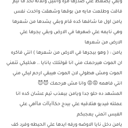
وبقي يضغط علي صدرها مره واتنين وتلاته لحد ما تيم
فاقت وطلعت مايه من بوقها وشهقت واخدت نفس
يامن اول ما شافها كده قام وبقي يشدها من شعرها
وهي نايمه علي ضهرها في الارض وبقي يجرها علي
الارض من شعرها
يامن : ( وهو بيجرها في الارض من شعرها ) انتي فاكره
ان الموت هيرحمك مني انا قولتلك يانايا .. هخليكي تتمني
الموت ومش هطولي لان الموت هيبقي ارحم ليكي مني
انتي فاهمه 😡😡 وانا مش هرحمك 😈😈
المشهد ده حلو جدا ويامن بيعذب تيم عشان كده انا
عملته فيديو هتلاقيه علي بيدج حكآآيآآت مآآهي علي
الفيس اتمني يعجبكم
يامن دخل نايا الاوضه ورفه ايدها علي الحيطه وفرد كف