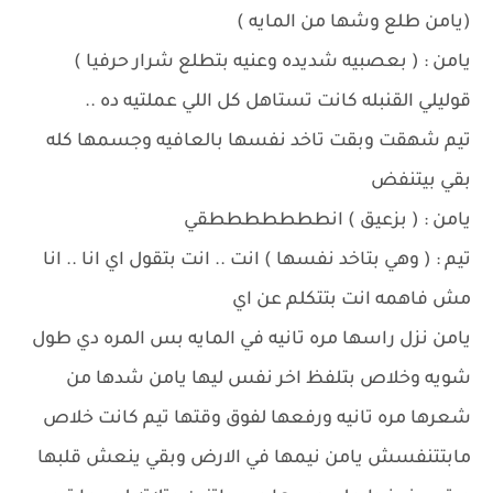
(يامن طلع وشها من المايه )
يامن : ( بعصبيه شديده وعنيه بتطلع شرار حرفيا )
قوليلي القنبله كانت تستاهل كل اللي عملتيه ده ..
تيم شهقت وبقت تاخد نفسها بالعافيه وجسمها كله
بقي بيتنفض
يامن : ( بزعيق ) انطططططططقي
تيم : ( وهي بتاخد نفسها ) انت .. انت بتقول اي انا .. انا
مش فاهمه انت بتتكلم عن اي
يامن نزل راسها مره تانيه في المايه بس المره دي طول
شويه وخلاص بتلفظ اخر نفس ليها يامن شدها من
شعرها مره تانيه ورفعها لفوق وقتها تيم كانت خلاص
مابتتنفسش يامن نيمها في الارض وبقي ينعش قلبها