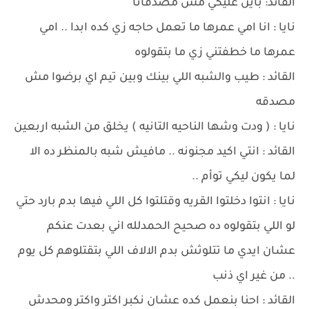
القائد: باين عليكي مش مصدقانا
نايا : انا امي عمرها ما تعمل حاجه زي كده ابدا .. امي
عمرها ما خطفتني زي ما بتقولوه
القائد : طيب والشبه اللي بينك وبين تيم اي برضوا مش
مصدقه
نايا : ( ودت وشها الناحيه التانيه ) يخلق من الشبه اربعين
القائد : انتي اكيد مجنونه .. مافيش شبه بالمنظر ده الا
لما يكون ليكي توأم ..
نايا : انتوا دخلتوا القريه وقتلتوا كل اللي فيها بدم بارد حتي
لو اللي بتقولوه ده صحيح الحمدلله اني بعدت عنكم
عشان ايدي ما تتلوثش بدم الالاف اللي بتقتلوهم كل يوم
.. من غير اي ذنب
القائد : احنا بنعمل كده عشان نكبر اكتر واكتر ومحدش