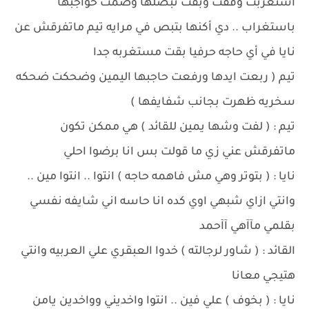
استغربت وقفت وبقت تبصلها وضمت حواجبها
باستغراب .. دي أكنها بتبص في مرايه تيم ماتفرقش عن
نايا في أي حاجه حرفيا بقت مستغربه جدا
تيم ( ربعت ايدها ورفعت حاجبها اليمين وضحكت ضحكه
سخريه ظهرت بجانب شفايفها )
تيم : ( لفت وشها يمين للقائد ) هي ممكن تكون
ماتفرقش عني زي ما قولت بس انا برضوا احلي
نايا : ( بتوتر وهي مش فاهمه حاجه ) انتوا .. انتوا مين ..
وانتي ازاي شبهي اوي كده انا حاسه اني شايفه نفسي
بقلمي مآآهي آآحمد
القائد : ( شاور لرجالته ) خدوا العبقري علي العربيه وانتي
هتيجي معانا
نايا : ( بخوف ) علي فين .. انتوا واخديني وواخدين يامن