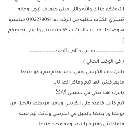
اشوفكم هناك والله واللي مش هتعرف تيجي وحابه
تشتري الكتاب تطلبه من الرقم ده01022790911 مباشره
هيوصلها لحد باب البيت ب 55 جنيه بس واتمني يعجبكم
)
—————————بقلمي مآآهي آآحمد————————-
( في الوقت الحالي )
يامن جاب الكرسي وبقي قاعد قدام تيم وهو طبعا
مايعرفش انها تيم وفاكر انها نايا
يامن : اهلا بيكي في جحيمي 😈😈
تيم كانت قاعده علي الكرسي ويامن مربطها بالحبل من
بوقها ورابطها بالحبل في الكرسي وكانت تيم لسه
مافاقتش ومنزله راسها ومغمضه عنيها