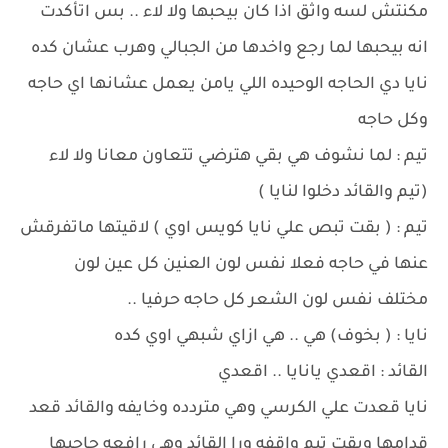
مكنتش لسه واثق اذا كان بيحبها ولا لاء .. بس اتأكدت
انه بيحبها لما رجع واخدها من الجبالي وهرب عشان كده
نايا دي الحاجه الوحيده اللي يامن يعمل عشانها اي حاجه
وكل حاجه
تيم : لما نشوف هي بقي هترضي تتعاون معانا ولا لاء
(تيم والقائد دخلوا لنايا )
تيم : ( بقت تبص علي نايا كويس اوي ) لاقيتها ماتفرقش
عنها في حاجه فعلا نفس لون العنين كل عين لون
مختلف نفس لون الشعر كل حاجه حرفيا ..
نايا : ( بخوف) هي .. هي ازاي شبهي اوي كده
القائد : اقعدي يانايا .. اقعدي
نايا قعدت علي الكرسي وهي متردده وخايفه والقائد قعد
قدامها وبقت تيم واقفه ورا القائد وهي رافعه حاجبها