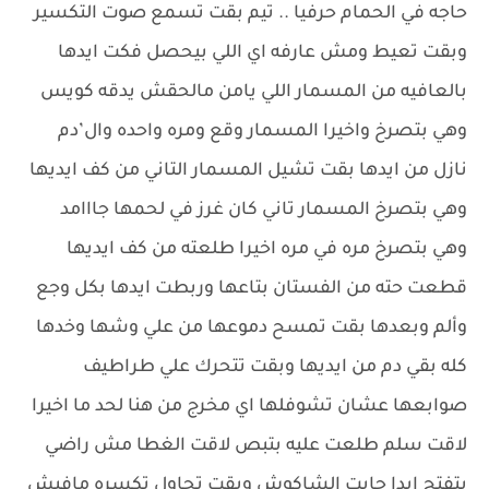
حاجه في الحمام حرفيا .. تيم بقت تسمع صوت التكسير
وبقت تعيط ومش عارفه اي اللي بيحصل فكت ايدها
بالعافيه من المسمار اللي يامن مالحقش يدقه كويس
وهي بتصرخ واخيرا المسمار وقع ومره واحده وال’دم
نازل من ايدها بقت تشيل المسمار التاني من كف ايديها
وهي بتصرخ المسمار تاني كان غرز في لحمها جااامد
وهي بتصرخ مره في مره اخيرا طلعته من كف ايديها
قطعت حته من الفستان بتاعها وربطت ايدها بكل وجع
وألم وبعدها بقت تمسح دموعها من علي وشها وخدها
كله بقي دم من ايديها وبقت تتحرك علي طراطيف
صوابعها عشان تشوفلها اي مخرج من هنا لحد ما اخيرا
لاقت سلم طلعت عليه بتبص لاقت الغطا مش راضي
يتفتح ابدا جابت الشاكوش وبقت تحاول تكسره مافيش