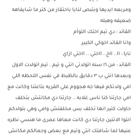
ومربعه ايديها وبتبص لنايا باحتقار من كتر ما شايفاهه
ضعيفه وهبله
القائد : دي تيم اختك التوأم
وانا القائد اخوكي الكبير
نايا : اا.. ااخ.. ااختي .. ااختي ازاي
القائد : من ١٦ سنه اتولدتي انتي و تيم.. تيم اتولدت الاول
وبعدها انتي ب ٣ دقايق بالظبط في نفس اللحظه اللي
امي ولدتكم فيها جه هجووم علي القريه بتاعتنا وكانت مع
امي جارتنا كنا ناس غلابه .. جارتنا دي مكانتش بتخلف
حاولت كتير انها تخلف بس مخلفتش وامي وهي بتولدكم
انتوا الاتنين جارتنا دي كانت معاها عمرى ما هنسي نظره
عنيها لما شافتك انتي وتيم مع بعض وجمالكم مكانش