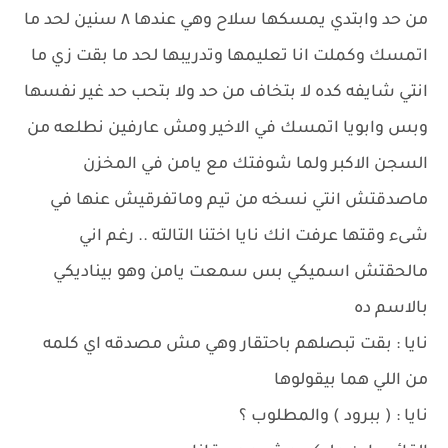
من حد وابتدي يمسكها سلاح وهي عندها ٨ سنين لحد ما
اتمسك وكملت انا تعليمها وتدريبها لحد ما بقت زي ما
انتي شايفه كده لا بتخاف من حد ولا بتحب حد غير نفسها
وبس وابويا اتمسك في الاخير ومش عارفين نطلعه من
السجن الاكبر ولما شوفتك مع يامن في المخزن
ماصدقتش انتي نسخه من تيم وماتفرقيش عنها في
شىء وقتها عرفت انك نايا اختنا التالته .. رغم اني
مالحقتش اسميكي بس سمعت يامن وهو بيناديكي
بالاسم ده
نايا : بقت تبصلهم باحتقار وهي مش مصدقه اي كلمه
من اللي هما بيقولوها
نايا : ( ببرود ) والمطلوب ؟