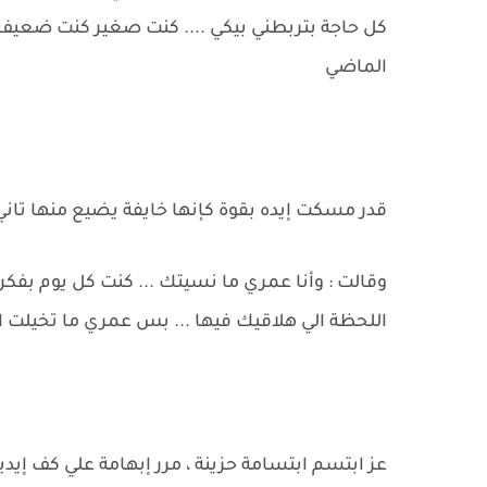
كل حاجة بتربطني بيكي .... كنت صغير كنت ضعيف .
الماضي
قدر مسكت إيده بقوة كإنها خايفة يضيع منها تان
وقالت : وأنا عمري ما نسيتك ... كنت كل يوم بفكر 
اللحظة الي هلاقيك فيها ... بس عمري ما تخيلت 
عز ابتسم ابتسامة حزينة ، مرر إبهامة علي كف إيد