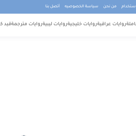
استخدام
من نحن
سياسة الخصوصيه
أتصل بنا
املة
روايات عراقية
روايات خليجية
روايات ليبية
روايات مترجمة
قيد كت