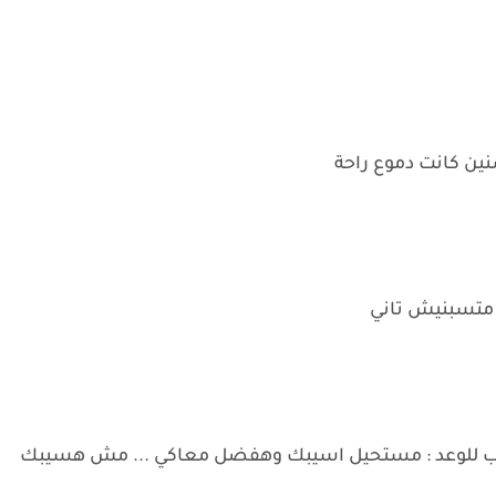
نين كانت دموع راحة
. متسبنيش تاني
رب للوعد : مستحيل اسيبك وهفضل معاكي ... مش هسيبك