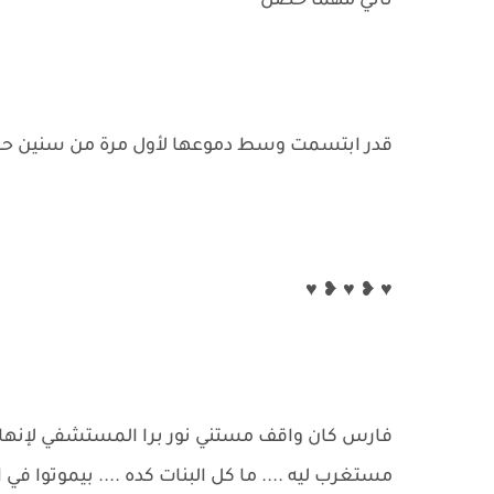
تاني مهما حصل
قدر ابتسمت وسط دموعها لأول مرة من سنين حست 
♥ ❥ ♥ ❥ ♥
فارس كان واقف مستني نور برا المستشفي لإنها ا
مستغرب ليه .... ما كل البنات كده .... بيموتوا 