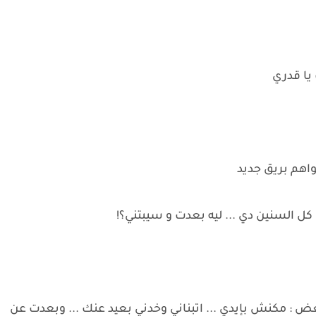
يا قدري
واهم بريق جديد
ل السنين دي ... ليه بعدت و سيبتني؟!
ض : مكنش بإيدي ... اتبناني وخدني بعيد عنك ... وبعدت عن