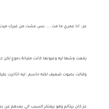
عز : انا عمري ما مت .... بس عشت من غيرك ميت 
رفعت وشها ليه وعيونها كانت مليانة دموع لكن ج
وقالت بصوت ضعيف لكنه حاسم : ليه اتأخرت عليا ك
عز كان بيتألم وهو بيفتكر السبب الي بعدهم عن بع