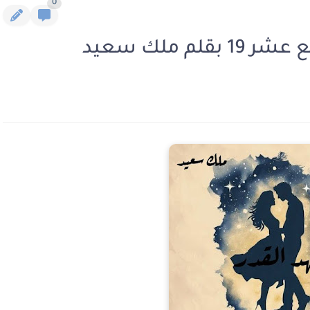
0
م ملك سعيد