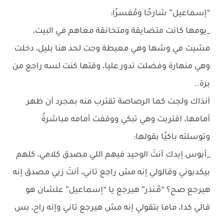
“إسماعيل” شارحًا ومُفسرًا:
_يومها كانت متضايقة ومتخانقة معاهم في البيت،
مشيت في وشها وهي معيطة وجت لحد هنا بليل، دخلت
وهي منهارة وفضلت تدور عليا، وقتها كنت لسه راجع من
برة..
آنذاك ولجت كما الرصاصة تقترب منه بمجرد أن ظهر
أمامها، اقتربت وهي تبكي ووقفت أمامه مباشرةً
وتوسلته باكيًا بقولها:
_أبوس إيدك أنتَ الوحيد فيهم اللي مصدق كلامي، كلهم
بيكدبوني وقالولي إنه مش راجع تاني، أنتَ زيي مصدق إنه
هيرجع صح؟ “مُـنذر” هيرجع يا “إسماعيل” علشان هو
قالي كدا، ماما بتقولي إنه مش هيرجع تاني وإنه راح، بس