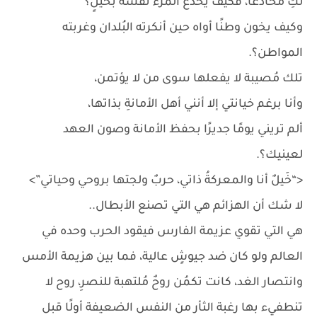
لكِ مُخادعًا، فكيف يخدع المرء نفسه بحيلٍ؟
وكيف يخون وطنًا أواه حين أنكرته البُلدان وغربته
المواطن؟.
تلك مُصيبة لا يفعلها سوى من لا يؤتمن،
وأنا برغم خيانتي إلا أنني أهل الأمانةِ بذاتها،
ألم تريني يومًا جديرًا بحفظ الأمانة وصون العهد
لعينيك؟.
<“خَيلٌ أنا والمعركةُ ذاتي، حربٌ ولجتها بروحي وحياتي”>
لا شك أن الهزائم هي التي تصنع الأبطال..
هي التي تقوي عزيمة الفارس فيقود الحرب وحده في
العالم ولو كان ضد جيوشٍ عالية، فما بين هزيمة الأمس
وانتصار الغد، كانت تكمُن روحٌ مُلتهبة للنصرِ، روح لا
تنطفيء بها رغبة الثأر من النفس الضعيفة أولًا قبل