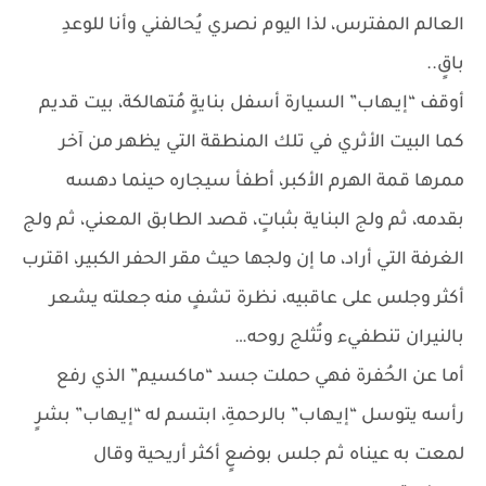
العالم المفترس، لذا اليوم نصري يُحالفني وأنا للوعدِ
باقٍ..
أوقف “إيـهاب” السيارة أسفل بنايةٍ مُتهالكة، بيت قديم
كما البيت الأثري في تلك المنطقة التي يظهر من آخر
ممرها قمة الهرم الأكبر، أطفأ سيجاره حينما دهسه
بقدمه، ثم ولج البناية بثباتٍ، قصد الطابق المعني، ثم ولج
الغرفة التي أراد، ما إن ولجها حيث مقر الحفر الكبير، اقترب
أكثر وجلس على عاقبيه، نظرة تشفٍ منه جعلته يشعر
بالنيران تنطفيء وتُثلج روحه…
أما عن الحُفرة فهي حملت جسد “ماكسيم” الذي رفع
رأسه يتوسل “إيـهاب” بالرحمةِ، ابتسم له “إيـهاب” بشرٍ
لمعت به عيناه ثم جلس بوضعٍ أكثر أريحية وقال