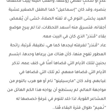
عكرٍ أو سُحبٍ تغطي روعتها، والقلب الليلة يبيت محتفظًا
بنصره، وقد كان “إسماعيل” كما الطفل الصغير عشية
العيد يخشى النوم كي لا تفته الصلاة، خشى أن يُغمض
أجفانه، فتسرق منه أسعد اللحظات، لذا لم يبرح موضع
بقاء “مُـنذر” الذي كان في البيت معه.
عاد “مُـنذر” لغرفته ليجدها كما هي، نظيفة، مُرتبة، رائحة
العطور تفوح منها، كأن هناك من يرعاها وحدها، ابتسم
بحنينٍ لتلك الأيام التي قضاها آمنًا في كنف عمه، تذكر
الأيام التي قضاها معهم، ثم تلك التي قضاها في
غيابهم، وقد كان “مارسيلينو” نام أو هو هرب بالنوم من
مواجهة العالم، لم يستطع أن يواجه هذا الكم الهائل من
المشاعر القوية، لذا خلد للنوم في غرفةٍ خصصها له
“نَـعيم” طوال فترة البقاء هُنا..