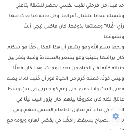
حد فينا، من فرحتي لقيت نفسي بحضر للشقة بتاعتي
وشقتك معايا علشان أفراحنا، وكل حاجة هنا خدت فيها
رأي “فُـلة” وعملتها بذوقها، كان فاضل تيجي أنتَ
وتشوفها.
ولجها بسم الله وهو يشعر أن هذا المكان حقًا هو سكنه،
كان يراقبها بعينيه وهو يشعر بالسعادةِ وقلبه يقفز بين
جنباته كأنه لقى الحياة من بعد الممات، وهنا كان فعلًا
وليس قولًا، فمثله حُرِم من الحياة فور أن كُتبت له، لا يعلم
معنى البيت ولا الدفء، حتى رغم كونه تربىٰ في بيتٍ وسط
عائلةٍ، لكنه كان مكروهًا بينهم، كان يزور البيت ليلًا في
الخفاء كي ينام، ثم يتناول الطعام المتبقي منهم، وفي
باكورة الصباح يسيقظ راكضًا كي يقضي نهاره ويومه مع