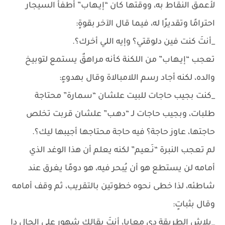
لأعمق النقاط به، ووقتها كان “إيـهاب” أطفأ السيجار
احترامًا وتقديرًا له، فيما قال الآخر بقوةٍ:
_أنتَ كنت فين دلوقتي؟ وإيه اللي أخرك؟.
تعجب “إيـهاب” من اللكنة كأنه مراهقٌ يستمع لتوبيخ
والده، لكنه أجاد رسم اللامبالاة وقال بهدوءٍ:
_كنت بجيب حاجات للبيت علشان “سمارة” محتاجة
طلبات، وبجيب حاجات لـ “دهـب” علشان قربت تخلص
حاجتها، عاوز حاجة؟ فيه حاجة محتاجها أجيبها ليك؟.
لم تعجب النبرة “نَـعيم” لكنه يعلم أن هذا الوغد الذي
أمامه لن يستطع هو أن يُبحر فيه، هو دومًا يغرق عند
شاطئه، لذا خطى نحوه خطوتين بالتقريب، ثم وقف أمامه
وقال بثباتٍ:
_بلاش الطريقة دي معايا، أنتَ بقالك شهور على الحال دا