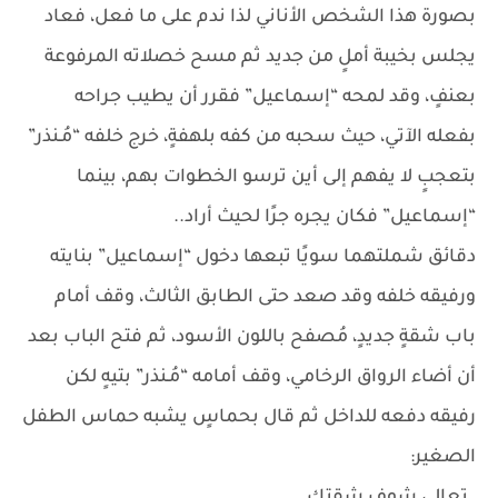
بصورة هذا الشخص الأناني لذا ندم على ما فعل، فعاد
يجلس بخيبة أملٍ من جديد ثم مسح خصلاته المرفوعة
بعنفٍ، وقد لمحه “إسماعيل” فقرر أن يطيب جراحه
بفعله الآتي، حيث سحبه من كفه بلهفةٍ، خرج خلفه “مُـنذر”
بتعجبٍ لا يفهم إلى أين ترسو الخطوات بهم، بينما
“إسماعيل” فكان يجره جرًا لحيث أراد..
دقائق شملتهما سويًا تبعها دخول “إسماعيل” بنايته
ورفيقه خلفه وقد صعد حتى الطابق الثالث، وقف أمام
باب شقةٍ جديدٍ، مُصفح باللون الأسود، ثم فتح الباب بعد
أن أضاء الرواق الرخامي، وقف أمامه “مُـنذر” بتيهٍ لكن
رفيقه دفعه للداخل ثم قال بحماسٍ يشبه حماس الطفل
الصغير: