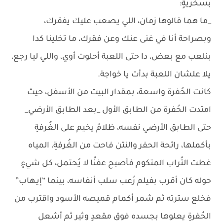
بسخريةٍ:
_ما هما قالوها زمان، اللي يصعب عليك يفقرك،
وبصراحة أنا في غنى عنك وعن فقرك، ما تخلينا كدا
بنلعب مع بعض، دا حتى اللعبة أحلوت أوي، واللي ليا رجع،
يلا علشان اللعبة بدأت يا خواجة.
كانت الحُفرة واسعة، بمقدار البيت من الأسفل، حيث
امتدت الحُفرة من الطابق الأول _بعد الطابق الأرضي_
حتى الطابق الأرضي نفسه، ظلامٌ يخيم على الغُرفةِ
بأكملها، رائحة الحفر والنتن فاحت من الغُرفةِ، المياه
غطت التُراب المتكوم فأصبح عفنًا لا يُحتمل، كل شيءٍ
حوله كان أقرب بفيلم رُعب سلب أنفاسه، بينما “إيـهاب”
فخلع سترته ثم شمر أكمام قميصه الأسود واقترب من
الحُفرةِ يعلوها بجسده فوق مقعدٍ وثيرٍ ثم أشعل