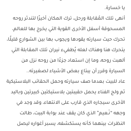
يا خسارة.
أنهى تلك المُقابلة ورحل، ترك المكان أخيرًا لتندثر روحه
المسحوقة أسفل الأخرى القوية التي يخرج بها للعالم،
تحرك حيث سيارته يقودها ويجوب بها بين الشوارع قليلًا،
يتحرك هنا وهناك لعله يُطفيء نيران تلك المقابلة التي
ألهبت روحه، وما إن استعاد جزءًا من روحه نزل من
السيارة وقرر أن يبتاع بعض الأشياء لصغيرته..
عاد للبيت بعدما صف سيارته وحمل الحقائب البلاستيكية
ثم ولج الفناء يحمل حقيبتين بلاستيكتين كبيرتين وباليد
الأخرى سيجاره الذي قارب على الانتهاء، وقد وجد في
وجهه “نَـعيم” الذي كان يقف عند بوابة البيت، طالت
النظرات بينهما كأنه يستكشفه، يسبر أغواره ليصل