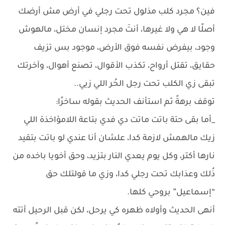
فين؟ مجرد كلب مذلول تحت رجلي في أرض مش أرضك
أصلًا لا هي ولا غيرها، أنتَ مجرد إنسان مختل، مالهوش
وجود، بيفرض نفسه فوق الأرض، موجود بس تزيف
حقايق، تقتل أرواح، تكذب الأقوال، تصنع أهوال، وآخرتك
تبقى زي الكلب تحت رجل الحُر اللي زيي..
توقف برهةً ثم استأنف الحديث بقوله ساخرًا:
_أما بقى حتة باتت ماتت دي فدي بتاعة اللامؤاخذة اللي
زيك مالهمش لازمة كدا، علشان أنا عندي لو باتت بتقيد
نارها أكتر، وكل يوم يعدي النار بتزيد، وحق أخويا باخده من
ذُلك وعذابك تحت رجلي كدا، وزي ما قولتلك حق
“إسماعيل” بروحي كلها.
أنهى الحديث وأولاه ظهره كي يرحل، لكن قبل الرحيل أتته