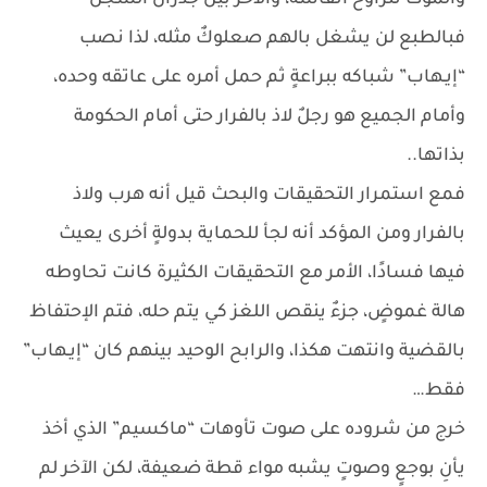
والموت تتراوح أنفاسه، والآخر بين جدران السجن
فبالطبع لن يشغل بالهم صعلوكٌ مثله، لذا نصب
“إيـهاب” شباكه ببراعةٍ ثم حمل أمره على عاتقه وحده،
وأمام الجميع هو رجلٌ لاذ بالفرار حتى أمام الحكومة
بذاتها..
فمع استمرار التحقيقات والبحث قيل أنه هرب ولاذ
بالفرار ومن المؤكد أنه لجأ للحماية بدولةٍ أخرى يعيث
فيها فسادًا، الأمر مع التحقيقات الكثيرة كانت تحاوطه
هالة غموضٍ، جزءٌ ينقص اللغز كي يتم حله، فتم الإحتفاظ
بالقضية وانتهت هكذا، والرابح الوحيد بينهم كان “إيـهاب”
فقط…
خرج من شروده على صوت تأوهات “ماكسيم” الذي أخذ
يأنِ بوجعٍ وصوتٍ يشبه مواء قطة ضعيفة، لكن الآخر لم