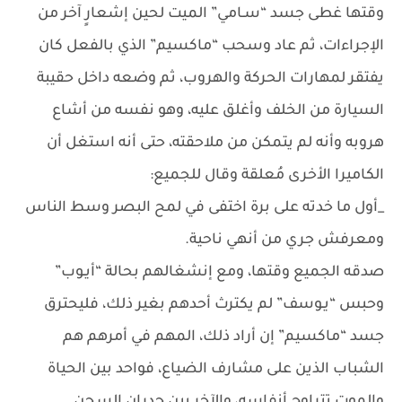
وقتها غطى جسد “سـامي” الميت لحين إشعارٍ آخر من
الإجراءات، ثم عاد وسحب “ماكسيم” الذي بالفعل كان
يفتقر لمهارات الحركة والهروب، ثم وضعه داخل حقيبة
السيارة من الخلف وأغلق عليه، وهو نفسه من أشاع
هروبه وأنه لم يتمكن من ملاحقته، حتى أنه استغل أن
الكاميرا الأخرى مُعلقة وقال للجميع:
_أول ما خدته على برة اختفى في لمح البصر وسط الناس
ومعرفش جري من أنهي ناحية.
صدقه الجميع وقتها، ومع إنشغالهم بحالة “أيـوب”
وحبس “يـوسف” لم يكترث أحدهم بغير ذلك، فليحترق
جسد “ماكسيم” إن أراد ذلك، المهم في أمرهم هم
الشباب الذين على مشارف الضياع، فواحد بين الحياة