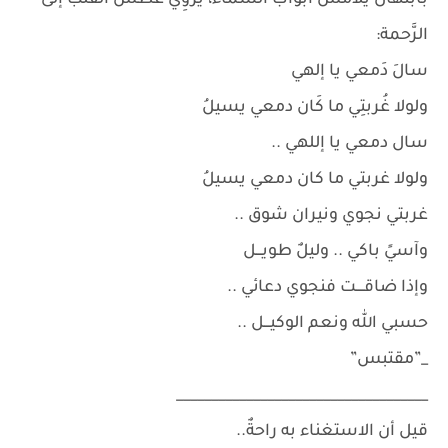
بابتهال يلامس أبواب السماء، يَروِي عَطَش القلب إلى
الرَّحمة:
سالَ دَمعي يا إلهي
ولولا غُربتِي ما كَان دمعي يسيلُ
سال دمعي يا إللهي ..
ولولا غربتي ما كان دمعي يسيلُ
غربتي نجوي ونيران شوق ..
وآسيً باكي .. وليلٌ طويـــل
وإذا ضاقــــت فنجوي دعائي ..
حسبي الله ونعم الوكيـــل ..
_”مقتبس”
____________________________________
قيل أن الاستغناء به راحةٌ..