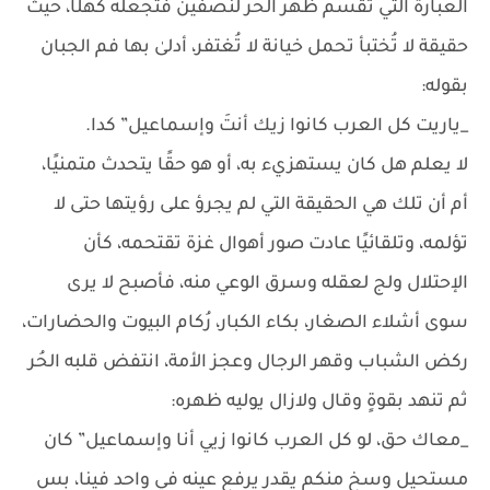
العبارة التي تقسم ظهر الحُر لنصفين فتجعله كهلًا، حيث
حقيقة لا تُختبأ تحمل خيانة لا تُغتفر، أدلىٰ بها فم الجبان
بقوله:
_ياريت كل العرب كانوا زيك أنتَ وإسماعيل” كدا.
لا يعلم هل كان يستهزيء به، أو هو حقًا يتحدث متمنيًا،
أم أن تلك هي الحقيقة التي لم يجرؤ على رؤيتها حتى لا
تؤلمه، وتلقائيًا عادت صور أهوال غزة تقتحمه، كأن
الإحتلال ولج لعقله وسرق الوعي منه، فأصبح لا يرى
سوى أشلاء الصغار، بكاء الكبار، رُكام البيوت والحضارات،
ركض الشباب وقهر الرجال وعجز الأمة، انتفض قلبه الحُر
ثم تنهد بقوةٍ وقال ولازال يوليه ظهره:
_معاك حق، لو كل العرب كانوا زيي أنا وإسماعيل” كان
مستحيل وسخ منكم يقدر يرفع عينه في واحد فينا، بس