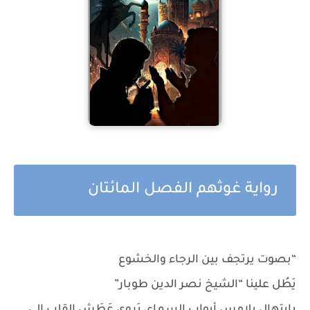
رواية غوثهم الفصل المائتان
“بصوت يرتجف بين الرجاء والخشوع
يَطُل علينا “الشيخ نصر الدين طوبار”