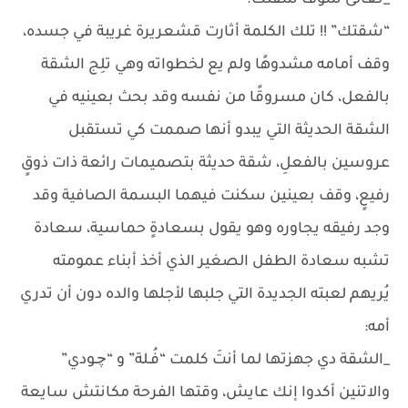
_تعالى شوف شقتك.
“شقتك” !! تلك الكلمة أثارت قشعريرة غريبة في جسده،
وقف أمامه مشدوهًا ولم يع لخطواته وهي تلِج الشقة
بالفعل، كان مسروقًا من نفسه وقد بحث بعينيه في
الشقة الحديثة التي يبدو أنها صممت كي تستقبل
عروسين بالفعلِ، شقة حديثة بتصميمات رائعة ذات ذوقٍ
رفيعٍ، وقف بعينين سكنت فيهما البسمة الصافية وقد
وجد رفيقه يجاوره وهو يقول بسعادةٍ حماسية، سعادة
تشبه سعادة الطفل الصغير الذي أخذ أبناء عمومته
يُريهم لعبته الجديدة التي جلبها لأجلها والده دون أن تدري
أمه:
_الشقة دي جهزتها لما أنتَ كلمت “فُـلة” و “چـودي”
والاتنين أكدوا إنك عايش، وقتها الفرحة مكانتش سايعة