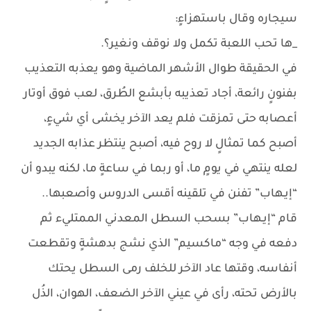
سيجاره وقال باستهزاءٍ:
_ها تحب اللعبة تكمل ولا نوقف ونغير؟.
في الحقيقة طوال الأشهر الماضية وهو يعذبه التعذيب
بفنونٍ رائعة، أجاد تعذيبه بأبشع الطُرق، لعب فوق أوتار
أعصابه حتى تمزقت فلم يعد الآخر يخشى أي شيءٍ،
أصبح كما تمثالٍ لا روح فيه، أصبح ينتظر عذابه الجديد
لعله ينتهي في يومٍ ما، أو ربما في ساعةٍ ما، لكنه يبدو أن
“إيـهاب” تفنن في تلقينه أقسى الدروس وأصعبها..
قام “إيـهاب” بسحب السطل المعدني الممتليء ثم
دفعه في وجه “ماكسيم” الذي نشج بدهشةٍ وتقطعت
أنفاسه، وقتها عاد الآخر للخلف رمى السطل يحتك
بالأرض تحته، رأى في عيني الآخر الضعف، الهوان، الذُل