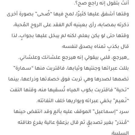
أنتَ بتقول إنه راجع صح؟.
وقتها أشفق عليها كثيرًا، لمح فيها “ضُـحى” بصورة أخرى
ذكرته بمصابه، رأى بعينيه ألم الفقد على الروح المُحبة،
وقتها حتى لو يكن يعلم، لكنه لم يبخل عليها بجوابٍ، لذا
قال بكذبٍ تمناه يصدق لنفسه:
_هيرجع، قلبي بيقولي إنه هيرجع علشانك وعلشاني.
بللت عبراتها وجنتيها وثيابها، فاقتربت منها “سـمارة”
تضمها لصدرها وهي تربت فوق خصلاتها وذراعها، بينما
“تـحية” فاقتربت بكوب المياه تُسقيها منه، وقتها التفت
“نَـعيم” يخفي عبراته ويواريها خلف التفاتته.
سرد “إسماعيل” الموقف عليه بألمٍ وقد انتفض حينها
“مُـنذر” بغير تصديقٍ ثم قال بزعقةٍ عالية يفرغ طاقته
السلبية: