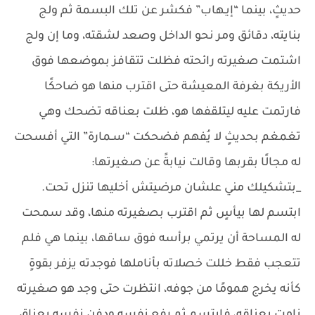
حديثٍ، بينما “إيـهاب” فكشر عن تلك البسمة ثم ولج
بنايته، دقائق ومر نحو الداخل وصعد لشقته، وما إن ولج
اشتمت صغيرته رائحته فظلت تتقافز بموضعها فوق
الأريكة بغرفة المعيشة حتى اقترب منها هو ضاحكًا
فارتمت عليه ليتلقفها هو، ظلت بعناقه تضحك وهي
تغمغم بحديثٍ لا يُفهم فضحكت “سـمارة” التي أفسحت
له مجالًا بقربها وقالت نيابةً عن صغيرتها:
_بتشكيلك مني علشان مرضيتش أخليها تنزل تحت.
ابتسم لها بيأسٍ ثم اقترب بصغيرته منها، وقد سمحت
له المساحة أن يرتمي برأسه فوق ساقها، بينما هي فلم
تتعجب فقط خللت خصلاته بأناملها فوجدته يزفر بقوةٍ
كأنه يخرج همومًا من جوفه، انتظرت حتى وجد هو صغيرته