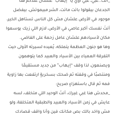
_أنتَ..غبي، غبي أوي يا “إيـهاب” علشان عندكم هنا
الجدعان بيقولوا باتت ماتت، الشر مبيموتش، بيفضل
موجود في الأرض علشان مش كل الناس تستاهل الخير،
أنتَ نفسك أكبر عاصي في الأرض، لازم اللي زيك يوسعوا
مكان لأسيادهم علشان عامل زحمة على الفاضي.
وها هو جنون العظمة يتملكه، يُعيده لسيرته الأولى حيث
التفرقة العمياء بين الأسياد والعبيد كما يتوهمون
ويصنعون، لذا وقف “إيـهاب” من جديد مستقيمًا
ومنتصبًا في وقفته ثم ضحك بسخريةٍ ارتفعت بها زاوية
فمه ثم قال باستهزاءٍ صريح:
_محدش هنا غبي غيرك، أنتَ الوحيد اللي متخلف، لسه
عايش في زمن الأسياد والعبيد والطبقية المتخلفة، ولو
مش واخد بالك بص مكانك فين وأنا واقف قصادك