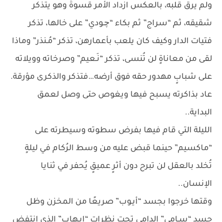
ولم يرق قلبه، بالعكس ازداد الأمر قسوةً وهو يتذكر
شقيقه، ثم “سراج” ثم بكاء “چـودي” على خالها، تذكر
فتيات الدار وكيف كان يلعب بأعمارهن، تذكر “مُـنذر” وماذا
لقى من معاناةٍ لن تُنسى، تذكر “نَـعيم” وصرخاته وويلاته
على شبابٍ مهدور حقه فوق أرضه…فتذكر والذكرى مؤرقة.
عاد بذاكرته يسبح فيها ويغوص حتى وصل لعمق
البداية..
الليلة التي قام فيها بفرض سطوته وسيطرته على
“ماكسيم” حينما قبض عليه من وسط الرُكام في ليلةٍ
تُخلد بالعقل لن تبرح دون أثرٍ عميقٍ يُحفر في ثنايا
الإنسان..
وقتها خرجوا بجسد “أيـوب” صريعًا من المخزن وظل
جسد “سـامي” الدامي تحت نظرات “إيـهاب” الذي انتفض