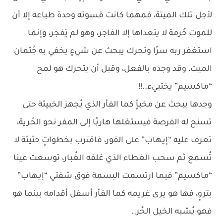
لأجل تلك الميتة، فمهما كانت قسوته وحدة طباعه إلا أن
للموت حُرمة لا يتعداها إلا الفاجر، وهو لم يَفجر، وإنما
استغفر ربه سرًا وتحرك يبحث عن شيءٍ يخفي به جُثمان
الميت، وقد وجده بالفعل، وقبل أن يتحرك هو لمح
“ماكسيم” يختبيء..!!
وجدها يبحث عن مخبأٍ كما الفأر الذي يُجهز الخبيئة حتى
تسنح له الفرصة فيستغلها هاربًا إلى المفر نحو الحُرية،
تعرف عليه “إيـهاب” على الفور، فاقترب بخطواتٍ حثيثة لا
تُسمع ثم سحب الغطاء الذي غلفه الغُبار، توسعت عينا
“ماكسيم” فيما ارتسمت البسمة فوق شفتي “إيـهاب”
بتروٍ، فها هو يرى غريمه كما الفأر أسفل أقدامه بينما هو
فهو يُشبه الخيل الحُر..