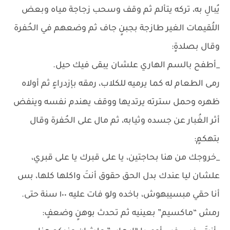
يُبالِ به، تركه يتألم ثم وقف وسحب زجاجة مياه وبعض
اللُقيمات الغير طازجة بجبنٍ جاف ثم وضعهم في الحُفرة
وقال بصلدةٍ:
_أطفح بالسم الهاري علشان يبقى فيك حيل.
رمى الطعام له كما يرميه للكلاب، رمقه بإزدراءٍ ثم أولاه
ظهره وحمل سترته يرتديها ووقف يهندم نفسه وينفض
أثر الغُبار عن جسده وثيابه، ثم مال على الحُفرة وقال
بتهكمٍ:
_خروجك من هنا بحاجتين، يا على قبرك يا على قبري،
علشان ليا عندك بدل الحق حقوق أنتَ واكلها كلها، بس
أنا حقي مبسيبهوش، باخده ولو فات عليه ١٠٠ سنة حتى.
رمش “ماكسيم” بعينيه ثم تحدث بوهنٍ وضعفٍ: