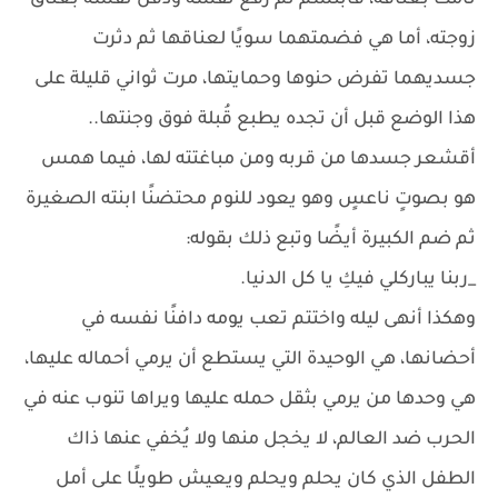
نامت بعناقه، فابتسم ثم رفع نفسه ودفن نفسه بعناق
زوجته، أما هي فضمتهما سويًا لعناقها ثم دثرت
جسديهما تفرض حنوها وحمايتها، مرت ثواني قليلة على
هذا الوضع قبل أن تجده يطبع قُبلة فوق وجنتها..
أقشعر جسدها من قربه ومن مباغتته لها، فيما همس
هو بصوتٍ ناعسٍ وهو يعود للنوم محتضنًا ابنته الصغيرة
ثم ضم الكبيرة أيضًا وتبع ذلك بقوله:
_ربنا يباركلي فيكِ يا كل الدنيا.
وهكذا أنهى ليله واختتم تعب يومه دافنًا نفسه في
أحضانها، هي الوحيدة التي يستطع أن يرمي أحماله عليها،
هي وحدها من يرمي بثقل حمله عليها ويراها تنوب عنه في
الحرب ضد العالم، لا يخجل منها ولا يُخفي عنها ذاك
الطفل الذي كان يحلم ويحلم ويعيش طويلًا على أمل