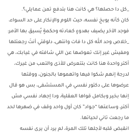
_كل دا حصلها؟ هي كانت هنا بتدفع تمن عمايلي؟.
كان كأنه يوبخ نفسه، حيث اللوم والإنكار على حد السواء،
فوجد الآخر يضيف بهدوءٍ كعادته وحكمةٍ يُسيق بها الأمر:
_خلاص وحد الله كل دا فات وانتهى، دلوقتي أنتَ رجعتلها
ومفيش غير إنك تعوضها عن اللي شافته في غيابك، هي
أكتر واحدة هنا كانت بتتعرض للأذى والتعب من غيرك،
لدرجة إنهم شكوا فيها واتهموها بالجنون، ووقتها
عرضوها على دكتور نفسي في المستشفى، بس هو قال
إنها بخير وبكامل قواها العقلية، ودا إجهاد نفسي مش
أكتر، وساعتها “جـواد” كان أول واحد وقف في ضهرها لحد
ما رجعت تاني لحياتها.
انقبض قلبه لأجلها تلك المرة، لم يرد أن يرى نفسه