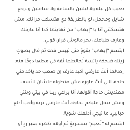
تغيب كل ليلة ولا ليلتين بالساعة ولا ساعتين وترجع
شايل ومحمل، لو بالطريقة دي هتسكت مراتك، مش
هتسكتني أنا يا “إيـهاب” من نهايتها كدا أنا عارفك
وعارف طباعك، بحر مالوش قرار، قولي.
ابتسم “إيـهاب” بقوةٍ حتى تيبس فمه ثم قال بصوتٍ
زينته ضحكة يائسة تُخالطها ثقة في محلها دومًا منه:
_طالما أنتَ عارفني أكيد عارف إن صعب حد ياخد مني
حاجة، اللي أنتَ عاوزه مش هتطوله علشان للأسف
معنديش حاجة أقولها، أنا براعي ربنا في بيتي وبنتي
ومش ببخل عليهم بحاجة، أنتَ عارفني نزيه وأحب أدلع
حبايبي، ما تيجي أدلعك شوية.
ابتسم له “نَـعيم” بسخريةٍ ثم أولاه ظهره بغير ردٍ أو