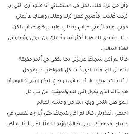
وأن من ترك ملك، لكن في استغنائي أنا عنكِ أرى أنني إن
تَركت هُلِكت، فأُصبح كمن ترك وهلك، وهلاكِ لا يُعني
موتي، وإنما يُعني حياتي بعذابٍ، وليس كأي عذابٍ، لكن
عذاب فقدي لكِ هو الأكثر قسوةً عليَّ من موتي ومُفارقتي
لهذا العالم..
فأنا لم أكن شجاعًا عزيزتي بما يكفي كي أُنكر حقيقة
أنتمائي لكِ، فأنا الذي قُلت كل المواطن غربة وكل
الطُرقات ضياع، ولا أعلم لأي موطنٍ ألجأ وارتمي؟ اليوم أنا
هو بذاته الذي يقول أنني لكِ ولعينيكِ من بين كل
المواطن أنتمي وبكِ أنتِ من وحشة العالم
أحتمي..أعذريني فأنا لم أكن شجاعًا حتى أُبريء نفسي في
عينيكِ، فدعوتكِ تريني ظالمًا ورُبما قاتلًا، لكني أبدًا لم أكن