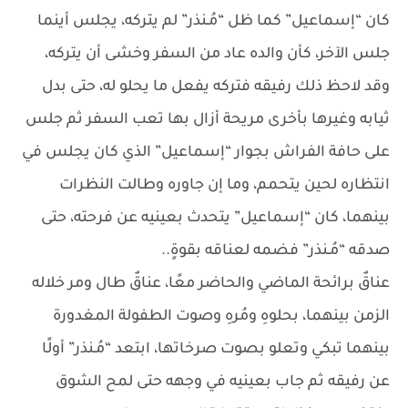
كان “إسماعيل” كما ظل “مُـنذر” لم يتركه، يجلس أينما
جلس الآخر، كأن والده عاد من السفر وخشى أن يتركه،
وقد لاحظ ذلك رفيقه فتركه يفعل ما يحلو له، حتى بدل
ثيابه وغيرها بأخرى مريحة أزال بها تعب السفر ثم جلس
على حافة الفراش بجوار “إسماعيل” الذي كان يجلس في
انتظاره لحين يتحمم، وما إن جاوره وطالت النظرات
بينهما، كان “إسماعيل” يتحدث بعينيه عن فرحته، حتى
صدقه “مُـنذر” فضمه لعناقه بقوةٍ..
عناقٌ برائحة الماضي والحاضر معًا، عناقٌ طال ومر خلاله
الزمن بينهما، بحلوهِ ومُرهِ وصوت الطفولة المغدورة
بينهما تبكي وتعلو بصوت صرخاتها، ابتعد “مُـنذر” أولًا
عن رفيقه ثم جاب بعينيه في وجهه حتى لمح الشوق