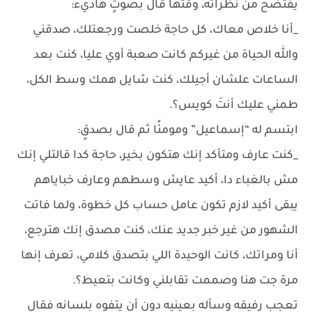
يفتضح من نظراته، وقتها قال بصوتٍ هاديء:
_أنا خلاص معاك، كل حاجة خلصت ورجعتلك، صدقني
والله الحياة من غيركم كانت صعبة أوي عليا، كنت بعد
الساعات علشان أجيلك، كنت شايل همك وسط الكل،
طمني عليك أنتَ كويس؟.
ابتسم له “إسماعيل” ومومئًا ثم قال بصدقٍ:
_كنت عارف ومتأكد إنك هتكون بخير، حاجة كدا قالتلي إنك
مش بالغباء دا، أكيد عايش وسطهم وعارف خباياهم
يبقى أكيد لازم تكون عامل حساب كل خطوة، ولما فاتت
الشهور من غير خبر جديد عنك، كنت مصدق إنك هترجع،
أنا ومراتك، كانت الوحيدة اللي بتصدق كلامي، تعرف إنها
مرة جت هنا وصممت تقابلني وكانت بتعيط؟.
تعجب رفيقه وسأله بعينيه دون أن يتفوه بلسانه فقال