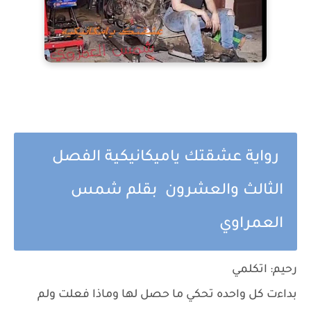
رواية عشقتك ياميكانيكية الفصل
الثالث والعشرون بقلم شمس
العمراوي
رحيم: اتكلمي
بداءت كل واحده تحكي ما حصل لها وماذا فعلت ولم