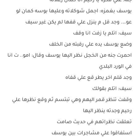
جنه: علي فكرة يا رحيم انا كمان زعلانة
يوسف بغمزه: اجمل شوكلاته وعليها بوسه كمان لو
عو…. وجد قل م ينزل علي قفها لم يكن غير سيف
سيف: اتلم يا زفت انا وقف
وضع يوسف يده علي رقبته من الخلف
احمرت جنه من الخجل نظر اليها يوسف وقال: امو.. ت انا
في الورد البلدي
وجد قلم اخر يطر قع علي قفاه
سيف: اتلم بقولك
وقفت تنظر قمر اليهم وهي تبتسم ثم وقع نظرها علي
رحيم وجدته ينظر اليها
تعلقت نظراتهم في حديث صامت
استفاقوا علي مشاجرات بين يوسف