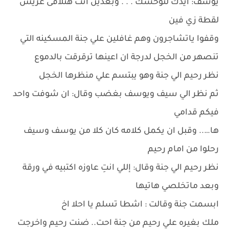
يوسف: ايدك لتوحشك . . . وبعدين انت هتلاقى عريس
لقطة زي فين
وقفوا ياتشاجرون وهم غافلين علي جنة المسكينه التي
تنصهر من الخجل لدرجة ان اعينها ترقرقت بالدموع
نظر رحيم الي جنة وهو يبتسم علي منظرها الخجل
ثم نظر الي سيف ويوسف بغضب وقال: ان شوفت واحد
فيكم قدامي
ها….. وقبل ان يكمل كلامه كان كلا من يوسف وسيف
رحلوا من امام رحيم
نظر رحيم الي جنة وقال: إللي انتِ عاوزه اكتبيه في ورقة
وبعد ماتخلصي هاتيها
ابسمت جنة وقالت : اشطا تسلم يا احلا اخ
ملك بغيره علي رحيم من جنة احت.. ضنت رحيم واخرجت