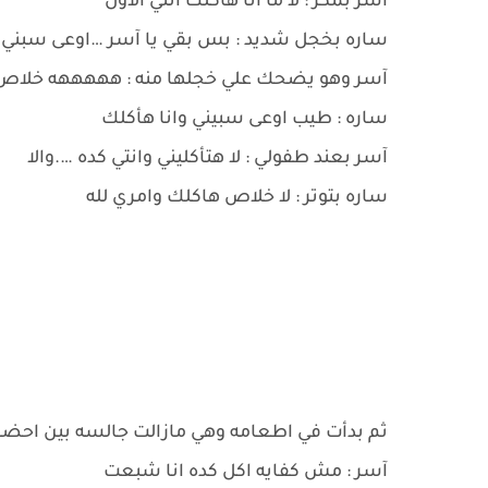
آسر بمكر : لا ما انا هأكلك انتي الاول
ساره بخجل شديد : بس بقي يا آسر …اوعى سبني
آسر وهو يضحك علي خجلها منه : هههههه خلاص 
ساره : طيب اوعى سبيني وانا هأكلك
آسر بعند طفولي : لا هتأكليني وانتي كده ….والا
ساره بتوتر : لا خلاص هاكلك وامري لله
ثم بدأت في اطعامه وهي مازالت جالسه بين احضا
آسر : مش كفايه اكل كده انا شبعت