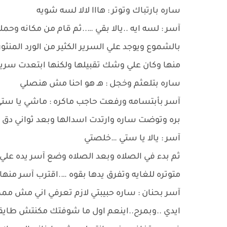
ساره بارتباك وتوتر : هااا لالا لسه شويه
آسر : لسه ايه ..يالا بقي …..ثم قام من مكانه وحم
بالشموع ويوجد علي السرير الكثير من الورد الم
منها وكان علي وشك تقبيلها ولكنها ابتعدت سري
ساره بتلعثم وخجل : هـ هو احنا مش هنصلي
آسر بأبتسامه ورفعت حاجب ماكره : ماشي يا ستي
بره وتوضت ساره وارتدت اسدالها وبعد ثواني دق 
آسر : يالا يا ستي …خلصتي
ثم بدء في الصلاه وبعد الصلاه وضع آسر يده علي
متوتره للغايه وتفرق يدها بقوه ….اقترب آسر منه
آسر بحنان : ساره حبيبتي لازم تعرفي اني مش ممكن
ايدي ..وبمرح..اينعم اول ما شوفتك مكنتش طاي