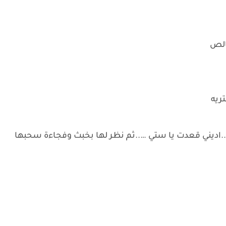
خالص
ريه
ديني قعدت يا ستي …..ثم نظر لها بخبث وفجاءة سحبها