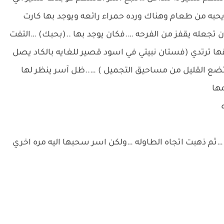
حبه من طعام وهناك ورده حمراء رائعه ويوجد بها كارت
ن تجعله يقفز من الفرحه ….فكان يوجد بها ..(بحبك) …التفت
لقها ترتدي (فستان نبيتي في اسود قصير للغايه بالكاد يصل
ع القليل من مساحيق التجميل ) …..ظل آسر ينظر لها
ها
وا …ثم ذهبت اتجاه الطاوله …ولكن اسر سحبها اليه مره اخري