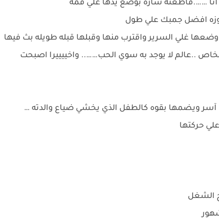
انا …….قاطعته ساره بوضع يدها علي فمه
اوزه افضل جمبك علي طول
وضعها غلي السرير واقترب منها وقبلها قبله طويله بث فيها
خاص ..عالم لا يوجد به سوي الحب…….. واخييييرا اصبحت
آسر ويضمها بقوه كالطفل الذي يخشي ضياع والدته …
لي حركتها
ح الشغل