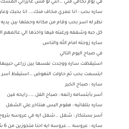
في يوم تخافي مني …انتي لو مش عايزاني المسك 
ساره بحب : انا عمري مخاف منك…. انا بحبك وع
نظر له اسر بحب وقام من مكانه وحملها بين يديه 
كل حبه وشغفه ورغبته فيها واخذها الي عالمهم ال
ساره زوجته امام الله والناس
في صباح اليوم التالي
استيقظت ساره ووجدت نفسها بين زراعي حبيبها 
ابتسمت بحب ثم حاولت النهوض …استيقظ آسر ع
ساره : صباح الخير
آسر بأبتسامه رائعه : صباح الفل …..رايحه فين
ساره بتلقائيه : هقوم البس هنتاخر علي الشغل
آسر بستنكار : شغل …شغل ايه في عروسه بترو
ساره : عروسه ….عروسه ايه احنا متجوزين من 6 شهور