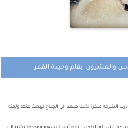
دس والعشرون بقلم وحيدة القمر
رت الشركه مبكرا لذلك صعد الي الجناح ليبحث عنها ولكنه
اسهم تشير له للداخل …تتبع آسر الاسهم فوجدها تشير الي