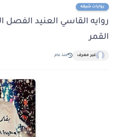
روايات شيقه
القمر
غير معرف
منذ عام