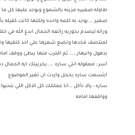
طاوله صغيره مزينه بالشموع ويوجد عليها كل ما ي
صغير ….يوجد به كلمه واحده ولكنها كانت كفيله بأ
ورائه ليصدم بحوريه رائعه الجمال ابدع الله في خ
لمنتصف فخدها وتضع شعرها علي احد كتفيها وتض
بذهول وانبهار…….ثم اقترب منها ببطئ ووقف امام
آسر : معقوله انتي ساره …..يخربيتك ايه الجمال ده
ابتسمت ساره بخجل واردت ان تغير الموضوع
ساره : يالا نأكل …انا عملتلك كل الاكل اللي بتحب
وواقفها امامه