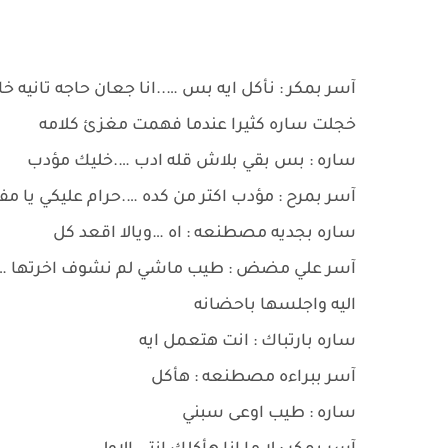
آسر بمكر : نأكل ايه بس …..انا جعان حاجه تانيه 
خجلت ساره كثيرا عندما فهمت مغزئ كلامه
ساره : بس بقي بلاش قله ادب ….خليك مؤدب
آسر بمرح : مؤدب اكتر من كده ….حرام عليكي يا مفت
ساره بجديه مصطنعه : اه …ويالا اقعد كل
آسر علي مضض : طيب ماشي لم نشوف اخرتها ….ا
اليه واجلسها باحضانه
ساره بارتباك : انت هتعمل ايه
آسر ببراءه مصطنعه : هأكل
ساره : طيب اوعى سبني