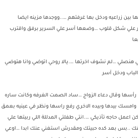
لها بين زراعيه ودخل بها غرفتهم …..ووجدها مزينه ايضا
نثور علي شكل قلوب …وضعها آسر علي السرير برفق واقترب
عا
 هنصلي …لم نشوف اخرتها ….يالا روحي اتوضي وانا هتوضي
الباب ودخل آسر
 رأسها وقال دعاء الزواج …ساد الصمت الغرفه وكانت ساره
ا وامسك بيدها وبيده الاخري رفع راسها ونظر في عينيه بعمق
 اعمل حاجه تأذيكي ….انتي طفلتي المدللة اللي ربيتها علي
قك ..بس بعد كده حبيتك ومقدرش استغني عنك ابدا …اوعي