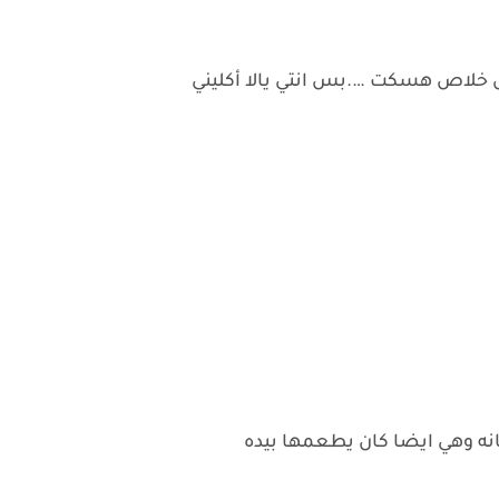
خلاص هسكت ….بس انتي يالا أكليني
نه وهي ايضا كان يطعمها بيده