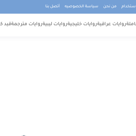
استخدام
من نحن
سياسة الخصوصيه
أتصل بنا
املة
روايات عراقية
روايات خليجية
روايات ليبية
روايات مترجمة
قيد كت