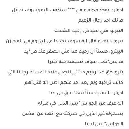
بترو: حسناً اين لنا ان نذهب
ادوارد: يوجد مطعم في **** سنذهب اليه وسوف نقابل
هانك احد رجال الزعيم
البيرتو: متي سيدخل رحيم الشحنه
بترو: لا نعلم قال انه سوف نجدها في اي يوم في المخازن
البيترو: حسناً ان رحيم هذا مثل الصقر عند ص*يد
فريس*ته…. سوف نستفيد منه كثيرا
بترو: حق هذا رحيم مث*ير للجدل عندما امسك رجالنا التي
كانت تراقبه ولم يعد احد منهم اظن انه قتل”هم
ادوارد: اممم حسناً معك حق في هذا
انه عرف من الجواس”يس الذين في منزله
بسهوله غير الذين في شركته مع انهم من افضل
الجواس”يس لدينا