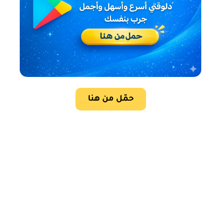
حمّل من هنا