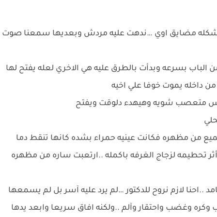
ن شكله مضايق اوي …ندهت عليه مردش وبعديها سمعنا صوت
الباب بسرعه وبدأت بالطرق عليه هي الاخري لعله يفتح لها
من داخله يموت خوفا علي اخيه
يه بس متعصب شويه وهيهدء دلوقت ويفتح
حلي
ع من مظهره فكانت عينيه حمراء بشده كانها تنقط دما
 تحطيمه لزجاج الغرفه باكمله ..ارتعبت ساره من مظهره
د ..احنا لازم نروح للدكتور …لم يرد عليه آسر بل لم يسمعها
كره وغضب واحتقار وآلم ..ولكنه افاق سريعا وابعد يدها