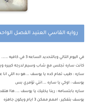
روايه القاسي العنيد الفصل الواحد 
في اليوم التالي وبالتحديد الساعه 3 في كافيه …….
كانت ساره تجلس مع شاب وسيم لدرجه كبيره ويت
ساره : طيب تمام كده يا يوسف ….هو ده اللي انا عا
يوسف : اوكي يا ساره ….انتي تؤمري بس
ساره بابتسامه : ربنا يخليك يا يوسف …..هاا هتقد
يوسف بتفكير : اممم ممكن 3 ايام ويكون جاهزه