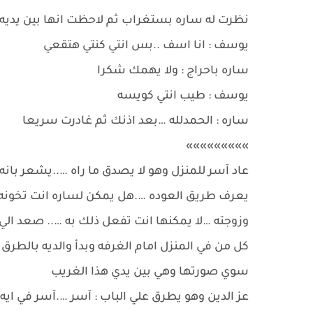
نظرت له ساره بستغراب ثم لاحظت انها بين يدي
يوسف : انا اسف ..بس انتي كنتي هتقعي
ساره باحراج : ولا يهمك شكرا
يوسف : طيب انتي كويسه
ساره : الحمدلله …بعد اذنك ثم غادرت سريعا
»»»»»»»»»
عاد آسر للمنزل وهو لا يصدق ما راه …..يشعر بانه
يعرف طريق العوده ….هل يمكن لساره انت تخونه ؟؟ 
وزوجته …لا يمكنها انت تفعل ذلك به ….. صعد ال
كل من في المنزل امام الغرفه وبدأ والديه بالطرق 
سوي صورتها وهي بين يدي هذا الغريب
عز الدين وهو يطرق علي الباب : آسر ….آسر في ايه ي