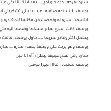
ساره بفرحه : كده حلو اوي ….بعد اذنك انا بقي 
يوسف يابتسامه صافيه : عيب يا بنتي تشكريني ايه
ابتسمت ساره له ونهضت من مكانها للمغادره و
يوسف كانت اسرع لها وامسكها وضمها اليه حتي 
يحتمل اكثر وغادر سريعا ……حاول يوسف افاقت سا
يوسف وهو يربت علي وجنتها بخفه : ساره ….ساره
ساره وهي تفتح عينيها ببطئ : آآه انا فين
يوسف بتنهيده : هااا اخييرا فوقتي