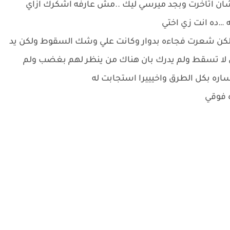
علشان اتاخرت وبجد ميرسي ليك ..مش عارفه اشكرك ازاي
 …ده انت زي اختي
لكن شعرت فجاءه بدوار وكانت علي وشك السقوط ولكن يد
لا تسقط ولم يدرك بان هناك من ينظر لهم بغضب ولم
ره بكل الطرق واخيييرا استجابت له
 فوقي