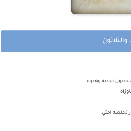
والثلاثون
حدثون بجديه وهدوء
وزاه
ر تخلصه امتي