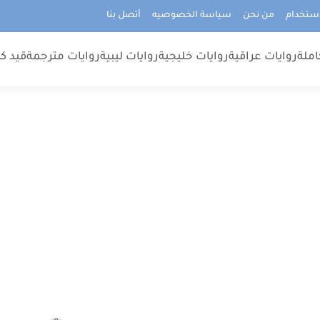
استخدام
من نحن
سياسة الخصوصيه
أتصل بنا
املة
روايات عراقية
روايات خليجية
روايات ليبية
روايات مترجمة
قيد كت