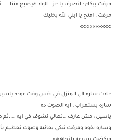
مرفت ببكاء : اتصرف يا عز …الواد هيضيع مننا …..ث
مرفت : افتح يا ابني الله يخليك
»»»»»»»»»»
عادت ساره الي المنزل في نفس وقت عوده ياسين و
ساره بستغراب : ايه الصوت ده
ياسين : مش عارف …تعالي نشوف في ايه …..ثم صعد
وساره بقوه ومرفت تبكي بجانبه وصوت تحطيم يأت
وركضت بسرعه باتجاههم