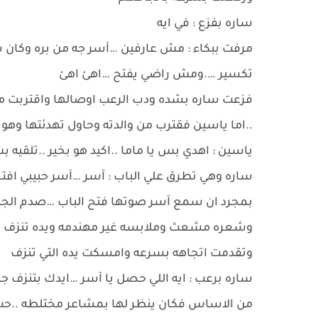
ساره بفزع : في ايه
مرفت ببكاء : مش عارفين …آسر جه من بره وكا
تكسير ….ومش راضي يفتح …اهئ اهئ
فزعت ساره بشده ودب الرعب اوصالها واقتربت من 
..اما ياسين فقترب من والدته وحاول تهدئتها وهو 
ياسين : اهدي بس يا ماما ..اكيد هو بخير ..تلق
ساره وهي تطرق علي الباب : آسر …آسر حبيبي افت
بمجرد ان سمع آسر صوتها فتح الباب …صدم الجمي
وشعره مشعث وملابسه غير مهندمه ويده تنزف أثر
وتقدمت اتجاهه بسرعه وامسكت يده التي تنزف
ساره برعب : ايه اللي حصل يا آسر …ايدك بتنزف جام
من الاساس فكان ينظر لها بمشاعر مختلطه ..حب و