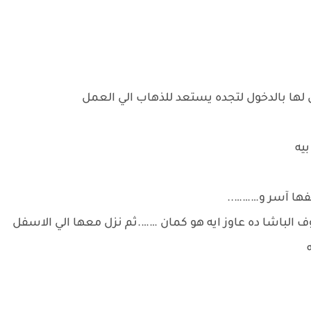
 لها بالدخول لتجده يستعد للذهاب الي العمل
يه
فها آسر و………..
ف الباشا ده عاوز ايه هو كمان …….ثم نزل معها الي الاسفل