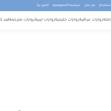
استخدام
من نحن
سياسة الخصوصيه
أتصل بنا
املة
روايات عراقية
روايات خليجية
روايات ليبية
روايات مترجمة
قيد كت