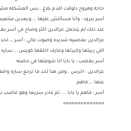
حاجه وهروح دلوقت اقدم بلاغ ..بس المشكله مش هيقدروا يدورا 
آسر ببرود : وانا مسألتش عليها ….وبعدين متتع
عند ذلك لم يتحمل عزالدين اكثر وصاح في آسر 
عزالدين بعصبيه شديده وصوت عالي : آسر ….لحد هنا
اللي ربيتها وكبرتها وعارف اخلقها كويس ….سار
آسر بغضب : يا بابا انا شوفتها في حضنه
عزالدين : اخرس ..ومن هنا لحد ما ترجع ساره و
عنها ….فاهم
آسر : فاهم يا بابا …..ثم غادر سريعا وهو غاضب 
»»»»»»»»»»»»»»