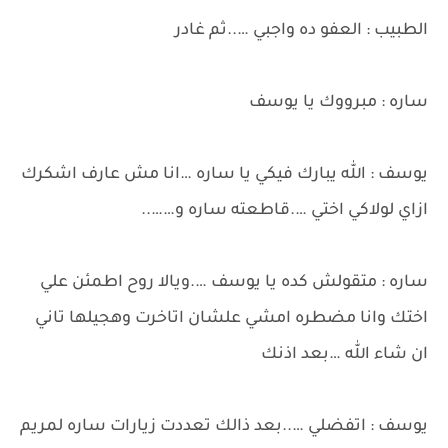
الطبيب : العفو ده واجبي …..ثم غادر
ساره : مبرووك يا يوسف
يوسف : الله يبارك فيكي يا ساره …انا مش عارف اشكرك
ازاي لولاكي اختي ….قاطعته ساره و……..
ساره : متقولش كده يا يوسف ….ويالا روح اطمئن علي
اختك وانا مضطره امشي علشان اتاخرت وهجيلها تاني
ان شاء الله …بعد اذنك
يوسف : اتفضلي …..بعد ذالك تعددت زيارات ساره لمريم