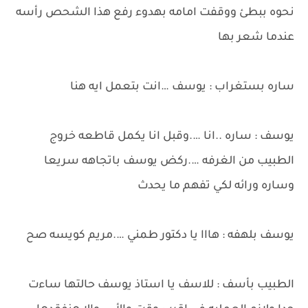
نحوه ببطئ ووقفت امامه بهدوء رفع هذا الشحص رأسه
عندما شعر بها
ساره بستغراب : يوسف …انت بتعمل ايه هنا
يوسف : ساره ..انا ….وقبل انا يكمل قاطعه خروج
الطبيب من الغرفه ….ركض يوسف باتجاهه سريعا
وساره ورائه لكي تفهم ما يحدث
يوسف بلهفه : هااا يا دكتور طمني ….مريم كويسه صح
الطبيب بأسف : للاسف يا استاذ يوسف حالتها ساءت