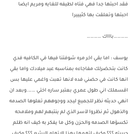
فقد احبتها جدا فهي فتاه لطيفه للغايه ومريم ايضا
احبتها وتعلقت بها كثيييرا
…………باااك …………
يوسف : اما بقي اخر مره شوفتنا فيها في الكافيه فدي
كانت بتحضرلك مفاجاءه بمناسبه عيد ميلادك واما بقي
انها كانت في حضني فده لانها تعبت واغمي عليها بس
اقسملك اني طول عمري بعتبر ساره اختي …….وبعد ان
انهي حديثه نظر للجميع ليجد ووجوههم تعلوها الصدمه
والذهول ثم نظروا لآسر الذي لم ينتبهم لهم وملامحه
تكسؤها الصدمه والحزن وكل ما يفكر به كيف انه ظلم
حبيبته ؟؟؟ وكيف اتهمها بهذا الاتهام البشع ؟؟؟ وكيف