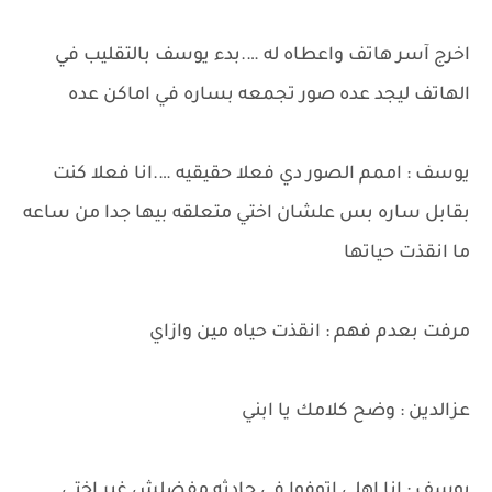
اخرج آسر هاتف واعطاه له ….بدء يوسف بالتقليب في
الهاتف ليجد عده صور تجمعه بساره في اماكن عده
يوسف : اممم الصور دي فعلا حقيقيه ….انا فعلا كنت
بقابل ساره بس علشان اختي متعلقه بيها جدا من ساعه
ما انقذت حياتها
مرفت بعدم فهم : انقذت حياه مين وازاي
عزالدين : وضح كلامك يا ابني
يوسف : انا اهلي اتوفوا في حادثه مفضلش غير اختي