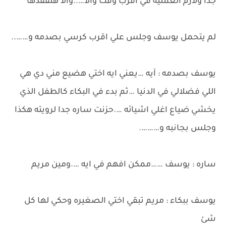
جدا ولازم العمليه في اقرب وقت والأ…..والا هنفقدها
لم يتحمل يوسف وجلس علي اقرب كرسي بصدمه و……..
يوسف بصدمه : آيه …يعني ايه اختي هضيع مني دي هي
اللي فضلالي في الدنيا …ثم بدء في البكاء كالطفل الذي
يخشي ضياع اغلي اشيائه ….حزنت ساره جدا لرويته هكذا
وجلس بجانبه و……….
ساره : يوسف ……ممكن افهم في ايه ….ومين مريم
يوسف ببكاء : مريم تبقي اختي الصغيره وحكي لها كل
شئ