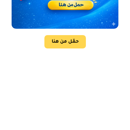
حمّل من هنا