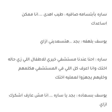
ساره بأبتسامه صافيه : طيب اهدى ….انا ممكن
اساعدك
يوسف بلهفه : بجد …هتسعديني ازاي
ساره : احنا عندنا مستشفي خيري للاطفال اللي زي حاله
اختك وانا اعرف كل اللي في المستشفي هكلمهم
وخليهم يجهزوا لعمليه اختك
يوسف بسعاده : بجد يا ساره ….انا مش عارف اشكرك
ازاي