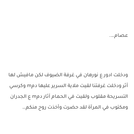
عصام….
ودخلت ادور ع نورهان في غرفة الضيوف لكن مافيش لها
أثر ودخلت غرفتنا لقيت ملاية السرير عليها دمm وكرسي
التسريحة مقلوب ولقيت في الحمام آثار دمm ع الجدران
ومكتوب في المرآة لقد حضرت وأخذت روح منكم…