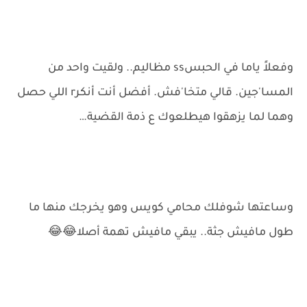
وفعلاً ياما في الحبسss مظاليم.. ولقيت واحد من
المسا'جين. قالي متخا'فش. أفضل أنت أنكرr اللي حصل
وهما لما يزهقوا هيطلعوك ع ذمة القضية…
وساعتها شوفلك محامي كويس وهو يخرجك منها ما
طول مافيش جثة.. يبقي مافيش تهمة أصلا😂😂