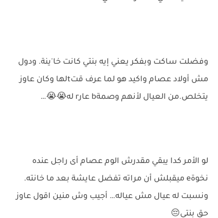
وفضلت ساكت وبفكر يعني إيه بنتي كانت خا'ينة. ودول
مش أولاد عصام واكيد هو لما عرف قتtلها وكان عاوز
يتخلص.من العيال لأنهم وصمةb عارr له😭😭…
لو الأمر كدا يبقي مقدرش الوم عصام أى راجل عنده
نخوةe ميقبلش أن مراته تفضل عايشة بعد ما خانته.
ونسبت له عيال مش عياله… أجيب وش منين اقول عاوز
حق بنتي😔