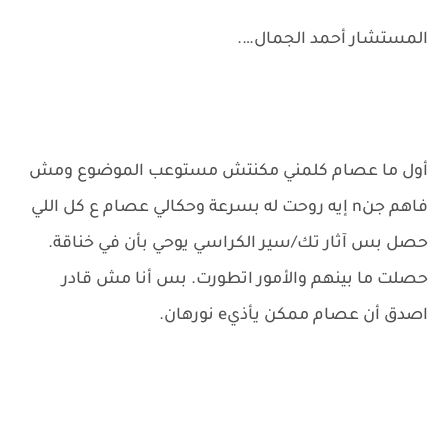
المستشار أحمد الجمال….
أول ما عصام كلمني مكنتش مستوعب الموضوع ومش
فاهم جنn إيه روحت له بسرعة وحكالي عصام ع كل اللي
حصل بس آثار تك/سير الكراسي يوحي بأن في خناقة.
حصلت ما بينهم والأمور اتطورت. بس أنا مش قادر
اصدق أن عصام ممكن يأذيe نورهان.