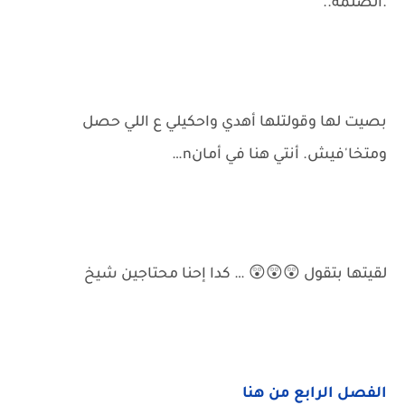
.الضلمة..
بصيت لها وقولتلها أهدي واحكيلي ع اللي حصل
ومتخا'فيش. أنتي هنا في أمانn…
لقيتها بتقول 😲😲😲 … كدا إحنا محتاجين شيخ
الفصل الرابع من هنا