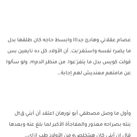
عصام عقلاني وهادئ جدااا وابسط حاجه كان طلقها بدل
ما يضرr نفسه واستغر'بت. أن الأولاد كل ده نايمين بس
قولت كويس بدل ما يتفز'عوا. من منظر الدمm. ولو سألوا
عن مامتهم معنديش لهم إجابة…
وأول ما وصل مصطفي أبو نورهان اعتقد أن أبني قtل
بنته بصراحه معذور والمفاجأة الأكبر لما بلغ عنه وبعدها
قال إن أبني كان هيتخلصe من الأولاد طب ازاي…