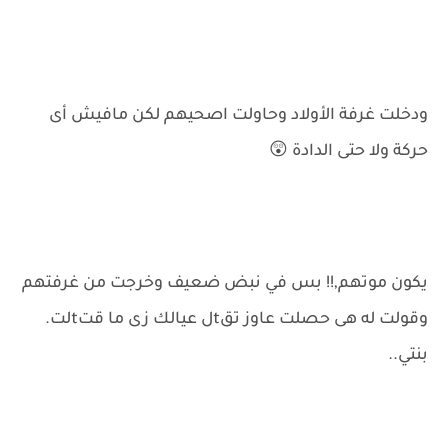
ودخلت غرفة الأولاد وحاولت اصحيهم لكن مافيش أى
حركة ولا حتى الدادة 😲
يكون موتهم,!! بس في نبض ضعيف وخرجت من غرفتهم
وقولت له هى حصلت عاوز تقtل عيالك زى ما قتtلت.
بنتي..