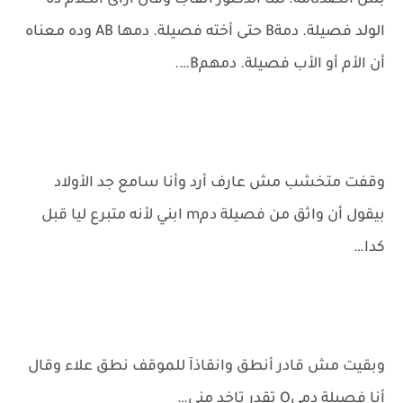
بس الصدdمة. لما الدكتور اتفاجأ وقال ازاى الكلام ده
الولد فصيلة. دمةB حتى أخته فصيلة. دمها AB وده معناه
أن الأم أو الأب فصيلة. دمهمB….
وقفت متخشب مش عارف أرد وأنا سامع جد الأولاد
بيقول أن واثق من فصيلة دمm ابني لأنه متبرع ليا قبل
كدا…
وبقيت مش قادر أنطق وانقاذآ للموقف نطق علاء وقال
أنا فصيلة دميO تقدر تاخد مني…