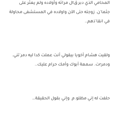
المحامي الذي دبر قtل مراته وأولاده ولم يعثر على
جثما'ن. زوجته حتى الآن واولاده في المستشفى محاولة
في انقا'ذهم..
ولقيت هشام أخويا بيقولي أنت عملت كدا ليه دمر'تني.
ودمرrت. سمعة أبوك وأمك حرام عليك..
حلفت له إني مظلو.م. وإني بقول الحقيقة…