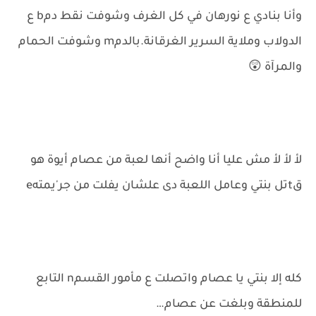
وأنا بنادي ع نورهان في كل الغرف وشوفت نقط دمb ع
الدولاب وملاية السرير الغرقانة.بالدمm وشوفت الحمام
والمرآة 😲
لأ لأ لأ مش عليا أنا واضح أنها لعبة من عصام أيوة هو
قtتل بنتي وعامل اللعبة دى علشان يفلت من جر'يمتهe
كله إلا بنتي يا عصام واتصلت ع مأمور القسمn التابع
للمنطقة وبلغت عن عصام…