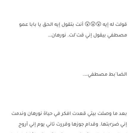
قولت له إيه 😲😲😲 أنت بتقول إيه الحق يا بابا عمو
مصطفي بيقول إني قت'لت. نورهان…
الضا'بط مصطفي….
بعد ما وصلت بيتي قعدت افكر في حياة نورهان وندمت
إني ضرrبتها. وقدام جوزها وقررت تاني يوم إني أروح