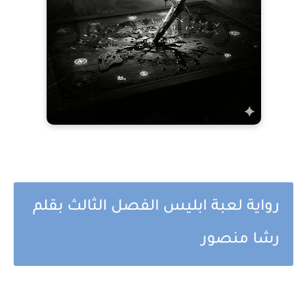
رواية لعبة ابليس الفصل الثالث بقلم
رشا منصور