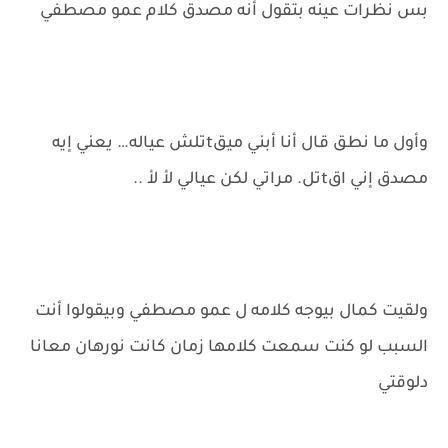
بس نظرات عينه بتقول أنه مصدق كلام عمو مصطفي
وأول ما نطق قال أنا أبني ميقtتلش عياله… يعني إيه
مصدق إني اقtتل. مراتي لكن عيالي لأ لأ ..
ولقيت كمال بيوجه كلامه ل عمو مصطفي وبيقولوا أنت
السبب لو كنت سمعت كلامها زمان كانت نورهان معانا
دلوقتي