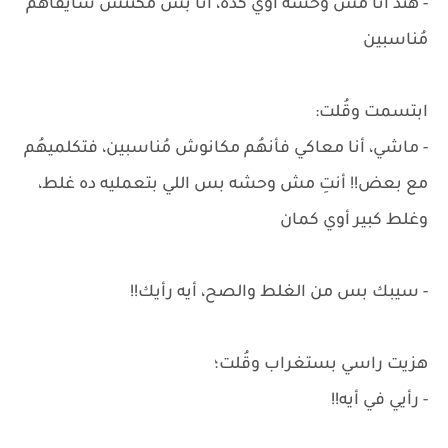
- هند أنا مش وحشه أوي كده، أنا بس مكُنتش شايفاهُم
مُناسبين
ابتسمت وقُلت:
- ماشي، أنا معاكي فأنهُم مكانوش مُناسبين، فتكلميهُم
مع بعض!! أنتِ مش وحشه بس اللي بتعمليه ده غلط،
وغلط كبير أوي كمان
- سيبك بس من الغلط والصح، أيه رأيك!!
هزيت راسي بستغراب وقُلت؛
- رأيي في أيه!!