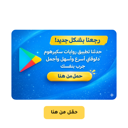
حمّل من هنا