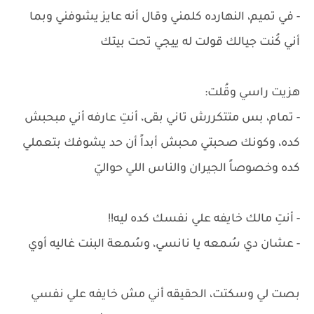
- في تميم، النهارده كلمني وقال أنه عايز يشوفني وبما
أني كُنت جيالك قولت له ييجي تحت بيتك
هزيت راسي وقُلت:
- تمام، بس متتكررش تاني بقى، أنتِ عارفه أني مبحبش
كده، وكونك صحبتي محبش أبداً أن حد يشوفك بتعملي
كده وخصوصاً الجيران والناس اللي حواليّ
- أنتِ مالك خايفه علي نفسك كده ليه!!
- عشان دي سُمعه يا نانسي، وسُمعة البنت غاليه أوي
بصت لي وسكتت، الحقيقه أني مش خايفه علي نفسي