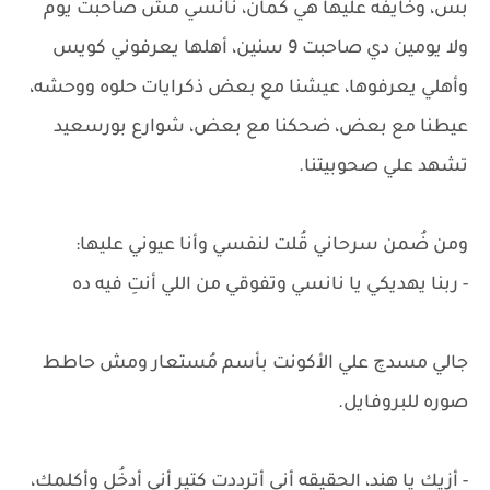
بس، وخايفه عليها هي كمان، نانسي مش صاحبت يوم
ولا يومين دي صاحبت 9 سنين، أهلها يعرفوني كويس
وأهلي يعرفوها، عيشنا مع بعض ذكرايات حلوه ووحشه،
عيطنا مع بعض، ضحكنا مع بعض، شوارع بورسعيد
تشهد علي صحوبيتنا.
ومن ضُمن سرحاني قُلت لنفسي وأنا عيوني عليها:
- ربنا يهديكي يا نانسي وتفوقي من اللي أنتِ فيه ده
جالي مسدچ علي الأكونت بأسم مُستعار ومش حاطط
صوره للبروفايل.
- أزيك يا هند، الحقيقه أني أترددت كتير أني أدخُل وأكلمك،