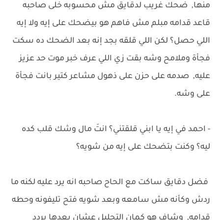
منها, ضحك غريب لدقايق مش محسوبه خلى صاحبه
قاعد قدامه مبلم مش فاهم هو بيضحك على إيه ولا إيه
اللي حصل؟ لكن اللي قلقه بجد إنه بعد الضحك ده سكت
فجأة وملامح وشه بقت زي اللي عرف خبر موت حد عزيز
عليه, صدمه على حزن على ذهول مشاعر كتير بانت فجأة
على وشه.
- احمد في إيه يا ابني قلقتني؟ انتَ مال وشك قلب كده
ليه؟ وكنت بتضحك على إيه من شويه؟
فضل دقايق ساكت مع الحاح صاحبه انه يرد عليه لكنه ما
ردش وكأنه مش سامعه وبعد شويه فتح تليفونه وحطه
قدامه, وشاف هو كمان التحليل عشان بعدها يردد