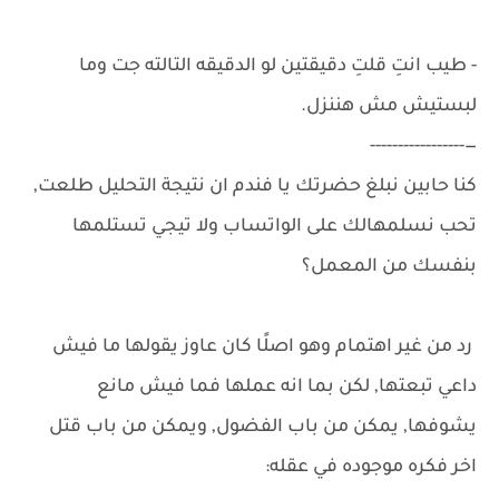
- طيب انتِ قلتِ دقيقتين لو الدقيقه التالته جت وما
لبستيش مش هننزل.
—-----------------
كنا حابين نبلغ حضرتك يا فندم ان نتيجة التحليل طلعت,
تحب نسلمهالك على الواتساب ولا تيجي تستلمها
بنفسك من المعمل؟
رد من غير اهتمام وهو اصلًا كان عاوز يقولها ما فيش
داعي تبعتها, لكن بما انه عملها فما فيش مانع
يشوفها, يمكن من باب الفضول, ويمكن من باب قتل
اخر فكره موجوده في عقله: