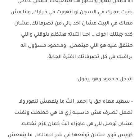
ده ممكن يتهور والتهور هنا هيضيعك, ممكن تقضي
بقيت عمرك في السجن لو اتهورت في قرارك, وانا مش
معاك في البيت عشان اخد بالي من تصرفاتك, عشان
كده جبتلك اخوك… احنا التلاته هنتكلم دلوقتي واللي
هنتفق عليه هو اللي هيتعمل, ومحمود مسؤول انه
يراقبك في كل تصرفاتك الفترة الجاية.
اتدخل محمود وهو بيقول:
- سعيد معاه حق يا احمد, انتَ ما ينفعش تتهور ولا
تعمل تصرف مش حاسبله زي ما هي خططت ونفذت
عشان توصل للي هي عاوزاه انتَ كمان لازم تخطط
كويس قوي عشان توقعها في شر اعمالها, ما ينفعش