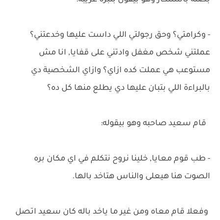
بصله باستنكار وهو بيقول بنبرة غريبة:
- وكرامتي؟ وحق رجولتي اللي داست عليها وخدعتني؟
عملتني شخص مغفل وادتني على قفايا, انا مش
مستوعب هي عملت كده ازاي؟ وازاي الشخصية دي
بالبراءة اللي بتبان عليها دي يطلع منها كل ده؟
قام سعيد صاحبه وهو بيقوله:
- طب قوم معايا, خلينا نروح نتكلم في اي مكان بره
الصوت هنا هيعلى والناس هتاخد بالها.
وفعلا قام معاه ومن غير ما ياخد باله كان سعيد اتصل