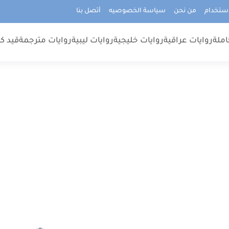
استخدام
من نحن
سياسة الخصوصيه
أتصل بنا
املة
روايات عراقية
روايات خليجية
روايات ليبية
روايات مترجمة
قيد كت