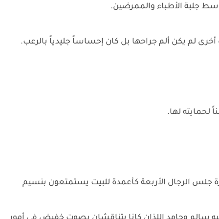
ط جلبة الأطباء والممرضين.
 أخرى لم يكن ألم جراحها بل كان إحساساً جليدياً بالرعب.
ً لحمايته لها.
رة جلس الرجال الأربعة كأعمدة للبيت يستمتعون بنسيم
 سالم وحامد اللذان كانا يتناقشان بصوت خفيض في أمور