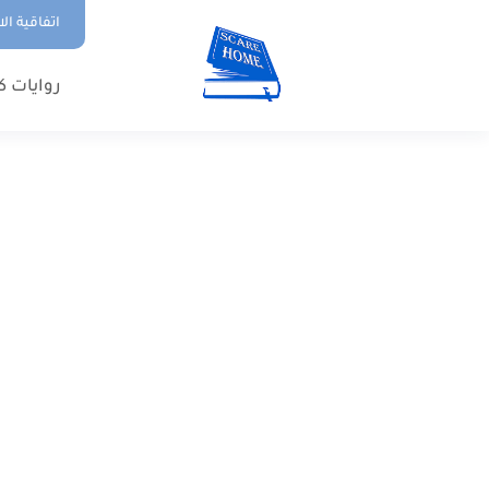
اتفاقية ال
روايات ك