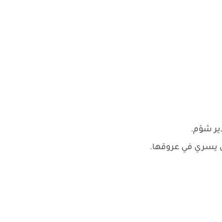
ذير شؤم.
ل يسري في عروقها.