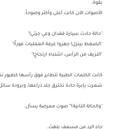
بقوة.
الأصوات الآن كانت أعلى وأكثر وضوحاً.
"حالة حادث سيارة فقدان وعي جزئي!"
"الضغط بينزل! جهزوا غرفة العمليات فوراً!"
"النزيف من الرأس، اشتباه ارتجاج!"
كانت الكلمات الطبية تتطاير فوق رأسها كطيور ن
شعرت بإبرة حادة تخترق جلد ذراعها، وبرودة سائ
"والحالة التانية؟" صوت ممرضة يسأل.
جاء الرد من مسعف يلهث.