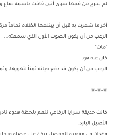
لم يخرج من فمها سوى أنين خافت باسمه ضاع وس
آخر ما شعرت به قبل أن يبتلعها الظلام تماماً مرة
الرعب من أن يكون الصوت الأول الذي سمعته...
"مات"
كان عنه هو.
الرعب من أن يكون قد دفع حياته ثمناً لتهورها، وثمنا
❈-❈-❈
كانت حديقة سرايا الرفاعي تنعم بلحظة هدوء ناد
الأصيل البارد.
وهدان في مقعده المفضل يتكئ على عصاه وبجانبه