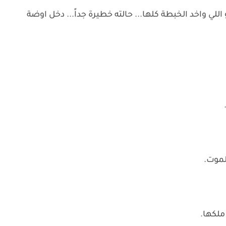
اللي واخد الخبطة كلها... حالته خطيرة جداً... دخل اوضة
لموت.
ملكها.