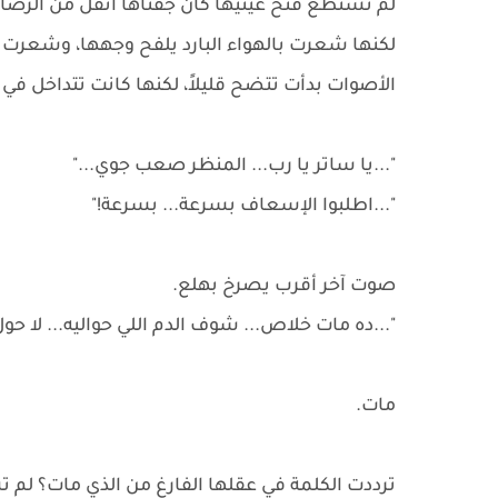
لم تستطع فتح عينيها كان جفناها أثقل من الرص
لكنها شعرت بالهواء البارد يلفح وجهها، وشعرت
الأصوات بدأت تتضح قليلاً، لكنها كانت تتداخل 
"...يا ساتر يا رب... المنظر صعب جوي..."
"...اطلبوا الإسعاف بسرعة... بسرعة!"
صوت آخر أقرب يصرخ بهلع.
"...ده مات خلاص... شوف الدم اللي حواليه... لا حول و
مات.
ترددت الكلمة في عقلها الفارغ من الذي مات؟ لم 