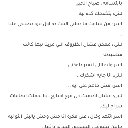
بابتسامه : صباح الخير.
لبنى: بتضحك كده ليه
اسر : من ساعت ما دخلتي البيت ده اول مره تصبحي عليا
..
لبنى : ممكن عشان الظروف اللي مرينا بيها كانت
متلغبطه
اسر وايه اللي اتغير دلوقتي
لبنى: انا جايه اشكرك..
اسر : مش فاهم على ايه ..
لبنى: عشان اهتميت في فرح امبارح.. واتحملت اتهامات
سراج ليك..
اسر اتنهد وقال : على فكره انا مش وحش يالبنى انتو ليه
حابين تشوفني الشخص السيء دائما..