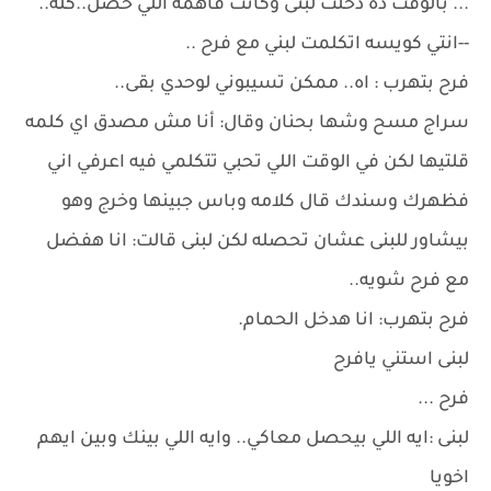
... بالوقت ده دخلت لبنى وكانت فاهمه اللي حصل..كله..
--انتي كويسه اتكلمت لبني مع فرح ..
فرح بتهرب : اه.. ممكن تسيبوني لوحدي بقى..
سراج مسح وشها بحنان وقال: أنا مش مصدق اي كلمه
قلتيها لكن في الوقت اللي تحبي تتكلمي فيه اعرفي اني
فظهرك وسندك قال كلامه وباس جبينها وخرج وهو
بيشاور للبنى عشان تحصله لكن لبنى قالت: انا هفضل
مع فرح شويه..
فرح بتهرب: انا هدخل الحمام.
لبنى استني يافرح
فرح ...
لبنى :ايه اللي بيحصل معاكي.. وايه اللي بينك وبين ايهم
اخويا