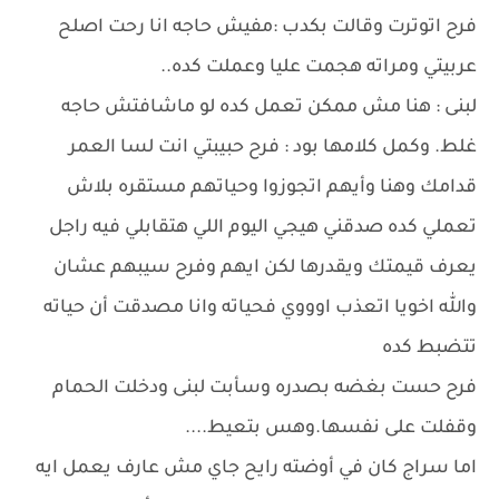
فرح اتوترت وقالت بكدب :مفيش حاجه انا رحت اصلح
عربيتي ومراته هجمت عليا وعملت كده..
لبنى : هنا مش ممكن تعمل كده لو ماشافتش حاجه
غلط. وكمل كلامها بود : فرح حبيبتي انت لسا العمر
قدامك وهنا وأيهم اتجوزوا وحياتهم مستقره بلاش
تعملي كده صدقني هيجي اليوم اللي هتقابلي فيه راجل
يعرف قيمتك ويقدرها لكن ايهم وفرح سيبهم عشان
والله اخويا اتعذب اوووي فحياته وانا مصدقت أن حياته
تتضبط كده
فرح حست بغضه بصدره وسأبت لبنى ودخلت الحمام
وقفلت على نفسها.وهس بتعيط....
اما سراج كان في أوضته رايح جاي مش عارف يعمل ايه