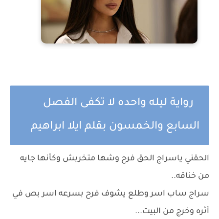
رواية ليله واحده لا تكفى الفصل
السابع والخمسون بقلم ايلا ابراهيم
الحقني ياسراج الحق فرح وشها متخربش وكأنها جايه
من خناقه..
سراج ساب اسر وطلع يشوف فرح بسرعه اسر بص في
أثره وخرج من البيت...