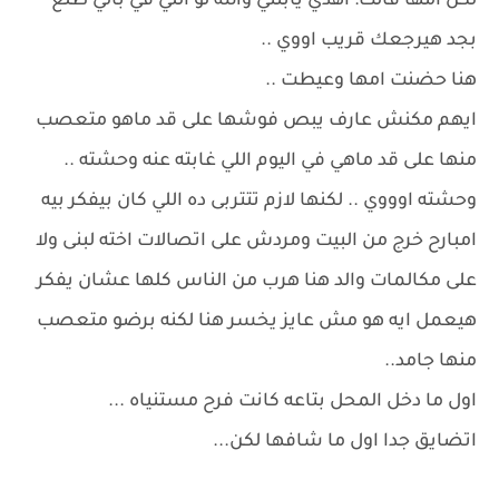
لكن امها قالت: اهدي يابنتي والله لو اللي في بالي طلع
بجد هيرجعك قريب اووي ..
هنا حضنت امها وعيطت ..
ايهم مكنش عارف يبص فوشها على قد ماهو متعصب
منها على قد ماهي في اليوم اللي غابته عنه وحشته ..
وحشته اوووي .. لكنها لازم تتتربى ده اللي كان بيفكر بيه
امبارح خرج من البيت ومردش على اتصالات اخته لبنى ولا
على مكالمات والد هنا هرب من الناس كلها عشان يفكر
هيعمل ايه هو مش عايز يخسر هنا لكنه برضو متعصب
منها جامد..
اول ما دخل المحل بتاعه كانت فرح مستنياه ...
اتضايق جدا اول ما شافها لكن...