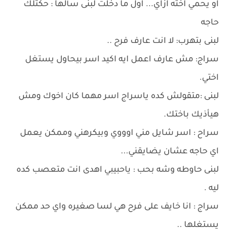
او يحمي اخته ازاي... اول ما دخلت لبنى سألها : حكتلك
حاجه
لبنى بتهرب: لا انت عارف فرح ..
سراج: مش عارف اعمل ايه اكيد اسر بيحاول يستغل
اختي.
لبنى :متقولش كده ياسراج اسر مهما كان اخوك ومش
هيأذيك باختك.
سراح : اسر شايل مني اوووي وبيكرهني وممكن يعمل
اي حاجه عشان يضايقني...
لبنى حاوطه وشه بحب : ياحبيبي اهدى انت متعصب كده
ليه .
سراج : انا خايف على فرح هي لسا صغيره واي حد ممكن
يستغلها ..