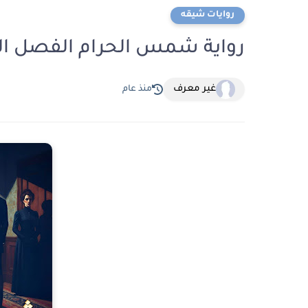
روايات شيقه
رواية شمس الحرام الفصل الخامس 5 بق
غير معرف
منذ عام