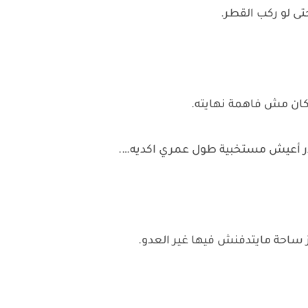
تى لو ركب القطر.
ان مش فاهمة نهايته.
ر أعيش مستخبية طول عمري اكديه….
هز ساحة مايتدفنش فيها غير العدو.