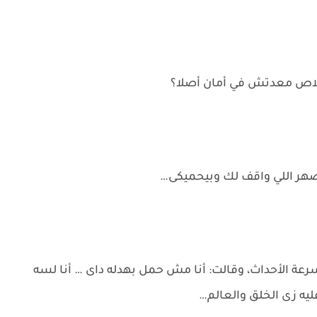
لاص معدتش في أمان أصلا؟
ضهر اللي واقف لك وبيحميكى…
الأحداث، وقالت: أنا مش حمل بهدله داى … أنا لسه
يه زى الخلق والعالم…