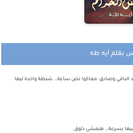
 بقلم آيه طه
د الباقي وصادق: معاكوا نص ساعة… شنطة واحدة ليها
يها بسرعة… هنمشي دلوق.