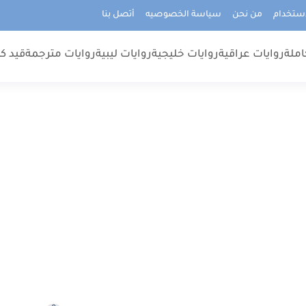
استخدام
من نحن
سياسة الخصوصيه
أتصل بنا
املة
روايات عراقية
روايات خليجية
روايات ليبية
روايات مترجمة
قيد كت