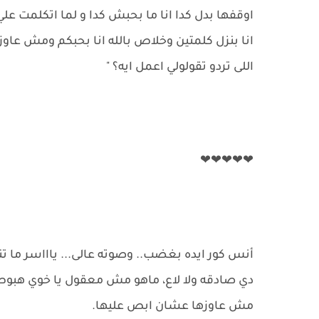
اوقفها بدل كدا انا ما بحبش كدا و لما اتكلمت علي 
انا بنزل كلمتين وخلاص بالله انا بحبكم ومش عاوز
اللى تردو تقولولي اعمل ايه؟ "
❤❤❤❤❤
أنس كور ايده بغضب.. وصوته عالى... ياااسر ما ت
دي صادقه ولا لاع، ماهو مش معقول يا خوي هبوص ل
مش عاوزها عشان ابص عليها.