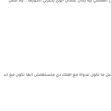
ن اتهمتني بيه زمان عشان ابوي يجبرني اتجوزها... ولا مش
بل ما تكون عدواة مع اهلك دي متستهلش انها تكون مع حد