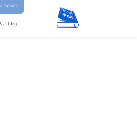
اتفاقية ال
روايات ك