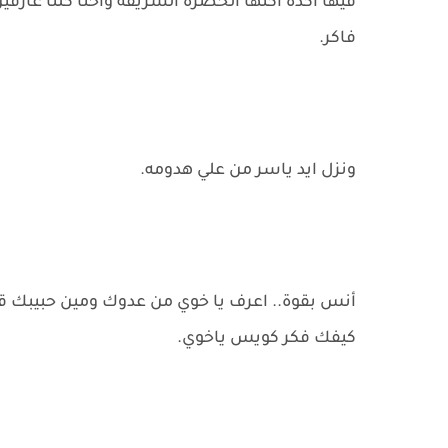
فيها اكده اكنها الخضره الشريفه واحنا كلنا عارفي
فاكر.
ونزل ايد ياسر من علي هدومه.
أنس بقوة.. اعرف يا خوي من عدوك ومين حبيبك ق
كيفك فكر كويس ياخوي.