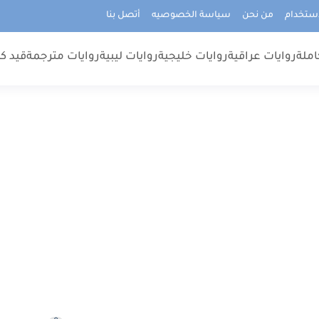
استخدام
من نحن
سياسة الخصوصيه
أتصل بنا
املة
روايات عراقية
روايات خليجية
روايات ليبية
روايات مترجمة
قيد كت