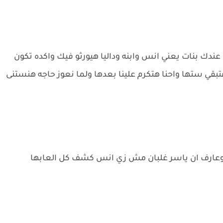
دك بنات يعني انس وابنه وداليا هيورثو فيك واكده تكون
هتبقي ستها واحنا هتكرم علينا بعدها ولما نعوز حاجه هنستنى
 وعارف ان ياسر غلبان مش زي انس كشف كل العابها