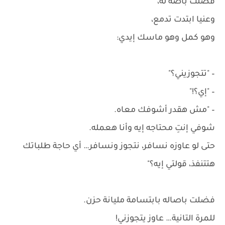
فضلت باصه له،
وعنيا ابتدت تدمع،
وهو كمل وهو ماسك إيدي:
– "تتجوزيني؟"
– "إي؟!"
– "مش هقدر أشوفك معاه.
شوفي إنتِ محتاجه إيه وأنا هعمله.
حتى لو عاوزه نسافر، نتجوز ونسافر… أي حاجة طلباتك
هتتنفذ، قولتي إيه؟"
فضلت باصاله بابتسامة مليانة حزن.
للمرة التانية… عاوز يتجوزني!