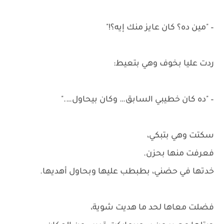
– "مين ده؟ كان عايز منك إيه؟!"
ردت عليا بخوف وهي بتعيط:
– "ده كان خطيبي السابق… وكان بيحاول…."
سكتت وهي بتبكي،
فعرفت منها بحزن.
خدتها في حضني، بطبطب عليها وبحاول أهديها.
فضلت معاها لحد ما هديت شوية،