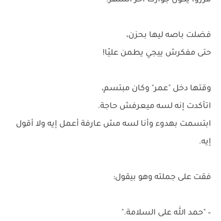
قرروا يكون جوازك آخر الشهر."
فضلت باصه ليها بحزن،
حتى مفكرش ييجي يطمن عليّا!
وقتها دخل "عمر" وكان مبتسم،
اتأكدت إنه لسه ميعرفش حاجة.
ابتسمت بهدوء وأنا لسه مش عارفة أعمل إيه ولا أقول
إيه.
فقت على جملته وهو بيقول:
– "حمد الله على السلامة."