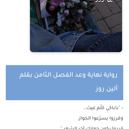
رواية نهاية وعد الفصل الثامن بقلم
ألين روز
– "باباكي كلّم غيث…
وقرروا يسرّعوا الجواز.