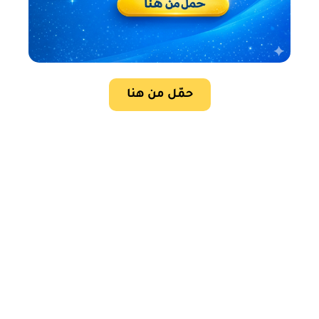
حمّل من هنا