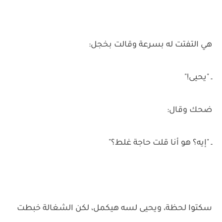
هي التفتت له بسرعة وقالت بخجل:
ـ "يحيى!"
ضحك وقال:
ـ "إيه؟ هو أنا قلت حاجة غلط؟"
سكتوا لحظة، ويحيى لسه هيكمل، لكن الشغالة خبطت