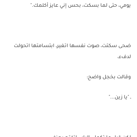
يومي، حتى لما بسكت، بحس إني عايز أكلمك."
ضحى سكتت، صوت نفسها اتغير، ابتسامتها اتحولت
لدفء،
وقالت بخجل واضح:
ـ "يا زين..."