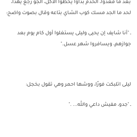
بعد ما قعدوا، الخدم بدأوا يحطوا الأكل، الجو رجع يهدأ،
لحد ما الجد مسك كوب الشاي بتاعه وقال بصوت واضح:
ـ "أنا شايف إن يحيى وليلى يستغلوا أول كام يوم بعد
جوازهم، ويسافروا شهر عسل."
ليلى اتلبكت فورًا، ووشها احمر وهي تقول بخجل:
ـ "جدو، مفيش داعي والله... ."