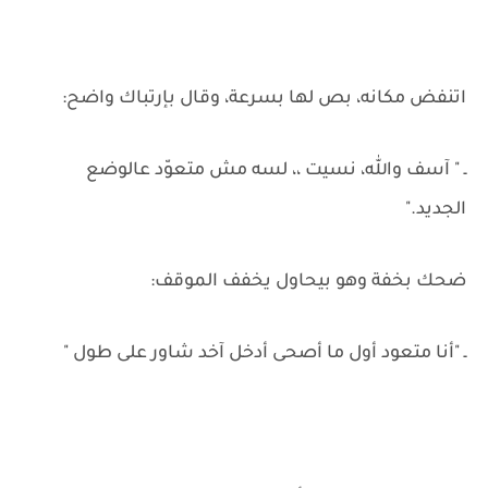
اتنفض مكانه، بص لها بسرعة، وقال بإرتباك واضح:
ـ " آسف والله، نسيت ،، لسه مش متعوّد عالوضع
الجديد."
ضحك بخفة وهو بيحاول يخفف الموقف:
ـ "أنا متعود أول ما أصحى أدخل آخد شاور على طول "