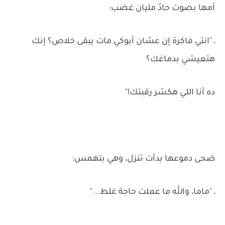
أمها بصوت حادّ مليان غضب:
ـ "انتي فاكرة إن عشان أبوكي مات يبقى خلاص؟ إنك
هتعيشي بدماغك؟
ده أنا اللي هكسّر رقبتك!"
ضحى دموعها بدأت تنزل، وهي بتهمس:
ـ "ماما، والله ما عملت حاجة غلط..."