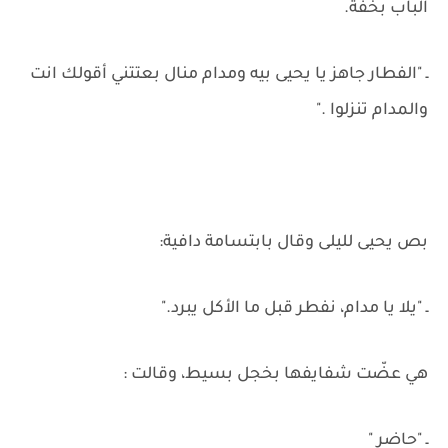
الباب بخفة.
ـ "الفطار جاهز يا يحيى بيه ومدام منال بعتتني أقولك انت
والمدام تنزلوا ."
بص يحيى لليلى وقال بابتسامة دافية:
ـ "يلا يا مدام، نفطر قبل ما الأكل يبرد."
هي عضّت شفايفها بخجل بسيط، وقالت :
ـ "حاضر "