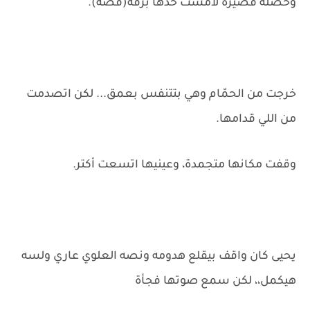
وخصلة قصيرة لامست خدها برقة(قُصه).
خرجت من الحمّام وهي بتتنفس بعمق... لكن اتصدمت
من اللي قدامها.
وقفت مكانها متجمدة، وعينيها اتسعت أكتر.
يحيى كان واقف بيقلع هدومه ونصه العلوي عاري ولسه
هيكمل،، لكن سمع صوتها فجأة