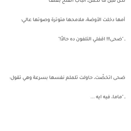
لكن قبل ما تكمل، الباب اتفتح بعنف
أمها دخلت الأوضة، ملامحها متوترة وصوتها عالي:
ـ "ضحى!!! اقفلي التلفون ده حالاً!"
ضحى اتخضّت، حاولت تلملم نفسها بسرعة وهي تقول:
ـ "ماما، فيه ايه ...