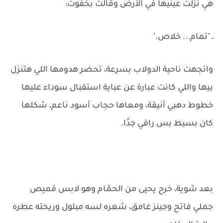
هي نزلت عينيها في الأرض وقالت بخفوت:
ـ "تمام... خلاص."
واتجهت ناحية الدولاب بسرعة، تحضر هدومها اللي هتنزل
بيها واللي كانت عبارة عن عباية استقبال سوداء عليها
خطوط دهبي أنيقة، ومعاها حجاب أسود ناعم، شكلها
كان بسيط بس راقي جدًا.
بعد شوية، خرج يحيى من الحمّام وهو لابس قميص
جملي فاتح وجينز غامق، شعره لسه مبلول وريحته عطره