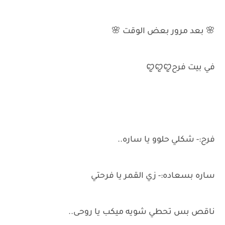
🌸 بعد مرور بعض الوقت 🌸
في بيت فرحꨄ︎ꨄ︎ꨄ︎
فرح:- شكلي حلوو يا ساره..
ساره بسعاده:- زي القمر يا فرحتي
ناقص بس تحطي شويه ميكب يا روحى..