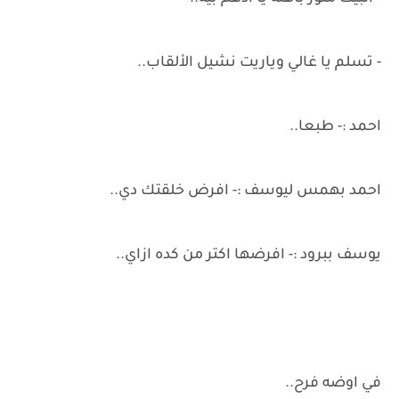
- تسلم يا غالي وياريت نشيل الألقاب..
احمد :- طبعا..
احمد بهمس ليوسف :- افرض خلقتك دي..
يوسف ببرود :- افرضها اكتر من كده ازاي..
في اوضه فرح..