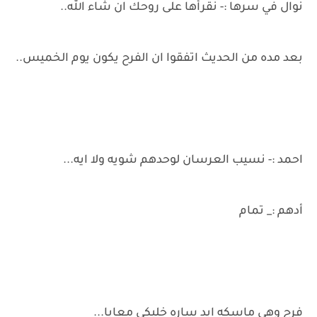
نوال في سرها :- نقرأها على روحك ان شاء الله..
بعد مده من الحديث اتفقوا ان الفرح يكون يوم الخميس..
احمد :- نسيب العرسان لوحدهم شويه ولا ايه...
أدهم :_ تمام
فرح وهي ماسكه ايد ساره خليكي معايا...