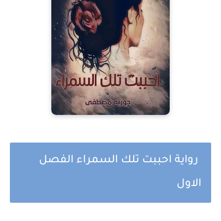
رواية احببت تلك السمراء الفصل
الاول