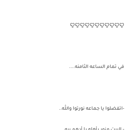
ꨄ︎ꨄ︎ꨄ︎ꨄ︎ꨄ︎ꨄ︎ꨄ︎ꨄ︎ꨄ︎ꨄ︎ꨄ︎
في تمام الساعه الثامنه....
-اتفضلوا يا جماعه نورتوا والله..
- البيت منور بأهله يا أدهم بيه..