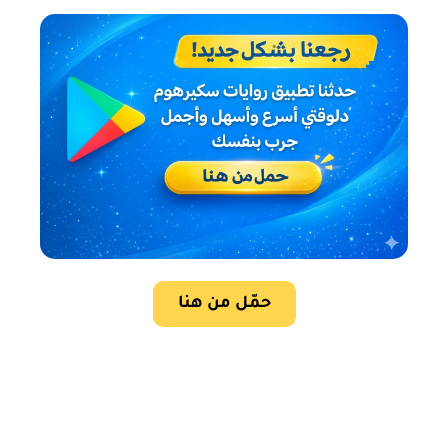
حمّل من هنا