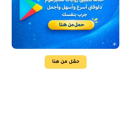
حمّل من هنا