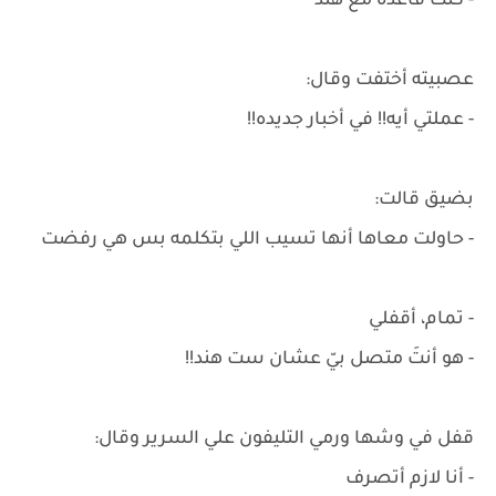
- كُنت قاعده مع هند
عصبيته أختفت وقال:
- عملتي أيه!! في أخبار جديده!!
بضيق قالت:
- حاولت معاها أنها تسيب اللي بتكلمه بس هي رفضت
- تمام، أقفلي
- هو أنتَ متصل بيّ عشان ست هند!!
قفل في وشها ورمي التليفون علي السرير وقال:
- أنا لازم أتصرف