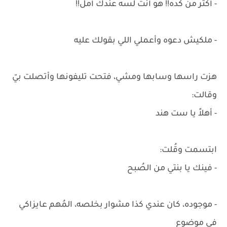
- أكتر من كده!! هو أنتَ لسه عندك أمل!!
- ملكيش دعوه وأعملي اللي بقولك عليه
هزت راسها وسابها ومشي، فتحت تليفونها وأتصلت بيّ
وقالت:
- أهلاً يا ست هند
ابتسمت وقُلت:
- فينك يا بنتي من الصُبح
- موجوده، كان عندي كذا مشوار بخلصه، المُهم عايزاكي
في موضوع