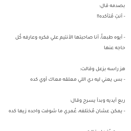
بصدمه قال:
- أنتِ مُتأكده!!
- أيوه طبعاً، أنا صاحبتها الأنتيم علي فكره وعارفه كُل
حاجه عنها
هز راسه بزعل وقالت:
- بس يعني ليه دي اللي معلقه معاك أوي كده
ربع أيديه وبدأ يسرح وقال:
- يمكن عشان مُختلفه، عُمري ما شوفت واحده زيها كده