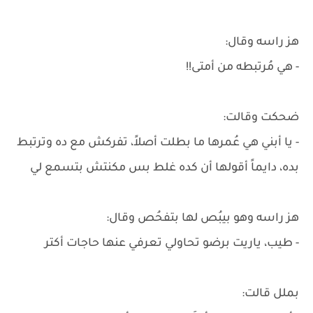
هز راسه وقال:
- هي مُرتبطه من أمتى!!
ضحكت وقالت:
- يا أبني هي عُمرها ما بطلت أصلاً، تفركش مع ده وترتبط
بده، دايماً أقولها أن كده غلط بس مكنتش بتسمع لي
هز راسه وهو بيبُص لها بتفحُص وقال:
- طيب، ياريت برضو تحاولي تعرفي عنها حاجات أكتر
بملل قالت: