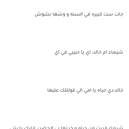
جات ست كبيره في السنه و وشها بشوش
شيماء ام خالد: اي يا حبيبي في اي
خالد:دي حياه يا امي الي قولتلك عليها
شيماء قربت من حياه و خدتها بي الحضن: ازايك يا بنتي