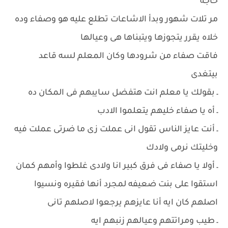
حاجه
مر تلات شهور وبدأ الاشاعات تطلع عليه هو وصفاء وده
خلاه يقرر يتجوزها ويتبناها هى وعيالها
فاقت صفاء من شرودها وكان المعلم لسه قاعد
بيتغدى
ـ بقولك يا معلم انت هتفضل سايبهم فى المكان ده
ـ أه يا صفاء خليهم يتعلموا الادب
ـ أنت عايز الناس تقول انى عملت زى ما ضرتى عملت فيه
وخليتك نرمى ولادك
ـ أولا يا صفاء فى فرق كبير انا ولادى غلطوا وأمهم كمان
استقوا على بنت ضعيفه لمجرد أنها فقيره ونسيوا
اصلهم كان ايه أنا عايزهم يرجعوا لاصلهم تانى
ـ طيب ومراتتهم وعيالهم زنبهم ايه