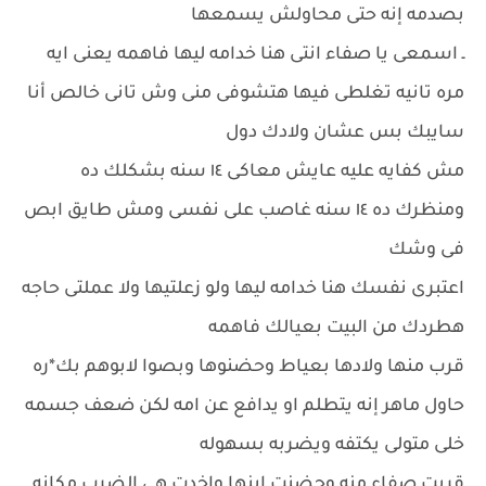
بصدمه إنه حتى محاولش يسمعها
ـ اسمعى يا صفاء انتى هنا خدامه ليها فاهمه يعنى ايه
مره تانيه تغلطى فيها هتشوفى منى وش تانى خالص أنا
سايبك بس عشان ولادك دول
مش كفايه عليه عايش معاكى ١٤ سنه بشكلك ده
ومنظرك ده ١٤ سنه غاصب على نفسى ومش طايق ابص
فى وشك
اعتبرى نفسك هنا خدامه ليها ولو زعلتيها ولا عملتى حاجه
هطردك من البيت بعيالك فاهمه
قرب منها ولادها بعياط وحضنوها وبصوا لابوهم بك*ره
حاول ماهر إنه يتطلم او يدافع عن امه لكن ضعف جسمه
خلى متولى يكتفه ويضربه بسهوله
قربت صفاء منه وحضنت ابنها واخدت هى الضرب مكانه