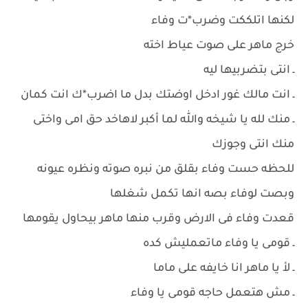
لكنها اتلككت وضرب*ت وفاء
خرج ماهر على صوت عياط اخته
ـ انتى بتضربيها ليه
ـ انت مالك غور ادخل اوضتك بدل ما اضرب*ك انت كمان
ـ منك لله يا شيخه والله لما أكبر لاهاخد حق امى واختى
منك انتى وجوزك
للحظه حست وفاء بقلق من نبره صوته ونظره عيونه
وبصت لوفاء بصه انها تكمل شغلها
قعدت وفاء فى الارض وقرب منها ماهر بيحاول يقومها
ـ قومى يا وفاء ماتعمليش كده
ـ لأ يا ماهر انا خايفه على ماما
ـ مش هتعمل حاجه قومى يا وفاء