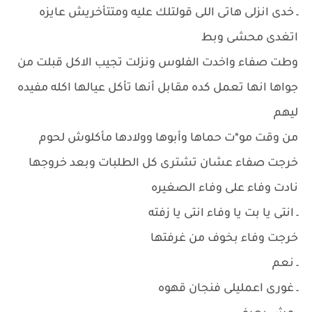
ـ خدى انزلى هاتى اللى قولتلك عليه ومتتأخريش عايزه
اتغدى محشى وبط
وطت صفاء واخدت الفلوس ونزلت تجيب الاكل قبلت من
جواها انها تعمل كده مقابل أنها تأكل عيالها اكله مفيده
ليهم
من وقت مو*ت حماها وأبوها وولادها مأكلوش لحوم
خرجت صفاء عشان تشترى كل الطلبات وبعد خروجها
نادت وفاء على وفاء الصغيره
ـ انتى يا بت يا وفاء انتى يا زفته
خرجت وفاء بخوف من غرفتها
ـ نعم
ـ غورى اعمليلى فنجان قهوه