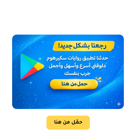
حمّل من هنا