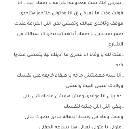
ـ تعرفى إنك ست معدومه الكرامه يا صفاء بجد . انا
قولت وقت ما تعرفى إن انا ومتولى هنتجوز هتاخدى
موقف وتاخدى عيالك وتمشى لكن انتى الكرامه عندك
صفر صدقينى يا صفاء أنا هخايه يطردك بعيالك فى
الشارع
ـ منك لله يا وفاء انا عمرى ما أذيتك ليه بتعملى معايا
كده
ـ أنا لسه معملتش حاجه يا صفاء خايفه على نفسك
وولادك سيبى البيت وامشى
ـ ده بيتى انا وولادى ومش همشى منه امشى انتى
ـ يبقى انتى اللى جبتيه لنفسك
وقفت وفاء فى وسط الصاله تنادى بصوت عالى
ـ متولى يا متولى تعالى هنا بسرعه الحقنى