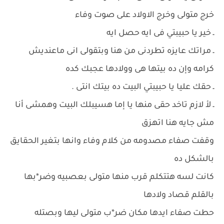
خرج متولى وخرج الاولاد على صوت وفاء
ـ خير يا حبيبتي فى ايه حصل ايه
ـ مراتك عايزه تطردنى من هنا وبتقولى انى ماعنديش
كرامه وإن ده بيتها هى وولادها عجبك كده
ـ حقك عليا يا حبيبتي البيت ده بيتك انتى .
ـ لأ لازم تاخد حقى منها يا إما هسيبلك البيت وهمشى أنا
مش جايه هنا اتهزق
وقفت صفاء مصدومه من كلام وفاء وانها بتغير الحقايق
بالشكل ده
كانت لسه هتتكلم قرب منها متولى بعصبيه وضر*بها
بالقلم قصاد ولادها
حطت صفاء ايدها مكان ضر*ب متولى ليها وبصتله