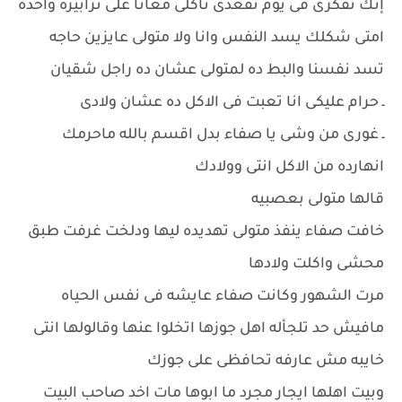
إنك تفكرى فى يوم تقعدى تاكلى معانا على ترابيزه واحده
امتى شكلك يسد النفس وانا ولا متولى عايزين حاجه
تسد نفسنا والبط ده لمتولى عشان ده راجل شقيان
ـ حرام عليكى انا تعبت فى الاكل ده عشان ولادى
ـ غورى من وشى يا صفاء بدل اقسم بالله ماحرمك
انهارده من الاكل انتى وولادك
قالها متولى بعصبيه
خافت صفاء ينفذ متولى تهديده ليها ودلخت غرفت طبق
محشى واكلت ولادها
مرت الشهور وكانت صفاء عايشه فى نفس الحياه
مافيش حد تلجأله اهل جوزها اتخلوا عنها وقالولها انتى
خايبه مش عارفه تحافظى على جوزك
وبيت اهلها ايجار مجرد ما ابوها مات اخد صاحب البيت