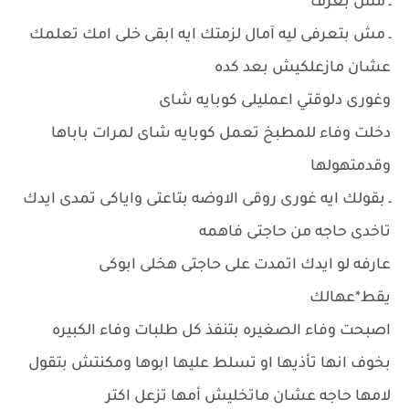
ـ مش بعرف
ـ مش بتعرفى ليه آمال لزمتك ايه ابقى خلى امك تعلمك
عشان مازعلكيش بعد كده
وغورى دلوقتي اعمليلى كوبايه شاى
دخلت وفاء للمطبخ تعمل كوبايه شاى لمرات باباها
وقدمتهولها
ـ بقولك ايه غورى روقى الاوضه بتاعتى واياكى تمدى ايدك
تاخدى حاجه من حاجتى فاهمه
عارفه لو ايدك اتمدت على حاجتى هخلى ابوكى
يقط*عهالك
اصبحت وفاء الصغيره بتنفذ كل طلبات وفاء الكبيره
بخوف انها تأذيها او تسلط عليها ابوها ومكنتش بتقول
لامها حاجه عشان ماتخليش أمها تزعل اكتر