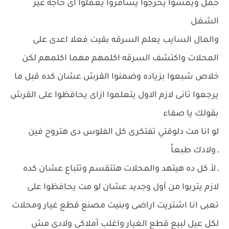
حمل ويمشوا يخرجوا يسافروا يعملوا أى حاجة غير
الشغل
والمال السايب يعلم السرقه بقيت فعلا اعدى على
المحلات واكتشف السرقه اكلمهم مهما اكلمهم لكن
خلاص شبعوا بزياده وضمنوا القرش عشان كده قبل ما
يرجعوا تانى لازم الاول يتعلموا ازاى يحافظوا على القرش
بقولك يا صفاء
لو انا مت دلوقتي تفتكرى كل الفلوس دى هتروح فين
ـ ولادك طبعاً
ـ لأ كل ده هيتهد والمحلات هتتقسم وتتباع عشان كده
لازم يتربوا من أول وجديد عشان لو مت يحافظوا على
تعبى انا اشتريت اراضى وبنيت مصنع قطع غيار ومحلات
لكل عيل لبيع قطع الغيار واغلب أملاكى ولادى مش