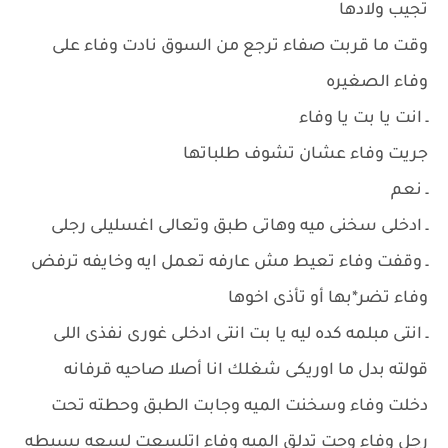
تجيب ولادها
وقت ما قربت صفاء ترجع من السوق نادت وفاء على
وفاء الصغيره
ـ انت يا بت يا وفاء
جريت وفاء عشان تشوف طلباتها
ـ نعم
ـ ادخلى سخنى ميه وهاتى طبق وتعالى اغسليلى رجلى
ـ وقفت وفاء تعيط مش عارفه تعمل ايه وخايفه ترفض
وفاء تضر*بها أو تأذى اخوها
ـ انتى مبلمه كده ليه يا بت انتى ادخلى غورى نفذى اللى
قولته بدل ما اوريكى شغلك انا أصلا صاحيه قرفانه
دخلت وفاء وسخنت الميه وجابت الطبق وحطته تحت
رجل وفاء وجت تدلق الميه وفاء اتلسعت لسعه بسيطه