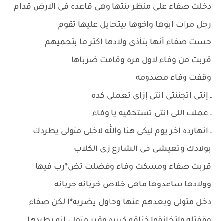
دخلت صفاء على منظر بنتها وهى قاعده فى الارض قدام
رجل مرات ابوها واخوها بيتحايل عليها تقوم
حست صفاء أنها بتأذى ولادها اكتر ما بتحميهم
قربت من وفاء لاول مره وقامت ضرباها
وقفت وفاء مصدومه
ـ إنتى اتجننتى انتى إزاى تعملى كده
ـ عملت اللى انتى تستحقيه يا وفاء
ـ انهارده اخر يوم ليكى هنا والله لاخلى متولى يطردك
بولادك وتعيشى فى الشارع زى الكلاب
قربت صفاء ومسكت وفاء وفضلت تض*رب فيها
وولادها ساعدوها ماهى خلاص خربانه خربانه
دخل متولى وبعدهم عنها وحاول يضربه*ا لكن صفاء
وقفتله واتخانقوا خناقه كبيره وقرر متولى إنه يطردها