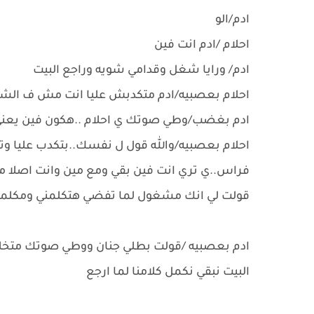
ادم/الو
احلام /ادم انت فين
ادم/ ورايا شغل وقدامي شويه وراجع البيت
احلام بعصبيه/ادم متكدبش عليا انت مش ف ال
ادم بغضب/وطي صوتك ي احلام ..هكون فين يع
احلام بعصبيه/والله قول ل نفسك..بتكدب عليا وت
فراس..ي تري انت فين بقي ومع مين وانت اصلا
قولت لي انك مشغول لما تفضي هتكلمني ومكلم
ادم بعصبيه /قولت بطلي جنان ووطي صوتك متخ
البيت نبقي نكمل كلامنا لما ارجع