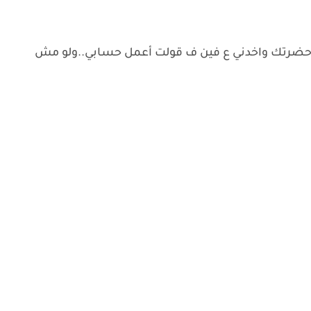
م حضرتك واخدني ع فين ف قولت أعمل حسابي..ولو مش