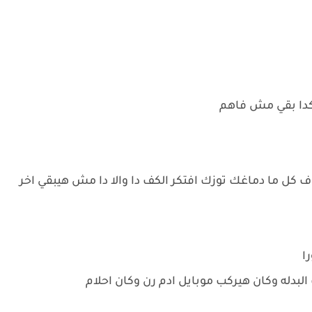
ع كدا بقي مش فاهم
كل ما دماغك توزك افتكر الكف دا والا دا مش هيبقي اخر
ا
دله وكان هيركب موبايل ادم رن وكان احلام