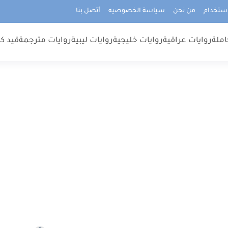
استخدام
من نحن
سياسة الخصوصيه
أتصل بنا
املة
روايات عراقية
روايات خليجية
روايات ليبية
روايات مترجمة
قيد كت