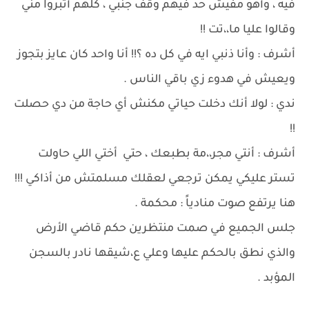
فيه ، وأهو مفيش حد فيهم وقف جنبي ، كلهم أتبروا مني
وقالوا عليا ما،،تت !!
أشرف : وأنا ذنبي ايه في كل ده ؟!! أنا واحد كان عايز بتجوز
ويعيش في هدوء زي باقي الناس .
ندي : لولا أنك دخلت حياتي مكنش أي حاجة من دي حصلت
!!
أشرف : أنتي مجر،،مة بطبعك ، حتي أختي اللي حاولت
تستر عليكي يمكن ترجعي لعقلك مسلمتش من أذاكي !!!
هنا يرتفع صوت منادياً : محكمة .
جلس الجميع في صمت منتظرين حكم قاضي الأرض
والذي نطق بالحكم عليها وعلي ع،شيقها نادر بالسجن
المؤبد .