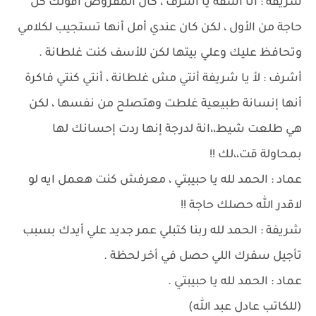
شريفة : أنا أسفة يا أشرف ، كان المفروض أقولك كل
حاجة من الأول ، لكن كان عندي أمل أنها تستجيب لكلامي
وتحافظ عليك وعلي بيتها لكن للأسف كنت غلطانة .
أشرف : لأ يا شريفة أنتي مش غلطانة ، أنتي كنتي فاكرة
أنها إنسانة طبيعية غلطت وهتصلح من نفسها ، لكن
هي طلعت شيط،،انة لدرجة إنها ردت إحسانك لها
بمحاولة قت،،لك !!
عماد : الحمد لله يا حبيبتي ، معرفش كنت هعمل ايه لو
لاقدر الله حصلك حاجة !!
شريفة : الحمد لله ربنا كتبلي عمر جديد علي أيدك بسبب
تأجيل سفرك اللي حصل في أخر لحظة .
عماد : الحمد لله يا حبيبتي .
(للكاتب عادل عبد الله)