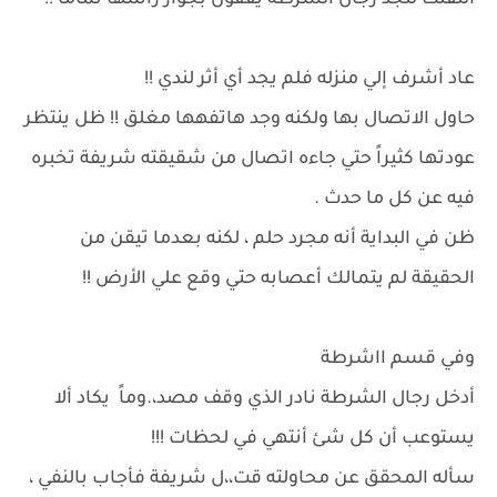
ألتفتت لتجد رجال الشرطة يقفون بجوار رأسها تماماً !!
عاد أشرف إلي منزله فلم يجد أي أثر لندي !!
حاول الاتصال بها ولكنه وجد هاتفهها مغلق !! ظل ينتظر
عودتها كثيراً حتي جاءه اتصال من شقيقته شريفة تخبره
فيه عن كل ما حدث .
ظن في البداية أنه مجرد حلم ، لكنه بعدما تيقن من
الحقيقة لم يتمالك أعصابه حتي وقع علي الأرض !!
وفي قسم ااشرطة
أدخل رجال الشرطة نادر الذي وقف مصد،.وماً يكاد ألا
يستوعب أن كل شئ أنتهي في لحظات !!!
سأله المحقق عن محاولته قت،،ل شريفة فأجاب بالنفي ،