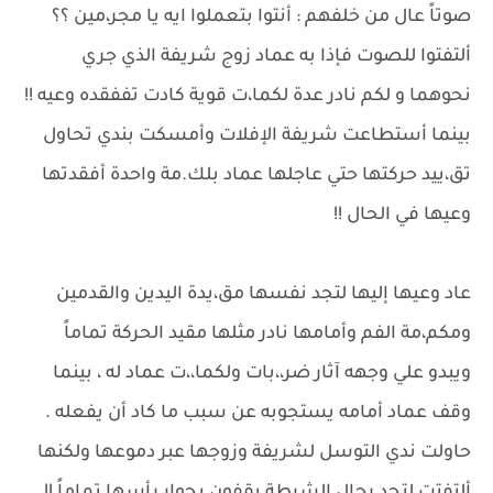
صوتاً عال من خلفهم : أنتوا بتعملوا ايه يا مجر،مين ؟؟
ألتفتوا للصوت فإذا به عماد زوج شريفة الذي جري
نحوهما و لكم نادر عدة لكما،ت قوية كادت تففقده وعيه !!
بينما أستطاعت شريفة الإفلات وأمسكت بندي تحاول
تق،ييد حركتها حتي عاجلها عماد بلك.مة واحدة أفقدتها
وعيها في الحال !!
عاد وعيها إليها لتجد نفسها مق،يدة اليدين والقدمين
ومكم،مة الفم وأمامها نادر مثلها مقيد الحركة تماماً
ويبدو علي وجهه آثار ضر،،بات ولكما،،ت عماد له ، بينما
وقف عماد أمامه يستجوبه عن سبب ما كاد أن يفعله .
حاولت ندي التوسل لشريفة وزوجها عبر دموعها ولكنها