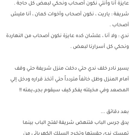
عايزة أنا وأنتي نكون أصحاب ونحكي لبعض كل حاجة .
شريفة : ياريت ، نكون أصحاب وأخوات كمان ، أنا مليش
أصحاب .
ندي : ولا أنا ، علشان كده عايزة نكون أصحاب من النهاردة
ونحكي كل أسرارنا لبعض .
يسير نادر خلف ندي حتي دخلت منزل شريفة حتي وقف
أمام المنزل وظل خائفاً متردداً حتي أتخذ قراره ودخل إلي
المصعد وفي مخيلته يفكر كيف سيقوم بجر،،يمته !!
بعد دقائق ...
يدق جرس الباب فتنهض شريفة لفتح الباب بينما
تمسك ندي حقيبتها وتخرج السلك الكهربائي من