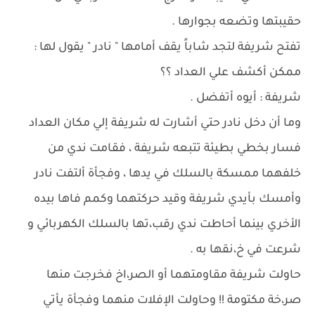
حقيبتها وتضعه بجوارها .
تفتح شريفة لتجد شاباً يقف أمامها " نادر " يقول لها :
ممكن أكشف علي العداد ؟؟
شريفة : أيوه أتفضل .
وما أن دخل نادر حتي أشارت له شريفة إلي مكان العداد
فسار بخطي بطيئة تتبعه شريفة ، فقامت ندي من
خلفهما ممسكة بالسلك في يدها ، وفجأة ألتفت نادر
وأمسك بأيدي شريفة وقيد حركتهما وكمم فاها بيده
الأخري بينما أحاطت ندي رقب،تها بالسلك الكهربائي و
شرعت في خ،نقها به .
حاولت شريفة مقاومتهما أو الصر،اخ فخرجت منها
صر،خة مكتومة !! وحاولت الإفلات منهما وفجأة يأتي