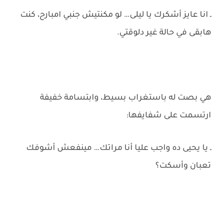
ـ انا عايز أشكرك يا ليلى… لو مكنتيش جنبي امبارح، كنت
هابقى في حالة غير دلوقتي.
هي بصت له باستغراب بسيط، وابتسامة خفيفة
ارتسمت على شفايفها:
ـ يا يحيى ده واجب عليا أنا مراتك… مينفعش أشوفك
تعبان وأسكت؟