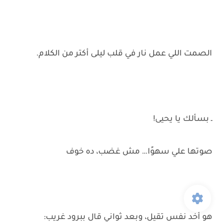
الصمت اللي عمل نار في قلب ليلى أكتر من الكلام.
ـ بسألك يا يحيى!
صوتها علي سهوًا… مش غضب، ده خوف
هو أخد نفس تقيل، وبعد ثواني قال ببرود غريب: