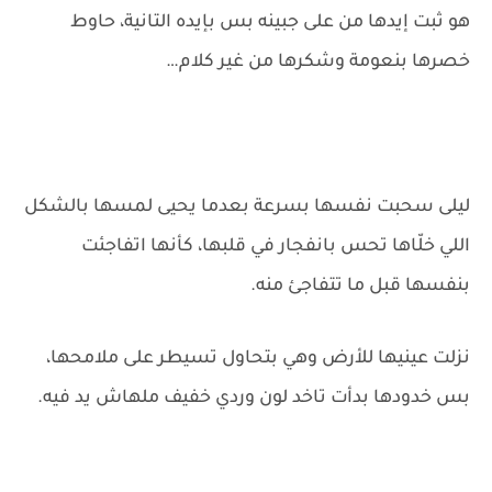
هو ثبت إيدها من على جبينه بس بإيده التانية، حاوط
خصرها بنعومة وشكرها من غير كلام…
ليلى سحبت نفسها بسرعة بعدما يحيى لمسها بالشكل
اللي خلّاها تحس بانفجار في قلبها، كأنها اتفاجئت
بنفسها قبل ما تتفاجئ منه.
نزلت عينيها للأرض وهي بتحاول تسيطر على ملامحها،
بس خدودها بدأت تاخد لون وردي خفيف ملهاش يد فيه.