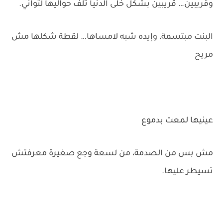
وقريبين… قريبين بشكل خلّى الدنيا تلف حواليها لثواني.
البنت مبتسمة، وإيده شبه لامساها… لقطة شكلها مش
مريح
عينيها لمعت بدموع
مش بس من الصدمة، من لسعة وجع صغيرة معرفتش
تسيطر عليها.