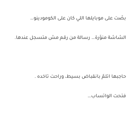
بصّت على موبايلها اللي كان على الكومودينو…
الشاشة منوّرة… رسالة من رقم مش متسجل عندها.
حاجبها اتلمّ بانقباض بسيط، وراحت تاخده .
فتحت الواتساب…