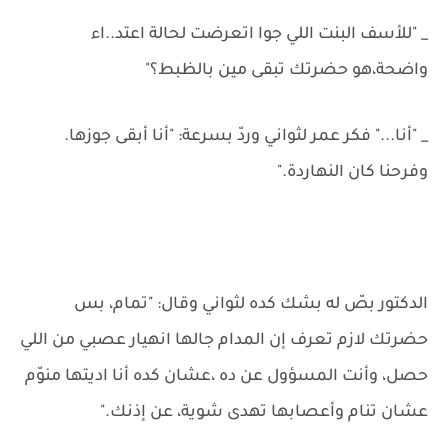
_ "للأسف البنت اللي جوا اتعرضت لحالة اعتد..اء
واضحة،هو حضرتك تبقى مين بالظبط؟"
_ "أنا..." فكر عمر لثواني وردّ بسرعة: "أنا أبقى جوزها.
وفرحنا كان النهاردة."
الدكتور بصّ له بشك كده لثواني وقال: "تمام، بس
حضرتك لازم تعرف إن المدام جالها انهيار عصبي من اللي
حصل، وأنت المسؤول عن ده ،عشان كده أنا اديتها منوّم
عشان تنام وأعصابها تهدى شوية، عن إذنك."