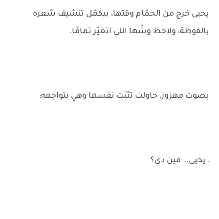
يحيى خرج من الحمّام وقتها، بيكمّل تنشيف شعره
بالفوطة، ولاحظ وشّها اللي اتغيّر تمامًا.
بصوت مهزوز، حاولت تثبّت نفسها وهي بتواجهه:
ـ يحيى… مين دي؟