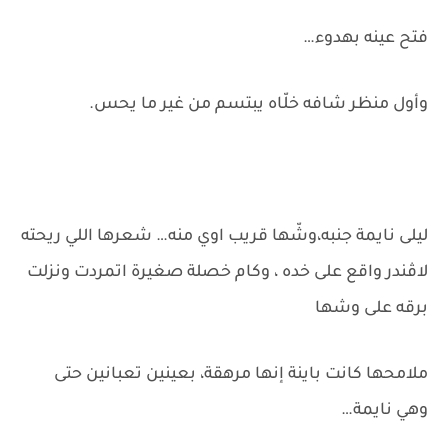
فتح عينه بهدوء…
وأول منظر شافه خلّاه يبتسم من غير ما يحس.
ليلى نايمة جنبه،وشّها قريب اوي منه… شعرها اللي ريحته
لاڤندر واقع على خده ، وكام خصلة صغيرة اتمردت ونزلت
برقه على وشها
ملامحها كانت باينة إنها مرهقة، بعينين تعبانين حتى
وهي نايمة…