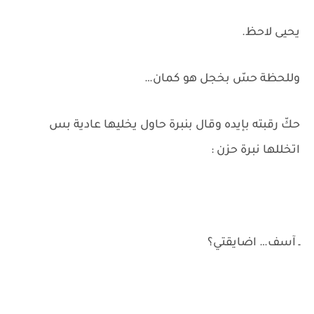
يحيى لاحظ.
وللحظة حسّ بخجل هو كمان…
حكّ رقبته بإيده وقال بنبرة حاول يخليها عادية بس
اتخللها نبرة حزن :
ـ آسف… اضايقتي؟