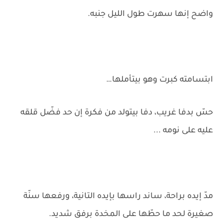
واضح إنها سهرت طول الليل جنبه.
ابتسامته كبرت وهو بيتأملها…
حسّ بدفا غريب، دفا بيتولد من فكرة إن حد فضّل قلقه
عليه على نومه ...
مدّ إيده براحة، ساند راسها بإيده التانية، ورفعها سنّة
صغيرة لحد ما حطّها على المخدة برفق شديد.