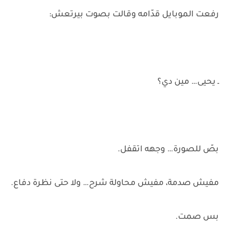
رفعت الموبايل قدّامه وقالت بصوت بيرتعش:
ـ يحيى… مين دي؟
بصّ للصورة… وجهه اتقفل.
مفيش صدمة، مفيش محاولة شرح… ولا حتى نظرة دفاع.
بس صمت.