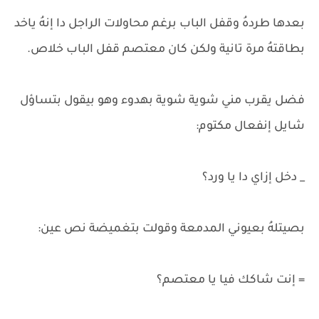
بعدها طردهُ وقفل الباب برغم محاولات الراجل دا إنهُ ياخد
بطاقتهُ مرة تانية ولكن كان معتصم قفل الباب خلاص.
فضل يقرب مني شوية شوية بهدوء وهو بيقول بتساؤل
شايل إنفعال مكتوم:
_ دخل إزاي دا يا ورد؟
بصيتلهُ بعيوني المدمعة وقولت بتغميضة نص عين:
= إنت شاكك فيا يا معتصم؟