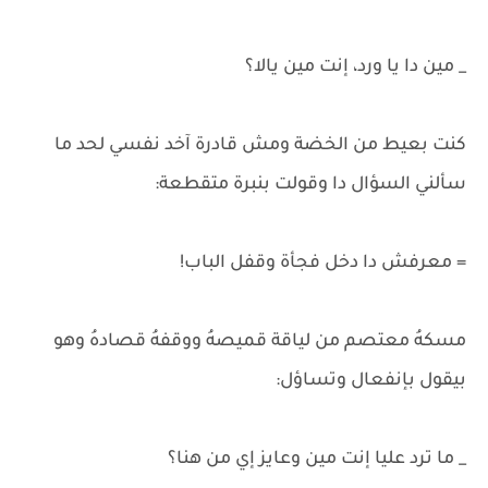
_ مين دا يا ورد، إنت مين يالا؟
كنت بعيط من الخضة ومش قادرة آخد نفسي لحد ما
سألني السؤال دا وقولت بنبرة متقطعة:
= معرفش دا دخل فجأة وقفل الباب!
مسكهُ معتصم من لياقة قميصهُ ووقفهُ قصادهُ وهو
بيقول بإنفعال وتساؤل:
_ ما ترد عليا إنت مين وعايز إي من هنا؟