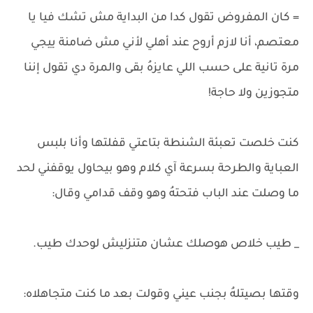
= كان المفروض تقول كدا من البداية مش تشك فيا يا
معتصم، أنا لازم أروح عند أهلي لأني مش ضامنة ييجي
مرة تانية على حسب اللي عايزهُ بقى والمرة دي تقول إننا
متجوزين ولا حاجة!
كنت خلصت تعبئة الشنطة بتاعتي قفلتها وأنا بلبس
العباية والطرحة بسرعة آي كلام وهو بيحاول يوقفني لحد
ما وصلت عند الباب فتحتهُ وهو وقف قدامي وقال:
_ طيب خلاص هوصلك عشان متنزليش لوحدك طيب.
وقتها بصيتلهُ بجنب عيني وقولت بعد ما كنت متجاهلاه: