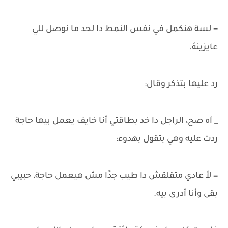
= لسة هنكمل في نفس النمط دا لحد ما نوصل للي
عايزينهُ.
رد عليها بتذكر وقال:
_ آه صح، الراجل دا خد بطاقتي أنا خايف يعمل بيها حاجة
ردت عليه وهي بتقول بهدوء:
= لأ عادي متقلقش دا طيب جدًا مش هيعمل حاجة، حبيبي
بقى وأنا أدرى بيه.