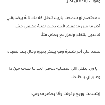
وقولت يإنفعال أكبر:
= معتصم لو سمحت ياريت تبطل كلامك لأنهُ بيضايقني
أكتر ما بيبرر موقفك، لأنك دخلت لقيتهُ مكتفني مش
قاعدين بنتكلم ونهزر مع بعض مثلًا!
مسح على أخر شعرهُ وهو بيفكر بحيرة وقال بعد تنهيدة:
_ يا ورد بطلي اللي بتعمليه دلوقتي لحد ما نعرف مين دا
وعايز إي بالظبط.
إبتسمت بوجع وقولت وأنا بحضر هدومي: