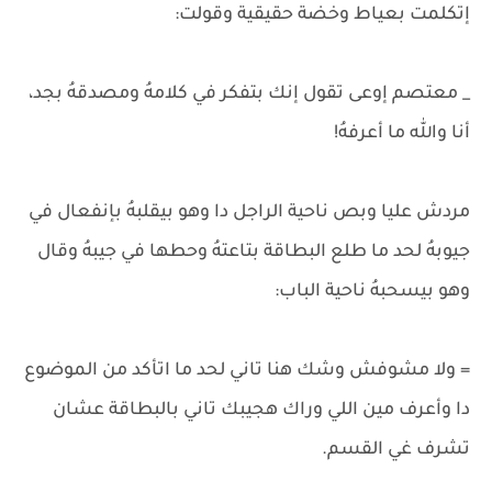
إتكلمت بعياط وخضة حقيقية وقولت:
_ معتصم إوعى تقول إنك بتفكر في كلامهُ ومصدقهُ بجد،
أنا والله ما أعرفهُ!
مردش عليا وبص ناحية الراجل دا وهو بيقلبهُ بإنفعال في
جيوبهُ لحد ما طلع البطاقة بتاعتهُ وحطها في جيبهُ وقال
وهو بيسحبهُ ناحية الباب:
= ولا مشوفش وشك هنا تاني لحد ما اتأكد من الموضوع
دا وأعرف مين اللي وراك هجيبك تاني بالبطاقة عشان
تشرف غي القسم.