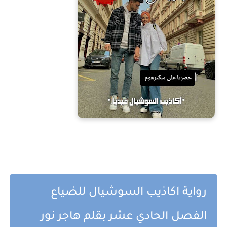
رواية اكاذيب السوشيال للضياع
الفصل الحادي عشر بقلم هاجر نور