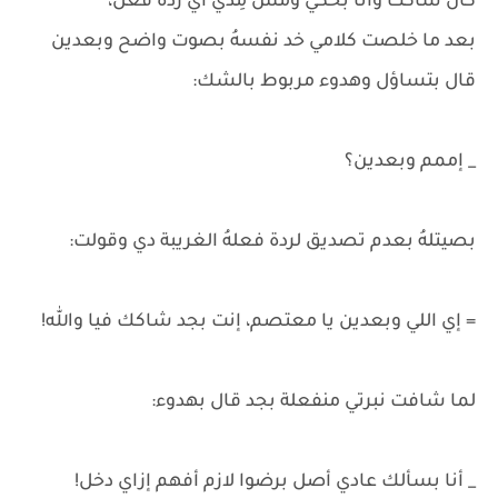
كان ساكت وأنا بحكي ومش مِدي آي ردة فعل،
بعد ما خلصت كلامي خد نفسهُ بصوت واضح وبعدين
قال بتساؤل وهدوء مربوط بالشك:
_ إممم وبعدين؟
بصيتلهُ بعدم تصديق لردة فعلهُ الغريبة دي وقولت:
= إي اللي وبعدين يا معتصم، إنت بجد شاكك فيا والله!
لما شافت نبرتي منفعلة بجد قال بهدوء:
_ أنا بسألك عادي أصل برضوا لازم أفهم إزاي دخل!