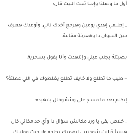
أول ما وصلنا وإحنا تحت البيت قال:
_ إطلعي إهدي يومين وهرجع آخدك تاني، وأوعدك هعرف
مين الحيوان دا وهعرفهُ مقامهُ.
بصيتلهُ بجنب عيني وإتنهدت وأنا بقول بسخرية:
= طيب ما تطلع ولا خايف تطلع يغلطوك في اللي عملتهُ؟
إتكلم بعد ما مسح على وشهُ وقال بتنهيدة:
_ خلاص بقى يا ورد مكانش سؤال دا وآي حد مكاني كان
هيسألهُ إنتِ شوفتيني إتهمتك بحاجة ولا جيت قولتلك