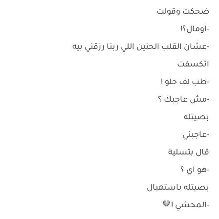
ضحكت وقولت
-اومال؟!
-عشان القلب الحنين اللي ربنا رزقني بيه
اتكسفت
-طب لف حلو !
-مش عاجبك ؟
بصيتله
-عاجبني
قال بتسلية
-هو اي ؟
بصيتله باستهبال
-المحشي !🤎