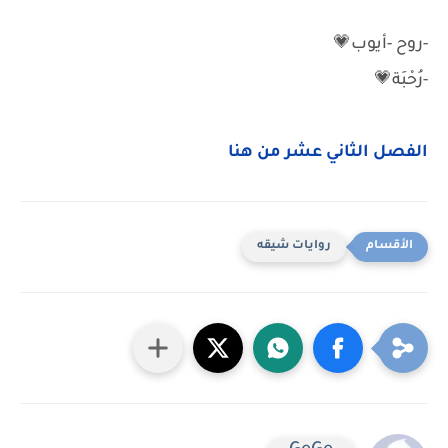
-روح -أيوب💗
-رُحْبَة💗
الفصل الثاني عشر من هنا
روايات شيقه