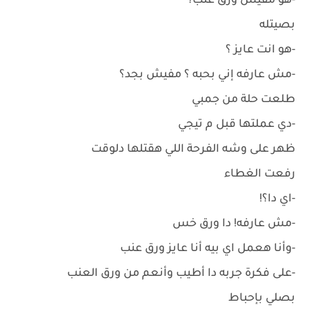
-هو مفيش ورق عنب؟
بصيتله
-هو انت عايز ؟
-مش عارفه إني بحبه ؟ مفيش بجد؟
طلعت حلة من جمبي
-دي عملتها قبل م تيجي
ظهر على وشه الفرحة اللي هقتلها دلوقت
رفعت الغطاء
-اي دا؟!
-مش عارفه! دا ورق خس
-وأنا هعمل اي بيه أنا عايز ورق عنب
-على فكرة جربه دا أطيب وأنعم من ورق العنب
بصلي بإحباط