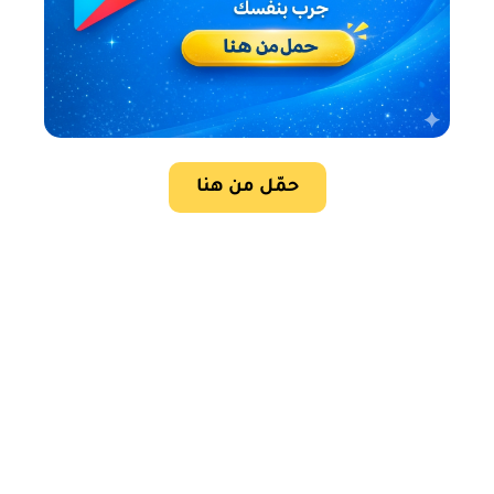
حمّل من هنا