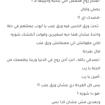
-تفتكر روح هتعمل اللي بتحبه وحبيبها لأ ؟
بصلي وقال
-قصدك اي ؟!
-تحت ورق الخس فيه ورق عنب يا أيوب عملتهم في حلة
واحدة عشان هما حبه صغيرين وقولت أنكشك شويه
لكني مقولتش إني معملتش ورق عنب
قال بفرحة
-تصدقي بالله ، انتِ أحن روح في الدنيا وربنا يطعمك من
الجنة يا رب
-آمين يا رب
بس كل الفرحة دي عشان ورق عنب ؟!
-هو دا شويه ؟
وبعدين مش عشان كدا بس