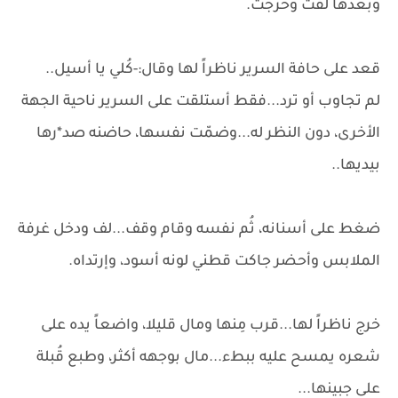
وبعدها لفت وخرجت.
قعد على حافة السرير ناظراً لها وقال:-كُلي يا أسيل..
لم تجاوب أو ترد...فقط أستلقت على السرير ناحية الجهة
الأخرى، دون النظر له...وضمّت نفسها، حاضنه صد*رها
بيديها..
ضغط على أسنانه، ثُم نفسه وقام وقف...لف ودخل غرفة
الملابس وأحضر جاكت قطني لونه أسود، وإرتداه.
خرج ناظراً لها...قرب مِنها ومال قليلا، واضعاً يده على
شعره يمسح عليه ببطء...مال بوجهه أكثر، وطبع قُبلة
على جبينها...