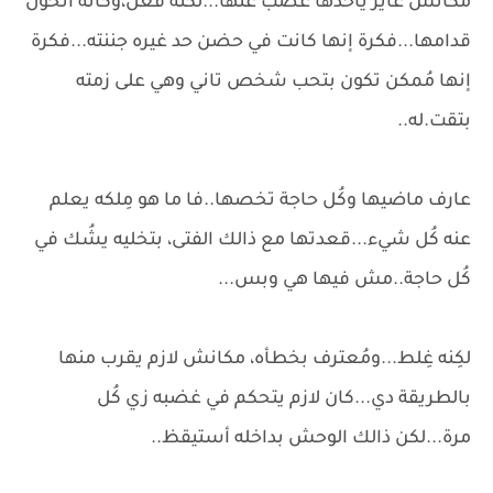
مكانش عايز ياخدها غصب عنها...لكنه فَعل،وكأنه أتحول
قدامها...فكرة إنها كانت في حضن حد غيره جننته...فكرة
إنها مُمكن تكون بتحب شخص تاني وهي على زمته
بتقت.له..
عارف ماضيها وكُل حاجة تخصها..فا ما هو مِلكه يعلم
عنه كُل شيء...قعدتها مع ذالك الفتى، بتخليه يشُك في
كُل حاجة..مش فيها هي وبس...
لكِنه غِلط...ومُعترف بخطأه، مكانش لازم يقرب منها
بالطريقة دي...كان لازم يتحكم في غضبه زي كُل
مرة...لكن ذالك الوحش بداخله أستيقظ..