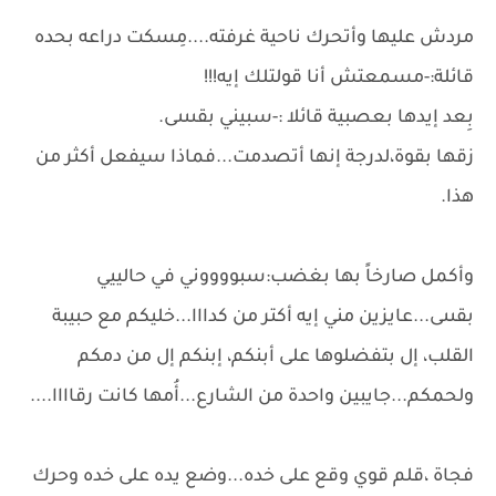
مردش عليها وأتحرك ناحية غرفته....مِسكت دراعه بحده
قائلة:-مسمعتش أنا قولتلك إيه!!!
بِعد إيدها بعصبية قائلا :-سبيني بقىىىى.
زقها بقوة،لدرجة إنها أتصدمت...فماذا سيفعل أكثر من
هذا.
وأكمل صارخاً بها بغضب:سبووووني في حالييي
بقىىى...عايزين مني إيه أكتر من كدااا...خليكم مع حبيبة
القلب، إل بتفضلوها على أبنكم، إبنكم إل من دمكم
ولحمكم...جايبين واحدة من الشارع...أُمها كانت رقاااا....
فجاة ،قلم قوي وقع على خده...وضع يده على خده وحرك