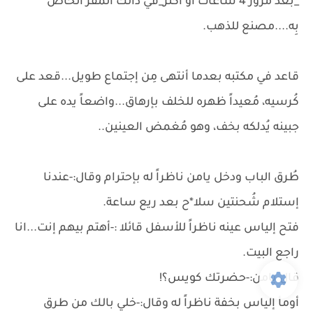
_بعد مرور 4 ساعات أو أكثر_في ذالك المقر الخاص
بِه....مصنع للذهب.
قاعد في مكتبه بعدما أنتهى مِن إجتماع طويل...قعد على
كُرسيه، مُعيداً ظهره للخلف بإرهاق...واضعاً يده على
جبينه يُدلكه بخف، وهو مُغمض العينين..
طُرق الباب ودخل يامن ناظراً له بإحترام وقال:-عندنا
إستلام شُحنتين سلا*ح بعد ريع ساعة.
فتح إلياس عينه ناظراً للأسفل قائلا :-أهتم بيهم إنت...انا
راجع البيت.
قال يامن:-حضرتك كويس؟!
أومأ إلياس بخفة ناظراً له وقال:-خلي بالك من طرق