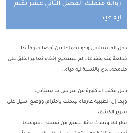
رواية متملك الفصل الثاني عشر بقلم
ايه عيد
دخل المستشفي وهو يحملها بين أحضانه، وكأنها
قطعة مِنه يفقدها...لم يستطيع إخفاء تعابير القلق على
ملامحه...دي بالنسبة ليه حياه..
دخل مكتب الدكتورة من غير حتى ما يستأذن..
وبِما إن الطبيبة عارفاه سِكتت بإحترام، ووضع أسيل على
سرير الكشف.
نظر لها وتحدث قائلا بضيق مِن نفسه:-..شوفيها