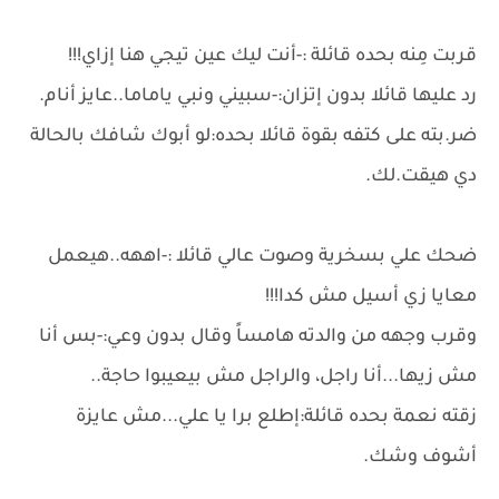
قربت مِنه بحده قائلة :-أنت ليك عين تيجي هنا إزاي!!!
رد عليها قائلا بدون إتزان:-سبيني ونبي ياماما..عايز أنام.
ضر.بته على كتفه بقوة قائلا بحده:لو أبوك شافك بالحالة
دي هيقت.لك.
ضحك علي بسخرية وصوت عالي قائلا :-اههه..هيعمل
معايا زي أسيل مش كدا!!!
وقرب وجهه من والدته هامساً وقال بدون وعي:-بس أنا
مش زيها...أنا راجل، والراجل مش بيعيبوا حاجة..
زقته نعمة بحده قائلة:إطلع برا يا علي...مش عايزة
أشوف وشك.