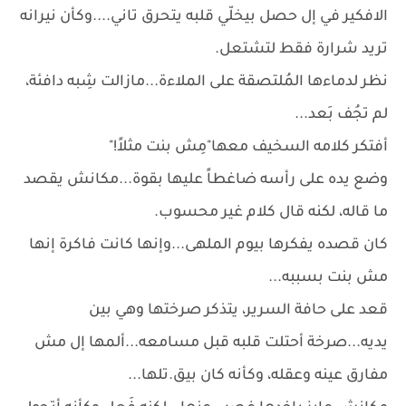
الافكير في إل حصل بيخلّي قلبه يتحرق تاني....وكأن نيرانه
تريد شرارة فقط لتشتعل.
نظر لدماءها المُلتصقة على الملاءة...مازالت شِبه دافئة،
لم تجُف بَعد...
أفتكر كلامه السخيف معها"مِش بنت مثلاً!"
وضع يده على رأسه ضاغطاً عليها بقوة...مكانش يقصد
ما قاله، لكنه قال كلام غير محسوب.
كان قصده يفكرها بيوم الملهى...وإنها كانت فاكرة إنها
مش بنت بسببه...
قعد على حافة السرير، يتذكر صرختها وهي بين
يديه...صرخة أحتلت قلبه قبل مسامعه...ألمها إل مش
مفارق عينه وعقله، وكأنه كان بيق.تلها...