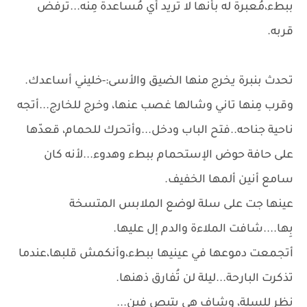
ببطء،مُعبرة له بأنها لا تُريد أي مُساعدة مِنه...ترفض
قربه.
تحدث بنبرة يخرج منها الضيق والأسى:-خليني أساعدك.
وقرب مِنها تاني وشالها غصب عنها، وخرج للخارج...أتجه
ناحية جناحه..فتح الباب ودخل...وأتحرك للحمام، قعدّها
على حافة حوض الإستحمام ببطء وهدوء...لأنه كان
سامع أنين ألمها الخفيف.
عينها جت على سلة لوضع الملابس المتسخة
بِها....شافت الملاءة والدم إل عليها.
أتجمعت دموعها في عينيها ببطء،وأنكمش قلبها،عندما
تذكرت البارحة...ليلة لن تُفارق ذهنها.
نظر للسلة، وشاف هي بتبص فين...