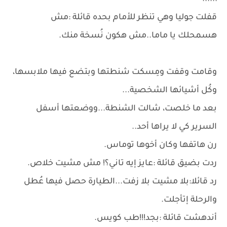
قفلت جوليا وهي تنظر للأمام بحده قائلة :مش
هسمحلك يا ماما..مش هكون نُسخة منك.
وقامت وقفت ومِسكت شنطتها وبتضع فيها ملابسها،
وكُل أشيائها الشخصية...
بعد ما خلصت، شالت الشنطة...ووضعتها أسفل
السرير كي لا يراها أحد..
رن هاتفها وكان أخوها توماس.
ردت بضيق قائلة :عايز إيه تاني؟! مش مشيت خلاص.
رد قائلا:بلا مشيت بلا زفت...الطيارة حصل فيها عُطل
والرحلة إتأجلت.
أندهشت قائلة :بجد!!!طب كويس.