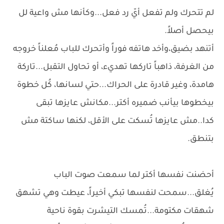
لم تتحرك ولم تفعل أيّ رد فعل...وكأنها مش واعية لل
بيحصل أصلاً.
أتنهد بضيق،وأخد هاتفه فوراً وأتحرك للباب مُعلناً خروجه
من الغرفة، ذاهباً تاركها تهديء، أو تحاول التقبل...تاركة
هامدة، وغير قادرة على الحراك...حتي لسانها، كُل خطوة
بيخطوها بيأنب ضميره أكتر...مكانش عايزها تبقى
كدا..مش عايزها تُسكت على الأقل، لكنها ساكتة مش
بتنطق.
أحضنت نفسها أكتر لما سمعت صوت الباب
يُغلق...سمحت لنفسها تبكي أخيراً، عيطت وهي تشهق
شهقات مكتومة...تُمسك التيشرت بقوة ناحية