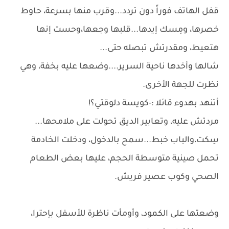
قفل الهاتف فوراً دون تردد...وقرب منها بسرعة، حاوط
خصرها، ومِسك إيدها...قلبها وجعها،وحست إنها
هتعيط، ومقدرتش تبصله حتى...
شالها وأخدها ناحية السرير....وضعها عليه بخفة، وهي
نظرت للجهة الأخرى.
أتنهد بهدوء قائلا :-كويسة دلوقتي؟!
مردتش عليه، وتعابير الديق تحولت على ملامحها...
سِكت،والباب خبط...سمح بالدخول، ودخلت الخادمة
تحمل صينية متوسطة الحجم، عليها بعض الطعام
الصحي وكوب عصير فريش.
وضعتها على الكمود، وأومأت ناظرة للأسفل بإحترا،