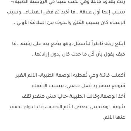
ردت بهدوء قائلة وهي تكتب شيئا في الروشتة الطبية :-
بسبب إنها أول علاقة...فا أكيد تم فض الغشاء...وسبب
الإغماء كان بسبب القلق والخوف من العلاقة الأولي...
أبتلع ريقه ناظراً للأسفل، وهو يضع يده على رقبته...فا
كيف يقول بأن كُل ما حدث كان بدون إرادتها..
أكملت قائلة وهي تُعطيه الوصفة الطبية:- الألم الغير
مُتوقع بيحفز رد فعل عصبي، بيسبب الإغماء.
أخذ الوصفة،وقالت الطبيبة:-حاليا مش هتقدر تقف
شوية...وهتحس ببعض الألم الخفيف، فا دا دواء يخفف
عنها الألم.