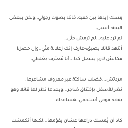
مِسك إيدها بين كفيه، قائلا بصوت رجولي..ولكن ببعض
البحة:-أسيل.
لم ترد عليه...لم ترمش حتّى..
أتنهد قائلا بضيق:-عارف إنك زعلانة منّي..وإل حصل!
مكانش لازم يحصل كدا...أنا مُعترف بغلطي.
مردتش...فضلت ساكتة،غير معروف مشاعرها.
نظر للأسفل بإختناق ضاجر...وبعدها نظر لها قائلا وهو
يقف:-قومي أستحمي..هساعدك.
كاد أن يُمسك دراعها عشان يقوّمها...لكنها أنكمشت