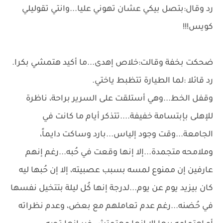
رد وقال:بتصل بيكي عشان تهوني عليا...وانتي تقوليلي
كويس!!!
ضحكت بخفة وقالت:خلاص إهدى...ما أكيد هتمشي بكرا.
رد قائلا :لما الطيارة تتظبط ياختي.
وقفل الخط...وهي أستلقت على السرير براحة، ناظرة
للإهلى بإبتسامة خفيفة....تتذكر أيام ما كانت في
الجامعة...وقت وجود إلياس...بارد وساكت دايماً،
وملامحه متجمدة...إلا إنها وقعت في حُبه...رغم إنهم
عارفين إن ممنوع لمسه بسبب عصبيته، إلا إن حُبها ليه
كان بيزيد يوم عن يوم...لدرجة إنها كُل ليلة بتتخيل نفسها
في حُضنه...رغم عدم تعاملهم مع بعض، وعدم نظراته