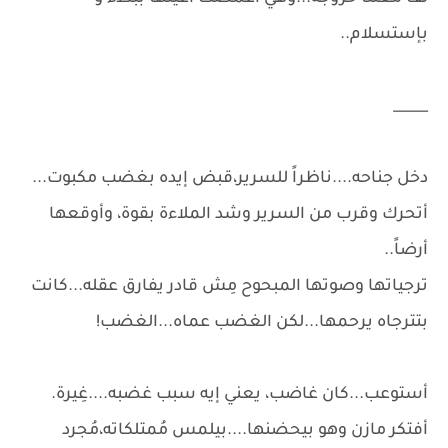
بإستسلام..
_____
دخل جناحه....ناظراً للسرير،قبض إيده بغضب مكبوت...
أتحرك وقرب من السرير وشد الملاءة بقوة، وأوقعها
أرضاً..
ترجياتها وصوتها المبحوح مِش قادر يفارق عقله...كانت
بتترجاه يرحمها...لكن الغضب عماه...الغضب!
أستوعب...كان غاضب، يعني إيه سبب غضبه....غِيرة.
أفتكر مازن وهو بيحضنها....بيلمس مُمتلكاته،مُجرد