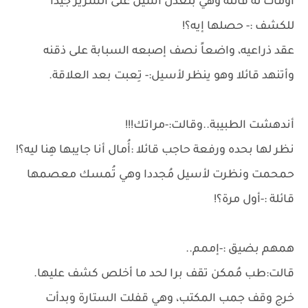
أومأت له قائلة وهي بتعدّل أسيل على السرير جيداً
للكشف :- حصلها إيه؟!
عقد ذراعيه، واضعاً نصف إصبعه السبابة على ذقنه
وأتنهد قائلا وهو ينظر لأسيل:- تِعبت بعد العلاقة.
أندهشت الطبيبة..وقالت:-مراتك!!!
نظر لها بحده ورفعة حاجب قائلا :أُمال أنا جايبها هِنا ليه؟!
حمحمت ونظرت لأسيل مُجددا وهي تُمسك معصمها
قائلة :-أول مرة؟!
همهم بضيق :-إممم..
قالت:طب مُمكن تقف برا لحد ما أخلص كشف عليها.
خرج وقف جمب المكتب، وهي قفلت الستارة وبدأت