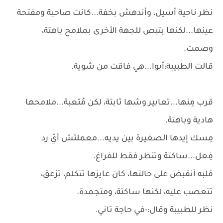
نظر ناحية أسيل، وأندهش بخفة...كانت صاحية ومفتحة
عينها...لكنها بتبص للجهة الأخرى بملامح باهتة،
وصمت.
قالت الطبيبة:أيوا...هي فاقت من شوية.
قرب مِنها...تعابير وشها ثابتة، لكن مُتعبة...ملامحها
هادية وباهتة.
مِسك إيدها الصغيرة بين يديه...معملتش أيّ رد
فِعل...ساكتة وتنظر فقط للفراغ.
قلبه أنقبض على حالتها، كان عايزها تتكلم، تزعق،
تتعصب عليه، لكنها ساكتة، ومتجمدة.
نظر للطبيبة وقال:-في حاجة تاني.