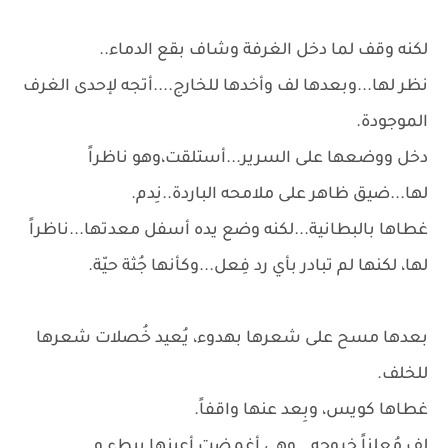
لكنه وقف لما دخل الغرفة وشاف بقع الدماء..
نظر لها...وبعدها لف وأخدها للخارج....أتجه لإحدى الغرف
الموجودة.
دخل ووضعها على السرير...أستلقت،وهو ناظراً
لها...ضيق ظاهر على ملامحه الباردة..نِدم.
غطاها بالبطانية...لكنه وضع يده أسفل معدتها...ناظراً
لها، لكنها لم تبادر بأي رد فِعل...وكأنها جُثة حيّة.
بعدها مسح على شعرها بهدوء، يُعيد خُصلات شعرها
للخلف.
غطاها كويس، وبِعد عنها واقفاً.
لف مُعلناً خروجه...وهي أغمضت أعينها ببطء و