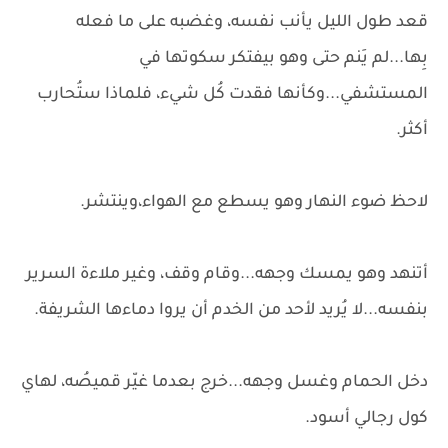
قعد طول الليل يأنب نفسه، وغضبه على ما فعله
بِها...لم يَنم حتى وهو بيفتكر سكوتها في
المستشفي...وكأنها فقدت كُل شيء، فلماذا ستُحارب
أكثر.
لاحظ ضوء النهار وهو يسطع مع الهواء،وينتشر.
أتنهد وهو يمسك وجهه...وقام وقف، وغير ملاءة السرير
بنفسه...لا يُريد لأحد من الخدم أن يروا دماءها الشريفة.
دخل الحمام وغسل وجهه...خرج بعدما غيّر قميصُه، لهاي
كول رجالي أسود.