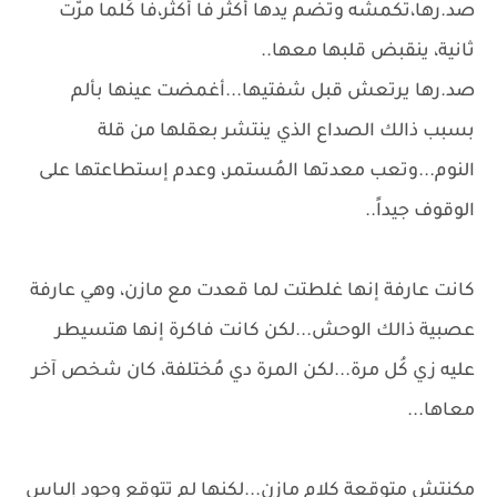
صد.رها،تُكمشه وتضم يدها أكثر فا أكثر،فا كُلما مرّت
ثانية، ينقبض قلبها معها..
صد.رها يرتعش قبل شفتيها...أغمضت عينها بألم
بسبب ذالك الصداع الذي ينتشر بعقلها من قلة
النوم...وتعب معدتها المُستمر، وعدم إستطاعتها على
الوقوف جيداً..
كانت عارفة إنها غلطتت لما قعدت مع مازن، وهي عارفة
عصبية ذالك الوحش...لكن كانت فاكرة إنها هتسيطر
عليه زي كُل مرة...لكن المرة دي مُختلفة، كان شخص آخر
معاها...
مكنتش متوقعة كلام مازن...لكنها لم تتوقع وجود إلياس