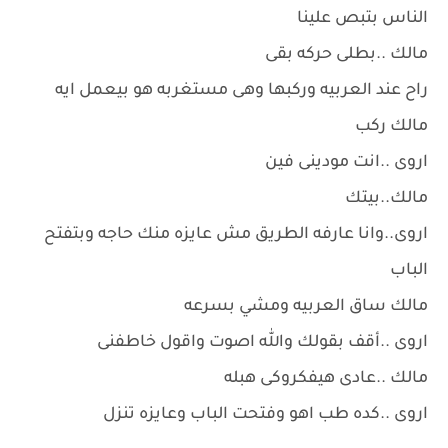
الناس بتبص علينا
مالك ..بطلى حركه بقى
راح عند العربيه وركبها وهى مستغربه هو بيعمل ايه
مالك ركب
اروى ..انت مودينى فين
مالك..بيتك
اروى..وانا عارفه الطريق مش عايزه منك حاجه وبتفتح
الباب
مالك ساق العربيه ومشي بسرعه
اروى ..أقف بقولك والله اصوت واقول خاطفنى
مالك ..عادى هيفكروكى هبله
اروى ..كده طب اهو وفتحت الباب وعايزه تنزل