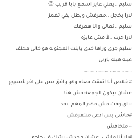
سليم ..يعني عايز اسمع بابا قريب 😉
لارا بخجل ..معرفش وبطل بقي تغمز
سليم ..تعالى وانا هعرفك
لارا جرت ..لأ مش عايزه
سليم جرى وراها خدى يابنت المجنونه هو خالى مخلف
عيله هبله ياربى
…….. …….. ………. ………
# خلاص أنا اتفقت معاه وهو وافق بس على اخر لأسبوع
عشان بيكون الجمعه مش هنا
~ اى وقت مش مهم المهم تنفذ
#ماشى بس ادعى منتعرفش
~ متخافش
#يلا أنا ماشي. عشان محدش يشك في حاجه