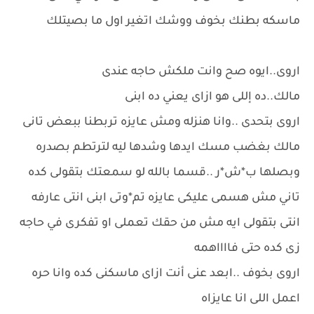
ماسكه بطنك بخوف ووشك اتغير اول ما بصيتلك
اروى..ايوه صح وانت ملكش حاجه عندى
مالك..ده إللى هو ازاى يعني ده ابنى
اروى بتحدى ..وانا هنزله ومش عايزه تربطنا ببعض تانى
مالك بغضب مسك ايدها وشدها ليه لترتطم بصدره
وبصلها ب*ش*ر ..قسما بالله لو سمعتك بتقولى كده
تاني مش هسمى عليكى عايزه تم*وتى ابنى انتى عارفه
انتى بتقولى ايه مش من حقك تعملى او تفكرى في حاجه
زى كده حتى فااااهمه
اروى بخوف ..ابعد عنى أنت ازاى ماسكنى كده وانا حره
اعمل اللى انا عايزاه