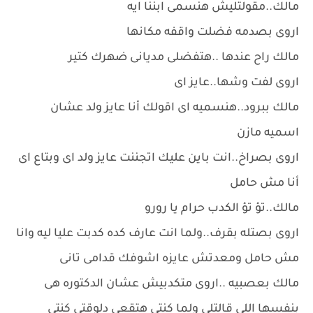
مالك..مقولتليش هنسمى ابننا ايه
اروى بصدمه فضلت واقفه مكانها
مالك راح عندها ..هتفضلى مديانى ضهرك كتير
اروى لفت وشها..عايز اى
مالك ببرود..هنسميه اى اقولك أنا عايز ولد عشان
اسميه مازن
اروى بصراخ..انت باين عليك اتجننت عايز ولد اى وبتاع اى
أنا مش حامل
مالك..تؤ تؤ الكدب حرام يا رورو
اروى بصتله بقرف..ولما انت عارف كده كدبت عليا ليه وانا
مش حامل ومعدتش عايزه اشوفك قدامى تانى
مالك بعصبيه ..اروى متكدبيش عشان الدكتوره هى
بنفسها اللى قالتلى ولما كنتى هتقعى دلوقتي كنتى