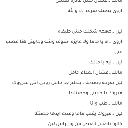
مالك ..عشان مش قادره تمشى
اروى بصتله بقرف ..لا والله
لين ..هههه شكلك مش طيقاه
اروى ..آه يا ماما ولا عايزه اشوف وشه وجايبنى هنا غصب
عنى
لين ..ليه يا مالك
مالك..عشان المدام حامل
لين بفرحه وصدمه ..بتكلم جد حامل روحى انتى مبرووك
مبروك يا حبيبتى وحضنتها
مالك ..طب وانا
لين ..مبروك يقلب ماما ومدت ايدها حضنته
كانوا باصين لبعض من ورا راس لين