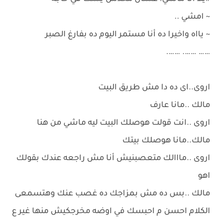
~ امشي ..
~ يااه واخيرا ده أنا مستمر اليوم ده بفارغ الصبر
…… ……. …….
اروى..اى ده دا مش طريق البيت
مالك ..مانا عارف
اروى ..انت قولت هوصلك البيت ليه ماشي من هنا
مالك..مانا هوصلك بيتك
اروى ..مااالك متعصبنيش أنا مش راجعه عندك بقولك
اهو
مالك ..بس ده مش بمزاجك ده غصب عنك وهتسمعى
الكلام احسن م احبسك في اوضه مخرجكيش منها غير ع