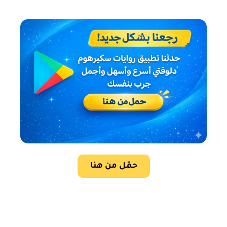
حمّل من هنا