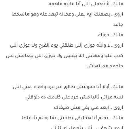
مالك..لأ تعملى اللى أنا عايزه فاهمه
اروى..بصفتك ايه يعنى وعماله تبعد عنه وهو ماسكها
جامد
مالك..جوزك
اروى..لا والله جوزى إللى طلقني يوم الفرح ولا جوزى اللى
كدب عليا وفهمنى انه بيحبنى ولا جوزى اللى بيعاقبنى على
حاجه معملتهاش
مالك..أولا أنا مقولتش طالق غير مره واحده يعني انتى
لسه مراتى ثانيا مش هرد على كلامك ده دلوقتي
اروى ..ابعد عني بقي مش طيقاك
مالك ..تمام أنا هخليكى تطقينى بقا وقام شايلها
اروى شهقت ..أنت بتعمل اى نزلنى