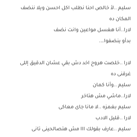
سليم ..لأ خالص احنا نطلب اكل احسن ويلا ننضف
المكان ده
لارا..أنا هغسل مواعين وانت نضف
بدأو ينضفوا….
لارا ..خلصت هروح اخد دش بقي عشان الدقيق إللى
غرقنى ده
سليم ..وأنا كمان
لارا..ماشي مش هتاخر
سليم بغمزه ..لا مانا جاى معاكى
لارا ..قليل الادب
سليم ..عارف بقولك ااا مش هتصالحينى تانى