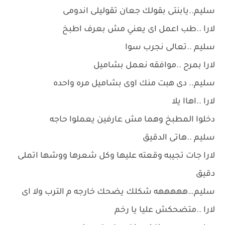
سليم..يابنتى بقولك جعان تقوليلى اندومى
لارا ..طب اعمل اى يعني مش بعرف اطبخ
سليم ..تعالى نجرب سوا
لارا بمرح ..موافقه نعمل بشاميل
سليم.. دى هبت منك اوى بشاميل مره واحده
لارا ..اهاا يلا
دخلوا المطبخ وهما مش عارفين يعملوا حاجه
سليم ..هاتى الدقيق
لارا جات تجيبه وقعته عليها وكل شعرها ووشها اتملى
دقيق
سليم…هههههه شكلك يضحك خارجه م الترب ولا اى
لارا ..متضحكش عليا يا رخم