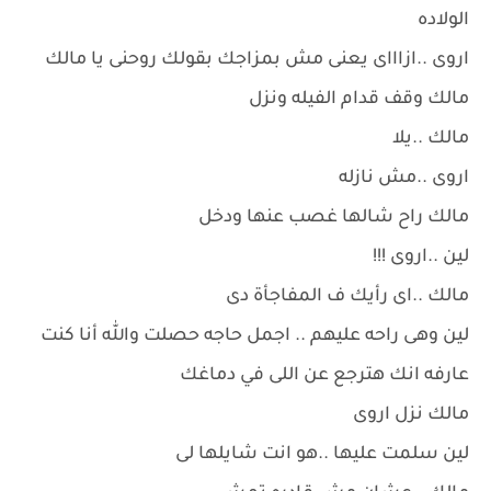
الولاده
اروى ..ازاااى يعنى مش بمزاجك بقولك روحنى يا مالك
مالك وقف قدام الفيله ونزل
مالك ..يلا
اروى ..مش نازله
مالك راح شالها غصب عنها ودخل
لين ..اروى !!!
مالك ..اى رأيك ف المفاجأة دى
لين وهى راحه عليهم .. اجمل حاجه حصلت والله أنا كنت
عارفه انك هترجع عن اللى في دماغك
مالك نزل اروى
لين سلمت عليها ..هو انت شايلها لى