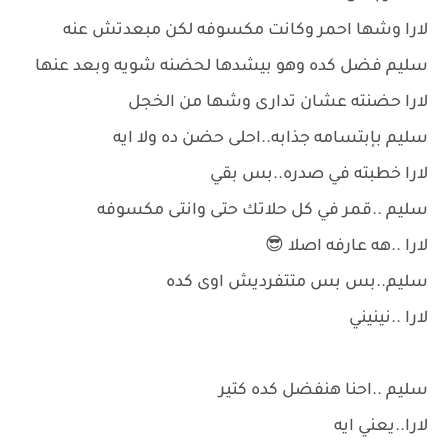
لارا وشها احمر وكانت مكسوفه لكن مبعدتش عنه
سليم فضل كده وهو بيشدها لحضنه شويه وبعد عنها
لارا حضنته عشان تدارى وشها من الخجل
سليم بإبتسامه جذابه..احلى حضن ده ولا ايه
لارا خطبته في صدره..بس بقي
سليم ..قمر في كل حلاتك حتى وانتى مكسوفه
لارا ..هه عارفه اصلا 😎
سليم..بس بس متتفرديش اوى كده
لارا ..نينيني
سليم ..احنا هنفضل كده كتير
لارا..يعني ايه