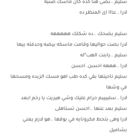
سليم ..بصى هنا كده كان ماسك صنيه
لارا ..عااا اى المنظر ده
سليم بضحك ..ده شكلك هههههه
لارا بصت حواليها وقامت ماسكه بيضه وحدفته بيها
سليم ..يابنت الهب*له
لارا ..هههه احسن. احسن
سليم ناحيتها بقي كده طب اهو مسك الزبده ومسحها
في وشها
لارا ..سلييييم حرام عليك وشي هيزيت يا رخم ابعد
سليم بعد عنها ..احسن تستاهلى
لارا وهى بتحط مكرونايه في بوقها ..هو لازم يعني
بشاميل