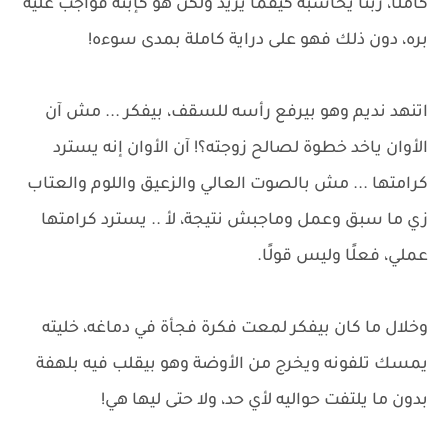
كاملًا، ربنا يحاسبه كيفما يريد ولكن هو كإبنه فواجب عليه
بره، دون ذلك فهو على دراية كاملة بمدى سوءه!
اتنهد نديم وهو بيرفع رأسه للسقف، بيفكر ... مش آن
الأوان ياخد خطوة لصالح زوجته؟! آن الأوان إنه يسترد
كرامتها ... مش بالصوت العالي والزعيق واللوم والعتاب
زي ما سبق وعمل وماجبش نتيجة، لأ .. يسترد كرامتها
عملي، فعلًا وليس قولًا.
وخلال ما كان بيفكر لمعت فكرة فجأة في دماغه، خليته
يمسك تلفونه ويخرج من الأوضة وهو بيقلب فيه بلهفة
بدون ما يلتفت حواليه لأي حد، ولا حتى ليها هي!