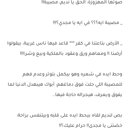
صوتها المهزوزة: الحق يا نديم، مصيبة!!
_ مصيبة ايه؟؟؟ في ايه يا مجدي؟!!!
_ الأرض بتاعتنا في كفر *** قاعد فيها ناس غريبة، بيقولوا
أرضنا.!! ومعاهم ورق وعقود بالملكية وبيع وشرا!!!
وحط ايده في شعره وهو بيكمل بتوتر وعدم فهم
للمصيبة اللي حلت فوق دماغهم: أبوك هيبهدل الدنيا لما
يفوق ويعرف، هيجراله حاجة فيها..
بص لنديم لقاه بيحط ايده على قلبه وبيتنفس براحة:
خضتني يا مجدي!! حرام عليك؟!!