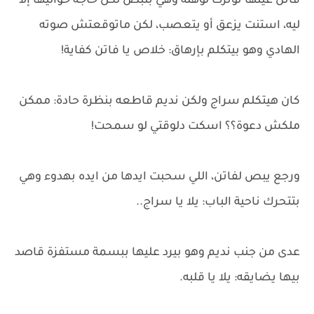
فاتن عينها توترت لوهلة وهي بتبص لكل حاجة حواليها إلا
ليه، استنت يزعق أو يتعصب، لكن ماتوقعتش صوته
الهادي وهو بيتكلم بإرهاق: خلاص يا فاتن كفاية!
كان هيتكلم سراج ولكن نديم قاطعه بنظرة حادة: ممكن
ملكش دعوة؟؟ اسكت دلوقتي لو سمحت!
ورجع يبص لفاتن، اللي سحبت ايدها من ايده بهدوء وهي
بتتحرك ناحية الباب: يلا يا سراج..
عدى من جنب نديم وهو بيرد عليها ببسمة مستفزة قاصد
بيها يضايقه: يلا يا قلبه.