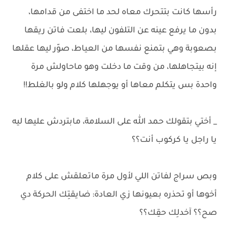
رأسها كانت بتتحرك معاه لحد ما اختفى من قدامها،
بدون ما يرفع عينه عن التلفون ليها، بلعت فاتن ريقها
بصعوبة وهي بتمنع نفسها من العياط، صوّر ليها عقلها
إنه بيتجاهلها، من وقت ما دخلت وهو ماحاولش مرة
واحدة بس يتكلم معاها أو يوجهلها كلام ولو بالغلط!!
_ أختي بتقولك حمد الله على السلامة، مابتردش عليها ليه
يا راجل يا كركوب أنت؟؟
وبص سراج لفاتن اللي لأول مرة ماتعلقش على كلام
أخوها أو تحذره بعيونها زي العادة: ضايقتِك الحركة دي
صح؟؟ آخدلِك حقِك؟؟