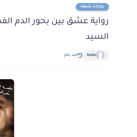
روايات شيقه
السيد
GeGe
منذ عام