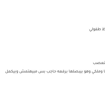
ظ طفولي
بتتعصب
 انا وملكي وهو بيبصلها برفعه حاجب بس مبيهتمش وبيكمل