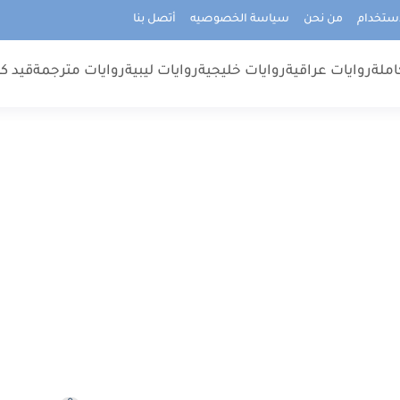
استخدام
من نحن
سياسة الخصوصيه
أتصل بنا
املة
روايات عراقية
روايات خليجية
روايات ليبية
روايات مترجمة
قيد كت