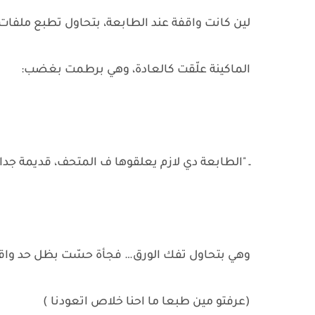
لين كانت واقفة عند الطابعة، بتحاول تطبع ملفات 
الماكينة علّقت كالعادة، وهي برطمت بغضب:
ـ "الطابعة دي لازم يعلقوها ف المتحف، قديمة جدا
وهي بتحاول تفك الورق… فجأة حسّت بظل حد واقف
(عرفتو مين طبعا ما احنا خلاص اتعودنا )