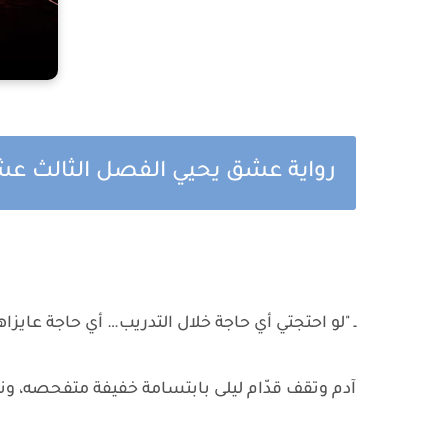
رواية عشق يحيي الفصل الثالث عش
ـ "لو احتجتي أي حاجة خلال التدريب… أي حاجة عايزا
آدم وتقف قدّام ليلى بابتسامة خفيفة متفحصه، ونب