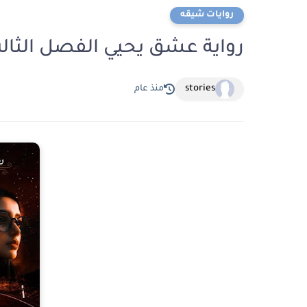
روايات شيقه
رواية عشق يحيي الفصل الثالث عشر 13 بقل
stories
منذ عام