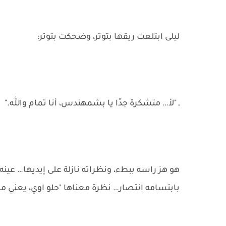
ليلى ابتلعت ريقها بتوتر، وضحكت بتوتر:
ـ "لأ… متشكرة جدًا يا بشمهندس، أنا تمام والله."
هو هز راسه ببطء، ونظراته نازلة على إيديها… عينه ع
بابتسامه انتصار… نظرة معناها "حلو اوي، يعني 