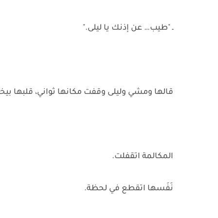
ـ "طيب… عن إذنك يا ليلى."
قالها ومشي وليلى وقفت مكانها ثواني، قلبها بي
المكالمة اتقفلت.
نَفَسها اتقطع في لحظة.