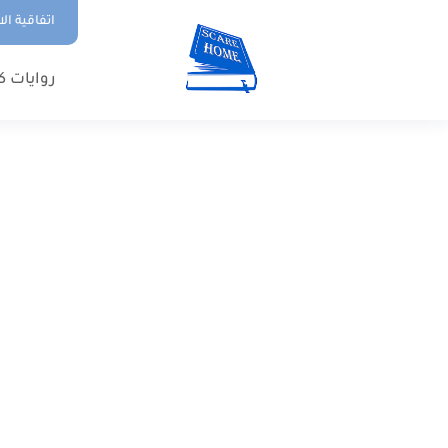
اتفاقية ال
روايات ك