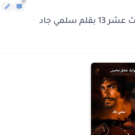
0
م سلمي جاد