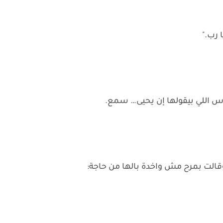
 رب."
س اللي بيقولها إن يحيى… سمع.
لت بمرح مش واخدة بالها من حاجة: