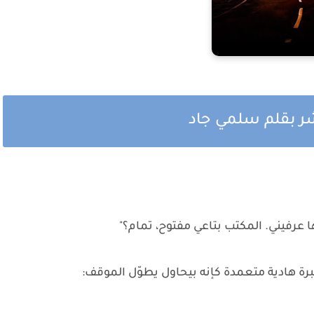
ر بقلم سلمي جاد
ها عرفيني. المكتب بتاعي مفتوح، تمام؟"
رة هادية متعمدة كإنه بيحاول يطوّل الموقف: