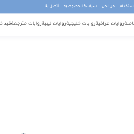
استخدام
من نحن
سياسة الخصوصيه
أتصل بنا
املة
روايات عراقية
روايات خليجية
روايات ليبية
روايات مترجمة
قيد كت