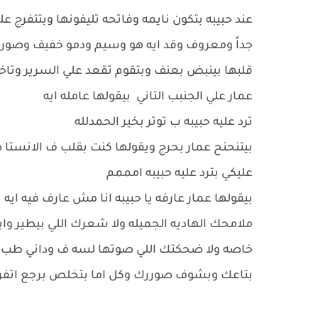
عند حبيبه بتكون نايمه وفاتحه تليفونها وبتتفرج ع
جداً ومعروف وقد ايه هو وسيم ودمو خفيف وصورو
قلبها بينبض بعنف وبتقوم تقعد علي السرير وتاخ
عمار علي الجنبب التاني بيقولها عامله ايه
ترد عليه حبيبه ب توتر بخير الحمدلله
بيتنحنح عمار بحرج ويقولها كنت بقلب ف الانستا
عليكي بترد عليه حبيبه امممم
بيقولها عمار عارفه يا حبيبه انا مش عارف فيه اي
ملامحك الهاديه الجميله ولا شعرك اللي بيطير وا
خاصه ولا ضحكتك اللي صوتها لسه ف وداني طب اق
بتاعك وبشوف صوررك وكل اما بتخلص برجع اتفرج