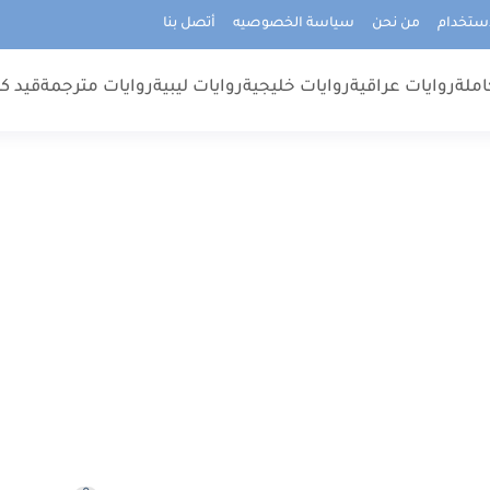
استخدام
من نحن
سياسة الخصوصيه
أتصل بنا
املة
روايات عراقية
روايات خليجية
روايات ليبية
روايات مترجمة
قيد كت