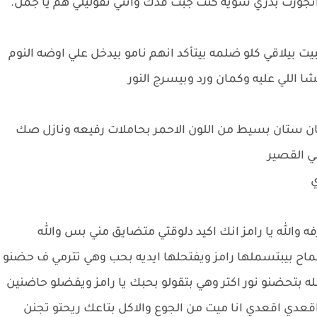
 اتجوزت بدري شويه كنت جبت قدك وانتي تقوليلي هم يا جمل.
بيت بيلاقي كلو ضلمه بيتأكد انهم نامو بيدخل علي اوضه النوم
شا اللي عليه وكمان ورد وبيسرج النور
ن ستان بسيط من اللون الاحمر بحاملات رفيعه ونازل صك
ي القصير
ي
ه والله يا رامز انك اكيد دلوقتي متضايق مني بس والله
ماح بيبتسملها رامز ويفتحلها ايديه بحب وهي تترمي ف حضنو
ه بتحضنو نور اكتر وهي بتقولو بحبك يا رامز ويفضلو حاضنين
اقعدي اقعدي انا ميت من الجوع والاكل بتاعك ريحتو تجنن