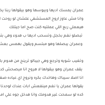
عمران يمسك اديها ويبوسها وهو بيقولها ربنا يخلي
وانا مش عاوز اروح المستشفي علشان لو روح
هيعملي ربع اللي عملتيه كنت صح اما جيتلك
تبصلو نغم بخجل وتسحب اديها ب هدوء وهي بتقول
وعمران يبصلها وهو مبتسم ويقول بهمس بعشق
وتغيب شويه وترجع وهي جيبالو ترينج من هدوم بابا
يقف عمران وهو بيقولها لا هروح انا ميصحش ك
انا اصلا سيباك وهاخدك بكره ونروح اي عياده صغ
يقولها عمران يا نغم مينفعش ابات عندك لوحدنا 
كده لو سمحت غير هدومك وانا هدخل جوه علي ام