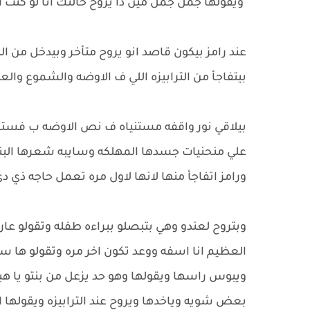
ويقولها جمل جمل مين دا يروح خالتك انا لو كنت
عند رامز بيكون قاصد انو يروح متأخر وبيدخل من ال
بيتفاجأ من الترابيزه اللي ف الاوضه والشموع والع
بيلاقي نور واقفه مستنياه ف نص الاوضه ب فستا
علي منحنيات جسدها المهلكه وسايبه شعرها البن
ورامز اتفاجأ منها لانها لاول مره تعمل حاجه ذي د
وبتروح لعندو وهي بتبصلو ببراءه طفله وتقولو عارف
العظيم انا اسفه ووعد تكون اخر مره وتقولو ها س
ويبوس راسها ويقولها وهو حد يزعل من بنتو يا هبل
بعض شويه وياخدها ويروح عند الترابيزه ويقولها 