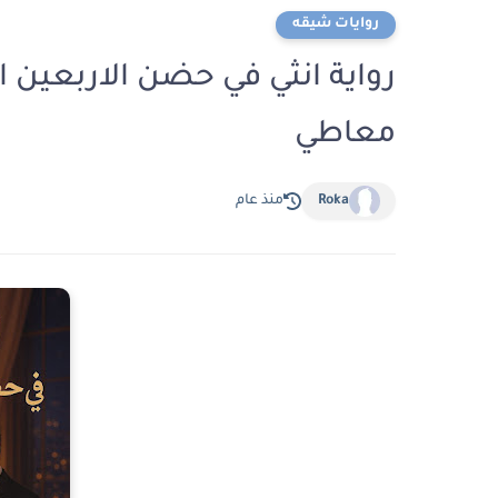
روايات شيقه
معاطي
Roka
منذ عام