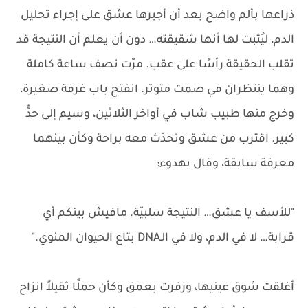
ذراعها بألم واضح بعد أن أجبرها عشق على إجراء تحليل
الدم، ليُثبت لها أنها شقيقته… دون أن يعلم أن النتيجة قد
تقلب الحقيقة رأسًا على عقب. مرّت نصف ساعة كاملة
وهما ينتظران في صمت متوتر. انفتح باب غرفة صغيرة،
وخرج منها طبيب شاب في أواخر الثلاثين، وسيم إلى حدٍّ
كبير. اقترب من عشق وتحدّث معه براحة وكأن بينهما
معرفة سابقة، وقال بهدوء:
"للأسف يا عشق… النتيجة سلبيّة. مافيش بينكم أي
قرابة… لا في الدم، ولا في الـDNA بتاع الحيوان المنوي."
أغلقت شوق عينيها، وزفرت بعمق وكأن حملًا ثقيلاً انزاح