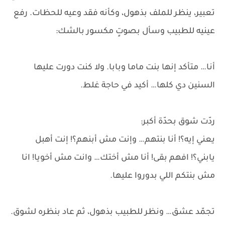
تعبير، ينظر للملف بذهول، وكأنه فقد وعيه للحظات. رفع
عينيه للطبيب وسأل بصوتٍ مكسور بالشك:
أنا… متأكد إنها بنت ماما وبابا. ولا كنت دورت عليها
السنين دي كلها… أكيد في حاجة غلط.
ردّت شوق بحدّة أكبر:
يعني إيه؟! أنا بنتهم… وإنت مش أبنهم؟! إنت أهبل
يابني؟! افهم بقى! أنا مش أختك… وانت مش أخويا! انا
مش بنتكم اللي بدوروا عليها.
تجمّد عشق… ونظر للطبيب بذهول، ثم عاد بنظره لشوق.