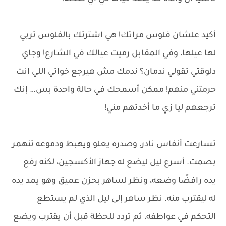
أكيد علشان فلوس مراتك! هي اشترتك بالفلوس تربي
لها عيلها، وفي المقابل رميت عيالك في الشارع! وجاي
دلوقتي تقولي ندمان؟ ندمك مش هيرجع خواتي اللي انت
حرمتني منهم! ممكن أسمحك في حالة واحدة بس… إنك
ترجعهم ليا زي ما أخدتهم مني!
تسارعت أنفاس نادر، وصدره يعلو ويهبط ودموعه تنهمر
بصمت. أسرع ليل ليضع له جهاز الأكسجين، لكنه رفع
يده رافضًا وضعه، ونظر لساهر بحزن عميق وهو يمد يده
له ليقترب منه. نظر ساهر إلى ليل الذي لم يستطع
التحكم في عواطفه، ثم تردد للحظة قبل أن يقترب ويضع