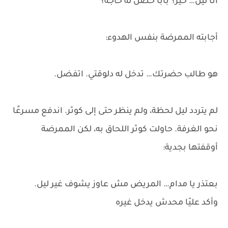
أنا ليل… خير؟ بابا حصل له حاجة؟
أجابته الممرضة بنفس الهدوء:
هو طالب حضرتك… تدخل له دلوقتي. اتفضل.
لم يتردد ليل لحظة، ولم ينظر حتى إلى كوثر. اندفع مسرعًا
نحو الغرفة. حاولت كوثر اللحاق به، لكن الممرضة
أوقفتها بجدية:
بعتذر يا مدام… المريض مش عاوز يشوف غير ليل.
وأكد عليّا محدش يدخل غيره