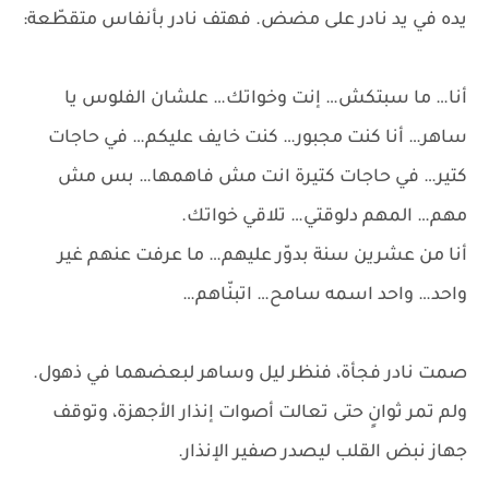
يده في يد نادر على مضض. فهتف نادر بأنفاس متقطّعة:
أنا… ما سبتكش… إنت وخواتك… علشان الفلوس يا
ساهر… أنا كنت مجبور… كنت خايف عليكم… في حاجات
كتير… في حاجات كتيرة انت مش فاهمها… بس مش
مهم… المهم دلوقتي… تلاقي خواتك.
أنا من عشرين سنة بدوّر عليهم… ما عرفت عنهم غير
واحد… واحد اسمه سامح… اتبنّاهم…
صمت نادر فجأة، فنظر ليل وساهر لبعضهما في ذهول.
ولم تمر ثوانٍ حتى تعالت أصوات إنذار الأجهزة، وتوقف
جهاز نبض القلب ليصدر صفير الإنذار.