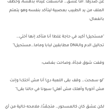
عن صدرها. أما عشق… فاتسعت عيناه بدهشة، وخطف
الملف من يد الطبيب بعصبية ليتأكد بنفسه وهو يتمتم
بانفعال:
"مستحيل! أكيد في حاجة غلط! أنا متأكد إنها أختي…
تحاليل الدم والـDNA مطابقين لبابا وماما…مستحيل!"
وقفت شوق فجأة، وصاحت بغضب:
"لو سمحت… وقف بقى اللعبة دي! أنا مش أختك! وإنت
مش أخويا! وأهلك مش أهلي! سبونا في حالنا بقى!"
لكن عشق كان كالمسحور… متجمّدًا، ملامحه خالية من أي