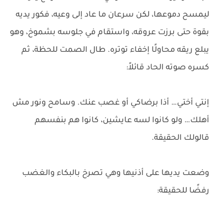
ليمسح دموعها، لكن سرعان ما عاد إلى وعيه، فكور يديه
بقوة حتى برزت عروقه، واستقام في جلوسه بشموخ، وهو
يبلع ريقه محاولًا إخفاء توتره. طال الصمت للحظة، ثم
كسره صوته الحاد قائلاً:
إنتي أختي… أذا برضاكي أو غصب عنك. وسامح ونور مش
أهلك… ولو كانوا لسه عايشين، كانوا هم بنفسهم
قالولك الحقيقة.
وضعت يديها على أذنيها وهي تصرخ بالبكاء والغضب
رفضًا للحقيقة: