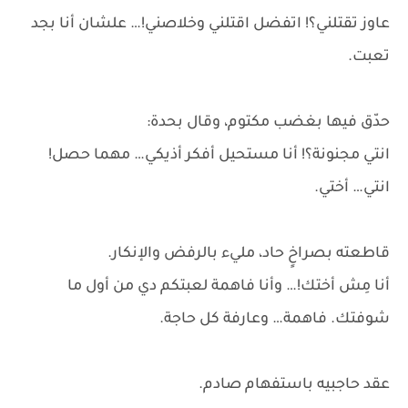
عاوز تقتلني؟! اتفضل اقتلني وخلاصني!… علشان أنا بجد
تعبت.
حدّق فيها بغضب مكتوم، وقال بحدة:
انتي مجنونة؟! أنا مستحيل أفكر أذيكي… مهما حصل!
انتي… أختي.
قاطعته بصراخٍ حاد، مليء بالرفض والإنكار.
أنا مِش أختك!… وأنا فاهمة لعبتكم دي من أول ما
شوفتك. فاهمة… وعارفة كل حاجة.
عقد حاجبيه باستفهام صادم.