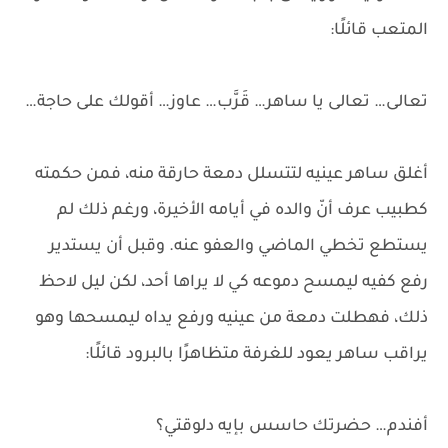
المتعب قائلًا:
تعالى… تعالى يا ساهر… قَرَّب… عاوز… أقولك على حاجة…
أغلق ساهر عينيه لتتسلل دمعة حارقة منه، فمن حكمته
كطبيب عرف أنّ والده في أيامه الأخيرة، ورغم ذلك لم
يستطع تخطي الماضي والعفو عنه. وقبل أن يستدير
رفع كفيه ليمسح دموعه كي لا يراها أحد، لكن ليل لاحظ
ذلك، فهطلت دمعة من عينيه ورفع يداه ليمسحها وهو
يراقب ساهر يعود للغرفة متظاهرًا بالبرود قائلًا:
أفندم… حضرتك حاسس بإيه دلوقتي؟