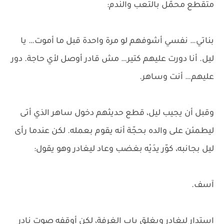
متقطع محمّل بالتعب والندم:
بناتي… نفسي أشوفهم لو مرة واحدة قبل ما أموت… يا
ليل. أنا دورت عليهم كتير… مش قادر أوصل لأي حاجة. دور
عليهم… أنت وساهر.
وقبل أن يجيب ليل، قطع حديثهم دخول ساهر الذي أتى
ليطمئن على والده بحجّة أنه يقوم بعمله. لكن عندما رأى
ليل بجانبه، كوّر يدَيْه بغضب وعاد ليغادر وهو يقول:
آسف.
استدار ليغادر ويغلق باب الغرفة، لكن أوقفه صوت نادر