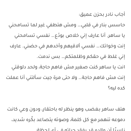
أجاب نادر بحزن عميق:
حاسس بنار في قلبي… ومش هتطفي غير لما تسامحني
يا ساهر. أنا عارف إني خلاص بودّع… نفسي تسامحني
إنت وخواتك… نفسي ألاقيهم وأخدهم في حضني. عارف
إني غلط في حقكم وظلمتكم… بس ندمت.
انت يا ساهر كنت صغير مش فاهم حاجة، ولحد دلوقتي
إنت مش فاهم حاجة… ولا حتى مرة جيت سألتني أنا عملت
كده ليه؟
هتف ساهر بغضب وهو ينظر له باحتقار، ودون وعي كانت
دموعه تنهمر مع كل كلمة، وصوته يتصاعد بكُره شديد،
ناسيًا أن والده قد يفقد حياته في أي لحظة: