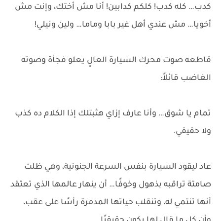
كدب… كله كدب! كلكم كدابين! أنا مش أختك، وإنت مش
أخويا… مش عندي أهل غير بابا وماما… ولين ونيلي!
قاطعه صوت محرك السيارة العالٍ يعلو فجأة وصوته
الغاضب قائلاً:
تمام يا شوق… وأنا عارف إزاي هثبتلك إذا الكلام ده كذب
ولا حقيقي.
عاد ليقود السيارة بنفس السرعة الجنونية، وهي ظلت
صامتة تراقبه بذهول وخوفًا… أن ينهار عالمها الذي تعتقد
أنها تنتمي له، وتنقلب حياتها المدمرة رأسًا على عقب،
وأن كل ما قال لها يكون حقيقيًا.