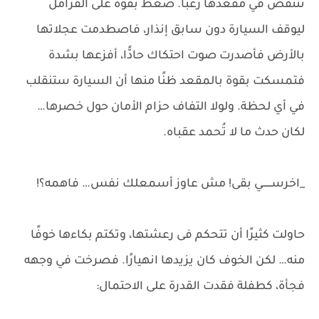
تنتفض في مقعدها رعبًا. ضغط بقوة على الفرامل
ليوقف السيارة دون سابق إنذار، فاصطدمت عجلاتها
بالأرض فأصدرت صوت احتكاك حادًّا، أفزعها بشدة
فتمسكت بقوة بالمقعد ظنًا منها أن السيارة ستنقلب
في أي لحظة. ولولا التفاف حزام الأمان حول خصرها…
لكان حدث ما لا تُحمد عقباه.
_اخرســــــي بقى! مش عاوز أسمعلك نفس… فاهمه؟!
حاولت كثيرًا أن تتحكم فى رعشتها، وتكتم بكاءها خوفًا
منه… لكن الخوف كان يزيدها انهيارًا. فصرخت في وجهه
فجأة، كطفلة فقدت القدرة على الاحتمال: