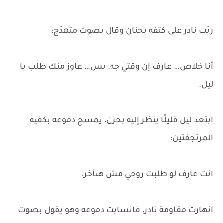
ربّت نادر على كتفه بحنان وقال بصوت متهدّج:
أنا خلاص… عارف إن وقتي جه. بس… عاوز منك طلب يا
ليل.
ابتعد ليل قليلًا ينظر إليه بحزن، يمسح دموعه بكفيه
المرتجفتين:
انت عارف لو طلبت روحي مش هتأخر.
انهارت مقاومة نادر، فانسابت دموعه وهو يقول بصوت