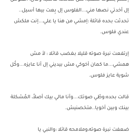
إل أخدتي نصها مني...الفلوس إل بِعت بيها أسيل..
تحدثت بحده قائلة :إمشي من هنا يا علي...إنت ملكش
عندي فلوس.
إرتفعت نبرة صوته قليلا بغضب قائلا : لأ مش
همشي...ما كمان أخوكي مش بيديني إل أنا عايزه...وكُل
شوية عايز فلوس.
قالت بحده:وطّي صوتك...وأنا مالي بيك أصلاً، المُشكلة
بينك وبين أخويا..متخصنيش.
ضعفت نبرة صوته،وملامحه قائلا :والنبي يا