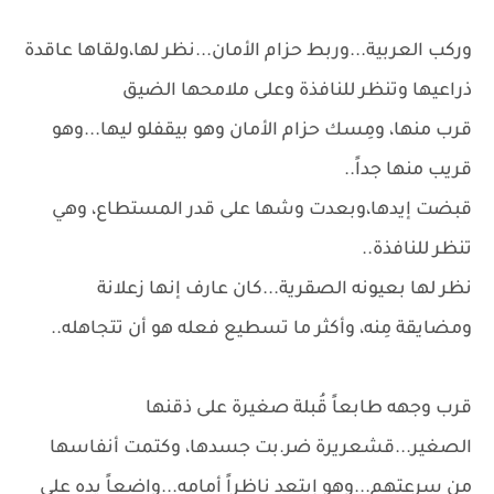
وركب العربية...وربط حزام الأمان...نظر لها،ولقاها عاقدة
ذراعيها وتنظر للنافذة وعلى ملامحها الضيق
قرب منها، ومِسك حزام الأمان وهو بيقفلو ليها...وهو
قريب منها جداً..
قبضت إيدها،وبعدت وشها على قدر المستطاع، وهي
تنظر للنافذة..
نظر لها بعيونه الصقرية...كان عارف إنها زعلانة
ومضايقة مِنه، وأكثر ما تسطيع فعله هو أن تتجاهله..
قرب وجهه طابعاً قُبلة صغيرة على ذقنها
الصغير...قشعريرة ضر.بت جسدها، وكتمت أنفاسها
من سرعتهم...وهو إبتعد ناظراً أمامه...واضعاً يده على