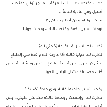
دخلت وخبطت على باب الغرفة...لم يمر ثواني وفتحت
أسيل وهي هادية تماماً...
قالت جوليا:مُمكن أتكلم معاكي؟!
أومأت أسيل بخفة، وفتحت الباب، ودخلت جوليا...
نظرت لها أسيل قائلة :عايزة مني إيه؟!
نظرت لها جوليا قائلة :أنا عارفة إنك واخدة مني إنطباع
مش كويس...بس أحب أقولك إني مش وحشة...أنا بس
كُنت مضايقة عشان إلياس إتجوز..
رفعت أسيل حاجبها قائلة :ودي حاجة تضايق؟!
نظرت لها، وإتنهدت وبعدها قالت:-مكدبش عليكي...بس
أنا مضايقة إنه إتجوز...لأني مُعجبة بيه، فا مكُنتش عايزاه