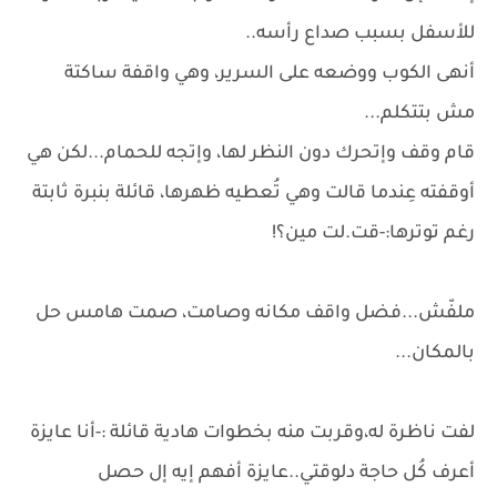
للأسفل بسبب صداع رأسه..
أنهى الكوب ووضعه على السرير، وهي واقفة ساكتة
مش بتتكلم...
قام وقف وإتحرك دون النظر لها، وإتجه للحمام...لكن هي
أوقفته عِندما قالت وهي تُعطيه ظهرها، قائلة بنبرة ثابتة
رغم توترها:-قت.لت مين؟!
ملفّش...فضل واقف مكانه وصامت، صمت هامس حل
بالمكان...
لفت ناظرة له،وقربت منه بخطوات هادية قائلة :-أنا عايزة
أعرف كُل حاجة دلوقتي..عايزة أفهم إيه إل حصل