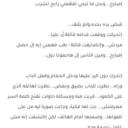
إمبارح...وبدل ما تيجي تفهّمني رايح تشرب.
قبض يده بحده،ولم يلتف...
إتحركت ووقفت قدامه قائلة:رُد عليا..
مردش...وإتضايقت قائلة : طب فهمني إيه إل حصل
إمبارح...ومين الناس إل هاجمونا دول..
إتحرك دون الرد عليها ودخل الحمام وقفل الباب
وراه...نظرت للباب بضيق وبغض...نظرت لهاتفه الذي
على الكمود...قربت منه ومِسكته حاولت تفتح كلمة السر
معرفتش... جت لها فكرة، وجابت صورة ليه من على
تلفونها...وضعتها أمام الهاتف، لكن إكتشفت إنه مش
عامل بصمة وجه...