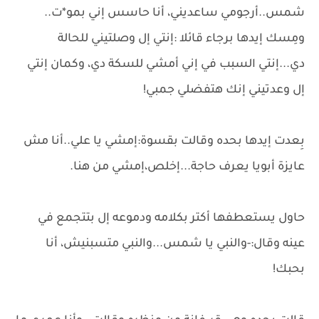
شمس..أرجومي ساعديني، أنا حاسس إني بمو*ت..
ومِسك إيدها برجاء قائلا :إنتي إل وصلتيني للحالة
دي...إنتي السبب في إني أمشي للسكة دي، وكمان إنتي
إل وعدتيني إنك هتفضلي جمبي!
بِعدت إيدها بحده وقالت بقسوة:إمشي يا علي..أنا مش
عايزة أبويا يعرف حاجة...إخلص،إمشي من هنا.
حاول يستعطفها أكتر بكلامه ودموعه إل بتتجمع في
عينه وقال:-والنبي يا شمس...والنبي متسبنيش، أنا
بحبك!