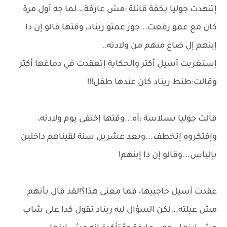
إتنهدت جوليا بخفة قائلة :مش عارفة...لما جه أول مرة
كان مع عمو رفعت...جوز عمتو ريناد، وقتها قالو إن دا
إبنهم إل ضاع منهم من ولادته..
إستغربت أسيل أكتر والحكاية إتعقدت في دماغها أكتر
وقالت:طنط ريناد كان عندها طفل!!!
قالت جوليا بسلاسة :آه...وقتها إختفى يوم ولادته،
وإفتكروه إتخطف...وبعد عشرين سنة لقيناهم داخلين
بإلياس...وقالو إن دا إبنهم!
عقدت أسيل حاجبيها، فما معنى هذا؟!لقد قال بأنهم
مش عيلته...لكن السؤال ليه ريناد تقول كدا على شاب