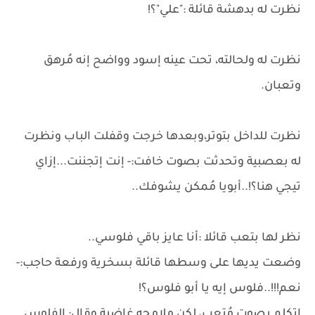
نظرت له بدهشة قائلة :"علي"؟!
نظرت له ولحالته، تحت عينه إسود وواضح إنه مُرهق
وتعبان.
نظرت للداخل بتوتر،وبعدها خرجت وقفلت الباب ونظرت
له بعصبية وتحدثت بصوت خافت:- إنت إتجننت...إزاي
تيجي هنا؟!..أبويا مُمكن يشوفك..
نظر لها بتعب قائلا :أنا عايز باقي فلوسي..
وضعت يديها على وسطها قائلة بسخرية ورفعة حاجب:-
نعم!!!..فلوس إيه يا أبو فلوس؟!
إتكلم بصوت مُتعب، لكن ملامحه غاضبة وقال: الفلوس