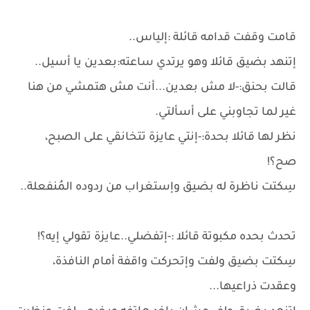
قامت وقفت قدامه قائلة :إلياس..
إتنهد بضيق قائلا وهو يرتدي ساعته:بعدين يا أسيل..
قالت بحنق:-لا مش بعدين...أنت مش هتمشي من هنا
غير لما تجاوبني على أسألتي.
نظر لها قائلا بحدة:-إنتي عايزة تتخانقي على الصبح،
صح؟!
سِكتت ناظرة له بضيق وإستغراب من ردوده المُنفعلة..
تحدث بحده مكبوتة قائلا :-إتفضلي..عايزة تقولي إيه؟!
سِكتت بضيق ولفت وإتحركت واقفة أمام النافذة،
وعقدت ذراعيها...