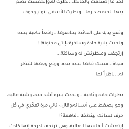
لحد ما إصتدمت بالحائط...نظرت له،وإنكمشت تضم
يدها ناحية صد.رها...ونظرت للأسفل بتوتر وخوف.
وضع يديه على الحائط يحاصرها...رافعاً حاحبه بحده
وتحدث بنبرة حادة وساخرة:-إنتي مجنونة!!!
إرتجفت ومنظرتش له وساكتة...
فجاة...مِسك فكها بحده بيده، ورفع وجهها لتنظر
له...ناظراً لها
نظرات حادة وثاقبة...وتحدث بنبرة أشد حدة، وشِبه عالية،
وهو يضغط على أسنانه،وقال:- تاني مرة تفكّري في كُل
حرف لسانك بينطقه!..فاهمة؟!
إرتعشت أنفاسها العالية، وهي ترتجف لدرجة إنها كادت