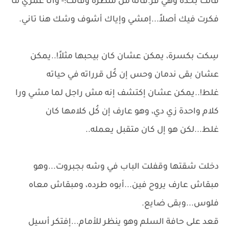
قالت بحده وهي قر.فانة من منظره وقالت:- وأنا عمري ما
فكرت فيك أصلاً...إمشي وإياك أشوف وشك هنا تاني.
سِكت بكسرة، يمكن عشان كان بيحبها مثلاً!..يمكن
عشان بقى ندمان وحس إن كُل قرراته في حياته
غلط!..يمكن عشان إكتشف إنه مش راجل لما مشي ورا
كلام واحدة زي دي، وهو عارف إن كُل كلامها كان
غلط...لكن هو إل كان متقبل يعمله..
دخلت شقتها وقفلت الباب في وشه بجبروت...وهو
مبقاش عارف يروح فين...أبوه طرده، ومبقاش معاه
فلوس...وبقى ضايع.
قعد على حافة السلم وهو ينظر للأمام...إفتكر أسيل