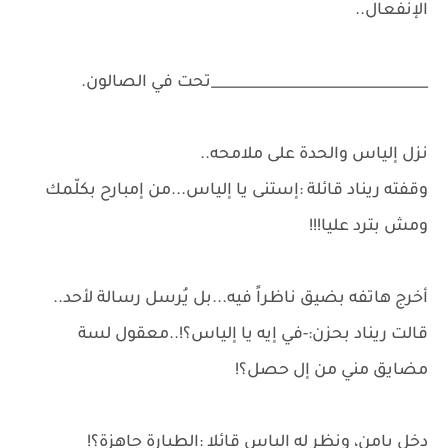
الإنفعال..
_______________________________تحت في الصالون.
نزل إلياس والحدة على ملامحه..
وقفته ريناد قائلة :إستنى يا إلياس...من إمبارح بكلّمك
ومش بترد عليا!!!
أخرج هاتفه بضيق ناظراً فيه...بل يُرسل رسالة لأحد..
قالت ريناد بحزن:-في إيه يا إلياس؟!..معقول لسة
مضايق مني من إل حصل؟!
دخل يامن، ونظر له إلياس قائلا :الطيارة جاهزة؟!