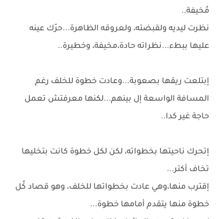
مُخيفة..
نظرت ليديه ولقبضته، ولعروقه الظاهرة...حرّك عينه
عليها ببطء...نظراته حادة،مخيفة، وخطيرة..
إبتلعت ريقها بصعوبة...وعادت خطوة للخلف رغم
المسافة الواسعة إل بينهم...لكنها معرفتش تعمل
حاجة غير كدا..
إتحرك ناحيتها بخطواته، لكن لكل خطوة كانت بتخليها
تخاف أكتر...
إقترب منها،وهي عادت بخطواتها للخلف، وهو قصاد كُل
خطوة منها يتقدم أمامها خطوة...