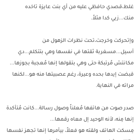
غلط،قصدي حافظي عليه من أي بنت عايزة تاخده
منك...زيي كدا مثلاً.
وإتحركت وخرجت،تحت نظرات الزهول من
أسيل...مسغربة ثقتها في نفسها وهي بتتكلم...دي
مكانتش مُرتبكة حتى وهي بتقولها إنها مُعجبة بجوزها...
قبضت إيدها بحده وعيرة، رغم عصبيتها منه هو...لكنها
مراته في النهاية.
صدر صوت من هاتفها مُعلناً وصول رسالة...كانت مُتأكدة
إنها مِنه، لأنه الوحيد إل معاه رقمها...
مِسكت الهاتف ولقته هو فعلاً، بيأمرها إنها تجهز نفسها