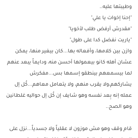
وطيبتها عليه..
"إحنا إخوات يا علي"
"مقدرش أرفض طلب لأخويا"
"ياريت نفضل كدا على طول"
وازن بين كلامها، وأفعاله بها...كان بيغير منها، يمكن
عشان أهله كانو بيعمولها أحسن منه، ودايماً يبعد عنهم
لما بيسمعهم بينطقو إسمها بس...مفكرش
يشاركهم،ولا يقرب منهم، ولا يتعامل معاهم...كُل إل
عمله إنه بِعد نفسه وهو شايف إن كُل إل حواليه غلطانين
وهو الصح..
قام وقف وهو مش موزون لا عقلياً ولا جسدياً...نزل على