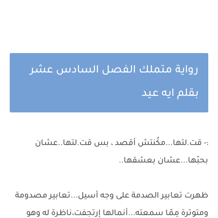
رواية متملك الفصل السادس عشر
بقلم ايه عيد
:- قت.لتها...مكُنتش أقصد ، بس قت.لتها..عشان
بحبّها...عشان بعشقها..
ظهرت تعابير الصدمة على وجه أسيل...تعابير مصدومة
ومتوترة مِمّا سمعته...أنمالها إرتجفت،ناظرة له وهو