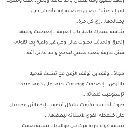
إتنهد بضيق ولف عشان ياخد هاتفه ويخرج...لفت ونظرت
له وإندهشت بضيق وعصبية إنه مأجاش حتى
يصالحها...زيّ كل مرة..
شافته بيتحرك ناحية باب الغرفة...إتعصبت وقلبها
إتحرق وتحدثت بصوت عالى وهي غير واعية بِما تقوله:-
مش عارفة بتعب نفسي ليه مع واحد قا.تل أمُه..
فجأة...وقف،بل توقف الزمن مع تشبث قدميه
بالأرض...إتصدمت ووضعت يديها على فمها عندما
تإستوعبت كلماته...
صوت أنفاسه تكتّمت بشكل مُخيف...إنكماش فكه يدل
على ضغطه القوي لأسنانه ببعضها...
نسمة هواء باردة مرت من حواليها...نسمة صمت