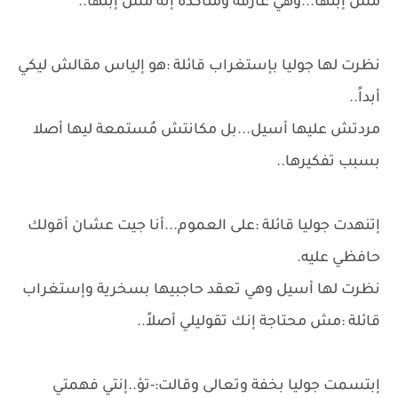
مش إبنها...وهي عارفة ومُتأكدة إنه مش إبنها..
نظرت لها جوليا بإستغراب قائلة :هو إلياس مقالش ليكي
أبداً..
مردتش عليها أسيل...بل مكانتش مُستمعة ليها أصلا
بسبب تفكيرها..
إتنهدت جوليا قائلة :على العموم...أنا جيت عشان أقولك
حافظي عليه.
نظرت لها أسيل وهي تعقد حاجبيها بسخرية وإستغراب
قائلة :مش محتاجة إنك تقوليلي أصلاً..
إبتسمت جوليا بخفة وتعالى وقالت:-تؤ..إنتي فهمتي