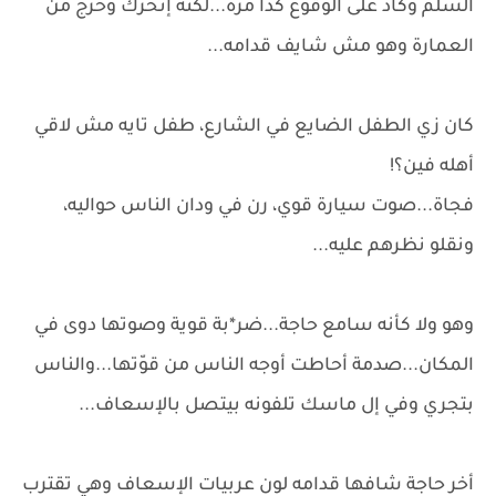
السلم وكاد على الوقوع كذا مرّة...لكنه إتحرك وخرج من
العمارة وهو مش شايف قدامه...
كان زي الطفل الضايع في الشارع، طفل تايه مش لاقي
أهله فين؟!
فجاة...صوت سيارة قوي، رن في ودان الناس حواليه،
ونقلو نظرهم عليه...
وهو ولا كأنه سامع حاجة...ضر*بة قوية وصوتها دوى في
المكان...صدمة أحاطت أوجه الناس من قوّتها...والناس
بتجري وفي إل ماسك تلفونه بيتصل بالإسعاف...
أخر حاجة شافها قدامه لون عربيات الإسعاف وهي تقترب