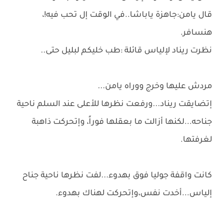
قال يامن:جاهزة ياباشا..في الوقت إل تحب فيه!،
هنسافر.
نظرت ريناد لإلياس قائلة :طب خليكم لبليل حتى..
مردش عليها وخرج ووراه يامن...
إتضايقت ريناد...ورفعت نظرها للأعلى عند السلم ناحية
جناحه...لكنها أزالت ما بعقلها فوراً، وإتحركت ذاهبة
لغرفتها.
كانت واقفة جوليا فوق بهدوء...لفت نظرها ناحية جناح
إلياس...أخدت نفس،وإتحركت لهناك بهدوء.