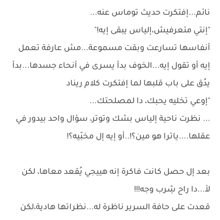
نائم...إفتكرت حديث توماس عنه...
"إنتي متعرفيش،إلياس يبقى إيه!"
أنفاسها تسارعت وبقت مسموعة...مش عارفة تعمل
إيه أو تقول إيه...الخوف بدأ يسرى في أنحاء جسدها...بدأ
يدُق على باب قلبها لما إفتكرت كلام ريناد
"إوعي تخليه يحبك، دا لمصلحتك...
... نظرت ناحية إلياس بشك وتوتر، سؤال واحد بيدور في
عقلها....ياترا هو مين؟!..أو إيه إل مخبّيه؟!
بعد إل حصل كانت فاكرة إنه هييجي يُقعد معاها، لكن
لأ...دا راح شِرب وجه!!!
قعدت على حافة السرير ناظرة له...نظراتها هادية،لكن