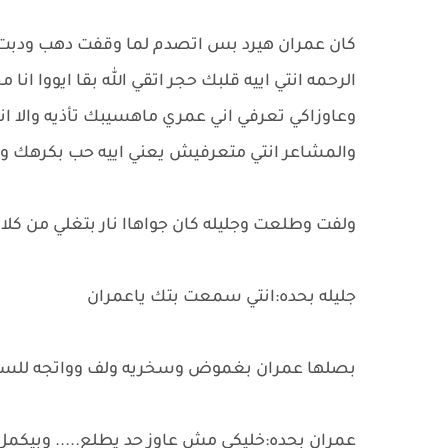
كان عمران هيرد بس اتصدم لما وقفت دهب ودبت ع
الرحمه انتي اييه قلبك حجر اتقي الله بقا ايووا انا
وعاوزاكي تعرفي اني عمري ماهسيبك تأذيه والا ا
والمشاعر انتي متعرفيش يعني اييه حب بكرهك وب
ولفت وطلعت وجليله كان جواهاا نار بتغلي من كلا
جليله بحده:انتي سمعت بتك ياعمران
بصلها عمران بغموض وسخريه ولف وواتجه للسلم
عمران بحده:خليكي مش عاوز حد يطلع..... وبيكمل