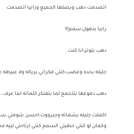
اتصدمت دهب وبصلها الجميع ورانيا اتصدمت
رانيا بذهول:سمم!!!
دهب بتوتر:انا كنت
جليله بحده وغضب:كنتي فكراني برياله ولا عبيطه
دهب دموعها بتتجمع لما بتفتكر كلماته لما عرف..
اكملت جليله بشماته وجبرووت:احسن شوفتي سابك 
وكمان لو كنتي حطيتي السمم كنتي ارتاحتي لييه م