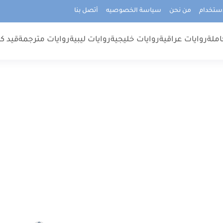
استخدام
من نحن
سياسة الخصوصيه
أتصل بنا
املة
روايات عراقية
روايات خليجية
روايات ليبية
روايات مترجمة
قيد كت