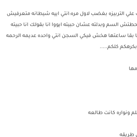
لي التربيزه بغضب لاول مره:انتي اييه شيطانه متعرفيش
 محطتش السم وبدلته عشان حبيته ايووا انا بقولك انا حبيته
نا بقا ساعتها هخش فيكي السجن انتي واحده عديمه الرحمه
كرهكم كلكم.....
مها
 ونواره كانت طالعه
 طريقه