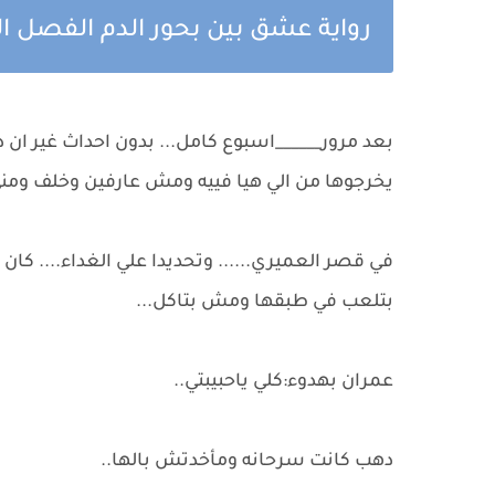
رواية عشق بين بحور الدم الفصل 
بعد مرور______اسبوع كامل... بدون احداث غير ان
يخرجوها من الي هيا فييه ومش عارفين وخلف ومني
في قصر العميري...... وتحديدا علي الغداء.... كا
بتلعب في طبقها ومش بتاكل...
عمران بهدوء:كلي ياحبيبتي..
دهب كانت سرحانه ومأخدتش بالها..