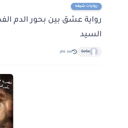
روايات شيقه
السيد
GeGe
منذ عام