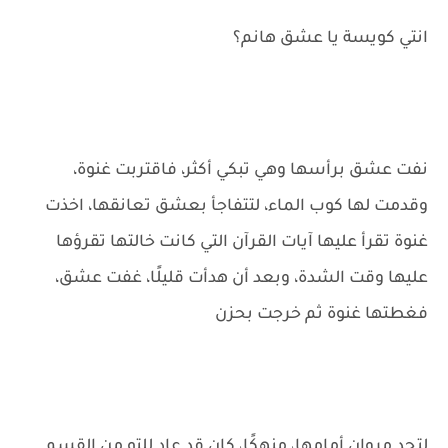
انتي كويسة يا عشق هانم؟
نفت عشق برأسها وهي تبكي أكثر، فاقتربت غنوة،
وقدمت لها كوب الماء، لتتفاجأ بعشق تعانقها، اخذت
غنوة تقرأ عليها آيات القرآن التي كانت خالتها تقرؤها
عليها وقت الشدة، وبعد أن هدأت قليلًا، غفت عشق،
فغطتها غنوة ثم خرجت بحزن
لتجد مروان أمامها، منهكًا، كان قد عاد للتو من القسم