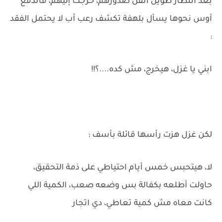
بعد انتظار طويل أثقل صدورهم، خرجت إليهم، فاندفع
أوس نحوها يسأل بلهفة تكشف رعب أب لا يحتمل الفقد
:
ابني يا غزل، هيخرج، مش كده....؟!!
لكن غزل هزت رأسها قائلة بأسف :
لا، هيتحبس خمس أيام احتياطي على ذمة التحقيق،
حاولت أطلعه بكفالة بس وضعه صعب، الكمية اللي
كانت معاه مش كمية تعاطي، دي اتجار