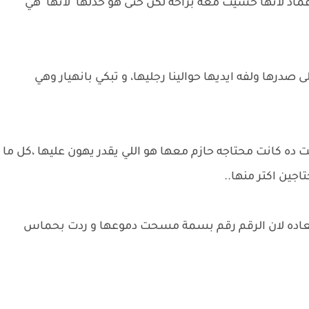
د لانها حسيت معه براحه لكن حتى هو خذلها لانها هي
درها ولفه ايديها حوالينا رجليها، و تبكي بانهيار وهي
ت ده كانت محتاجه حازم معها هو اللي يقدر يهون عليها ،كل ما
جين اكتر منها..
بسعاده لان الرقم رقم بسمة مسحت دموعها و ردت بحماس