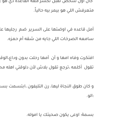
كان أول شخص تقبل تكسر معه القاعده دي هو عما
متعرفش اللي هو بيمر بيه حالياً.
أمل قاعده في اوضتها على السرير ضم رجليها على ص
سامعه الصرخات اللي جايه من شقه أم حمزه.
افتكرت وفاه امها و أن أمها رحلت بدون وداع،الوق
تقول أكلمه ،ترجع تقول بلاش لأن دلوقتي اهله محتا
و كان طوق النجاة ليها، رن التليفون ،ابتسمت 
:الو.
بسمة: اوعى يكون صحيتك يا اموله.