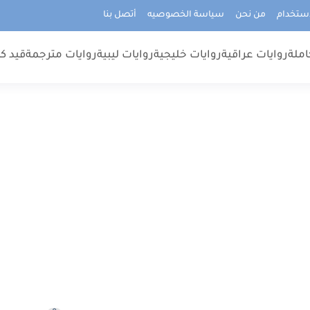
استخدام
من نحن
سياسة الخصوصيه
أتصل بنا
املة
روايات عراقية
روايات خليجية
روايات ليبية
روايات مترجمة
قيد كت