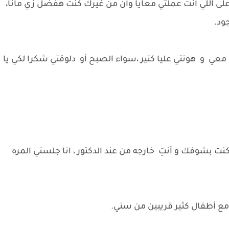
ى اللي أنت عملتي معايا وأن من غيرك كنت هفضل زي مانا،
ود.
عي و هونتي عليا كتير ،سواء الصبح أو دلوقتي شكرا لكي يا
نت بشوفك و أنتِ خارجه من عند الدكتور ، انا جلستي المره
 مع أطفال كثير قريبين من سني.