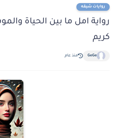
روايات شيقه
كريم
GeGe
منذ عام