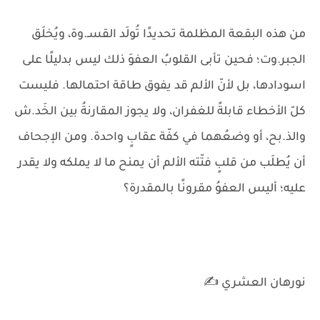
من هذه البقعة المظلمة تحديدًا تُولَد القسـ.وة، ويُخلَق
الجبر.وت؛ فحين تأبى القلوبُ العفوَ ذلك ليس بدليلًا على
اسودادها، بل لأنّ الألم قد يفوق طاقة احتمالها. فليست
كلّ الأخطاء قابلةً للغفران، ولا يجوز المقارنةُ بين الخَد.ش
والذ.بح، أو وضعُهما في كفّة عقابٍ واحدة. ومن الإجحاف
أن يُطلَب من قلبٍ فتّته الألم أن يمنح ما لا يملكه ولا يقدر
عليه؛ أليس العفوُ مقرونًا بالمقدرة؟
نورهان العشري ✍️