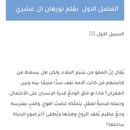
الفصل الاول بقلم نورهان ال عشري
السبيل الأول ❤️‍🔥
يُقال إنّ العفو من شِيَم النبلاء، ولكن هل يسقط من
قائمتهم مَن كانت آلامه تقف سدًّا منيعًا بينه وبين
الغفران؟ ماذا لو فاق الوجعُ قدرةَ الإنسان على الأحتمال،
وجعله ضحيةً لعقلٍ يتملّكه غضبٌ أهوج، وقلبٍ يفترسه
وجعٌ عظيم يُفقد الروحَ وهجَها ويُطفئ آخرَ ضوءٍ للحياة
بداخلها؟