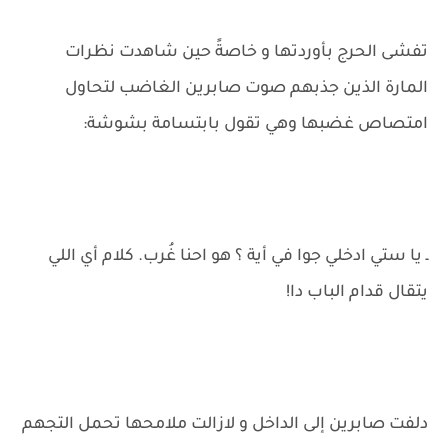
تفشى الحرج بأوردتها و خاصةً حين شاهدت نظرات
المارة الذين جذبهم صوت صابرين الغاضب لتحاول
امتصاص غضبها وهي تقول بابتسامة بشوشة:
ـ يا ستي ادخلي جوا في أية ؟ هو احنا غُرب. كلام أي اللي
يتقال قدام الباب دا!
دلفت صابرين إلى الداخل و لازالت ملامحها تحمل التجهم