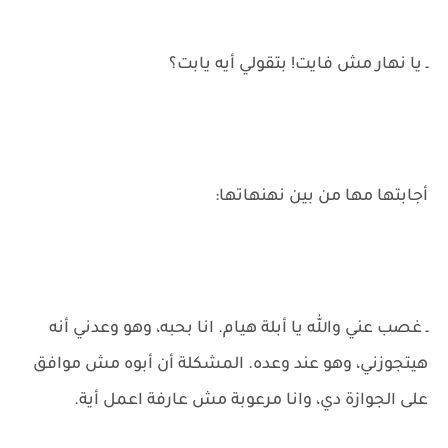
ـ يا نهار مش فايت! بتقولي أيه يابت؟
أجابتها مها من بين نهنهاتها:
ـ غصب عني والله يا أبلة هيام. انا بحبه، وهو وعدني أنه
هيتجوزني، وهو عند وعده. المشكلة أن أبوه مش موافق
على الجوازة دي، وانا مرعوبة مش عارفة اعمل أية.