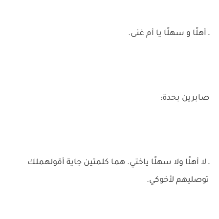
ـ أهلًا و سهلًا يا أم غنى.
صابرين بحدة:
ـ لا أهلًا ولا سهلًا ياختي. هما كلمتين جاية أقولهملك
توصليهم لأخوكي.