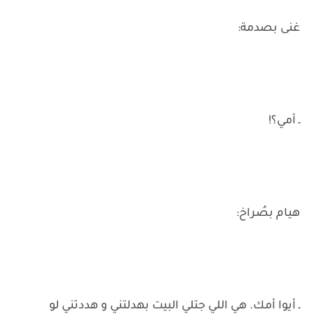
غنى بصدمة:
ـ أمي؟!
هيام بصُراخ:
ـ أيوا أمك. هي اللي جتلي البيت بهدلتني و هددتني لو