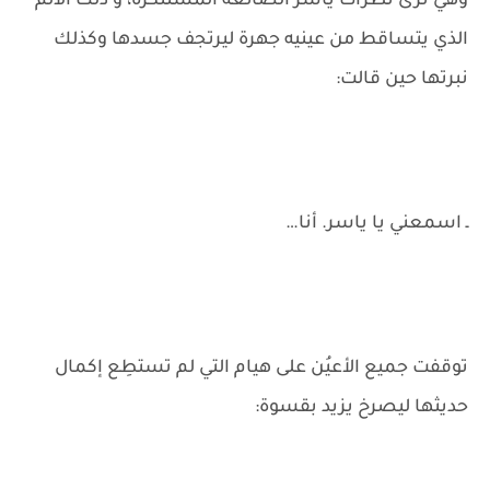
وهي ترى نظرات ياسر الضائعة المُستنكرة، و ذلك الألم
الذي يتساقط من عينيه جهرة ليرتجف جسدها وكذلك
نبرتها حين قالت:
ـ اسمعني يا ياسر. أنا…
توقفت جميع الأعيُن على هيام التي لم تستطِع إكمال
حديثها ليصرخ يزيد بقسوة: