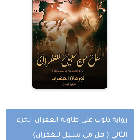
رواية ذنوب علي طاولة الغفران الجزء
الثاني ( هل من سبيل للغفران)