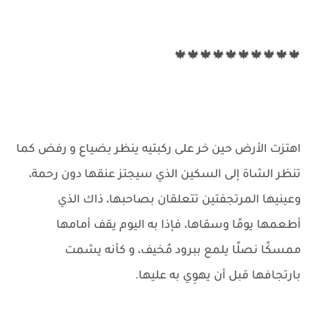
🍁🍁🍁🍁🍁🍁🍁🍁🍁🍁
اهتزت الأرض حين خر على ركبتيه ينظر بضياع و رفض كما
تنظر الشاة إلى السكين الذي سيجتز عنقها دون رحمة،
وعينيها المرتجفتين تتعلقان بصاحبها، ذاك الذي
أطعمها يومًا وسقاها، فإذا به اليوم يقف أمامها
ممسكًا نصلًا يلمع ببرود مُخيف، و كأنه يشمت
بارتجافها قبل أن يهوِي به عليها.