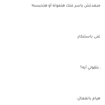
مبعدتش ياسر عنك هتموته أو هتحبسه!
غنى باستنكار:
ـ بتقولي أيه؟
هيام بانفعال: