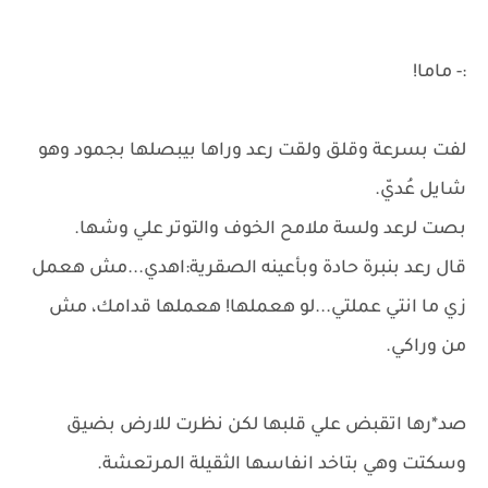
:- ماما!
لفت بسرعة وقلق ولقت رعد وراها بيبصلها بجمود وهو
شايل عُديّ.
بصت لرعد ولسة ملامح الخوف والتوتر علي وشها.
قال رعد بنبرة حادة وبأعينه الصقرية:اهدي...مش هعمل
زي ما انتي عملتي...لو هعملها! هعملها قدامك، مش
من وراكي.
صد*رها اتقبض علي قلبها لكن نظرت للارض بضيق
وسكتت وهي بتاخد انفاسها الثقيلة المرتعشة.