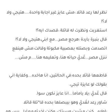
نظر لها رعد قائلا :مش عايز غير اجابة واحدة....هتيجي ولا
لا؟!
استغربت ونظرت له قائلة :قصدك ايه؟!
قال بنبرة باردة :هرجع مصر...مع ابني،هتيجي ولا لا؟!
اتصدمت وبصتله بعصبية مكبوتة وقالت:مش هينفع
ننزل مصر...عُديّ حياته هنا، وتعليمه هنا....م مش...
قاطعها قائلا بحده:في الحالتين، انا هاخده...وكفاية اني
بقولك لو عايزة تيجي.
قال عُديّ :يلا ياماما...انا عايز نكون سوا.
شاور رعد لعُديّ وهو بيبصلها بحده قا*تلة قائلا
:لولاه...كنت مشيت وسبتك، وكنت اخدته معايا...بس هو