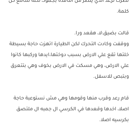
نظرت لرعد الذي ينظر من النافذة بجمود، لكنه سامع كل
كلمة.
قالت بضيق:لا، هقعد ورا.
ووقفت وكادت التحرك لكن الطيارة اتهزت حاجة بسيطة
خلتها تقع علي الارض بسبب دوختها،ايدها وركبها كانوا
علي الارض، وهي مسكت في الارض بخوف وهي بتتعرق
وبتبص للاسفل.
قام رعد وقرب منها وقومها وهي مش نستوعبة حاجة
اصلا، اخدها وقعدها في الكرسي ال جمبه ال ملتصق
بكرسيه اصلا.