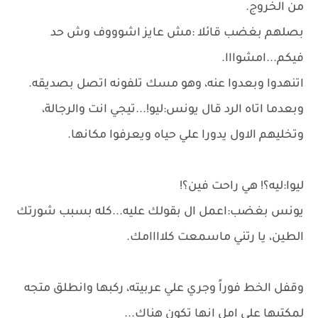
من الخروج.
بصلهم بغضب قائلا :مش عايز اشوووف وش حد
فيكم...امشوااا.
اتنهدوا وبعدوا عنه، وهو مسك تلفونه اتصل بصديقه.
وبعدما اتاه الرد قال يونس:ليو!...تيجي انت والرجالة،
وتخليهم الاول يدورا علي حياه ويعرفوا مكانها.
ليوا:ليه؟! هي راحت فين؟!
يونس بغضب:اعمل ال بقولك عليه...كله بسبب شورتك
الطين، يا رتني ماسمعت كلاااامك.
وقفل الخط فوراً وجري علي عربيته، ركبها وانطلق متجه
لمكتبها علي امل انها تكون هناك...