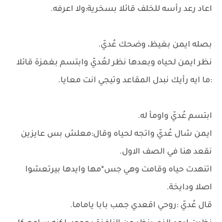
اعاد رعد رأسه للخلف قائلا بسخرية:ولا اعرفه.
بصله ايمن بغيظ، وضحك عُديّ.
نظر ايمن لحياه وبعدها نظر لعُديّ وابتسم بغمزة قائلا
:ما ايه رأيك نبدل المقاعد وتيجي انت معايا.
ابتسم عُديّ واومأ له.
ايمن شال عُديّ واتجه لحياه وقال:معلش بس عايزين
نقعد هنا في الصف الاول.
اتنهدت حياه وقامت وهي جس*مها وايدها بيرتعشوا
اصلا ودايخة.
قال عُديّ :روحي اقعدي جمب بابا ياماما.