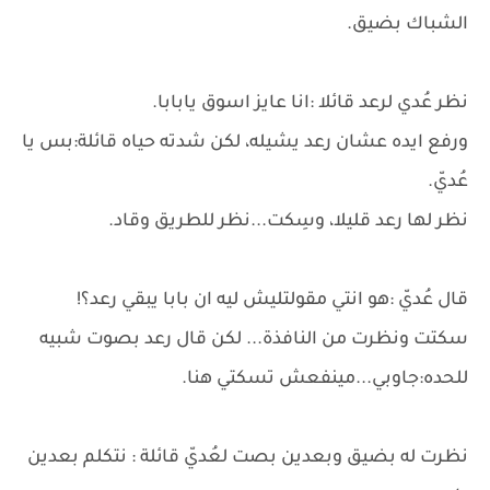
الشباك بضيق.
نظر عُدي لرعد قائلا :انا عايز اسوق يابابا.
ورفع ايده عشان رعد يشيله، لكن شدته حياه قائلة:بس يا
عُديّ.
نظر لها رعد قليلا، وسِكت...نظر للطريق وقاد.
قال عُديّ :هو انتي مقولتليش ليه ان بابا يبقي رعد؟!
سكتت ونظرت من النافذة... لكن قال رعد بصوت شبيه
للحده:جاوبي...مينفعش تسكتي هنا.
نظرت له بضيق وبعدين بصت لعُديّ قائلة : نتكلم بعدين