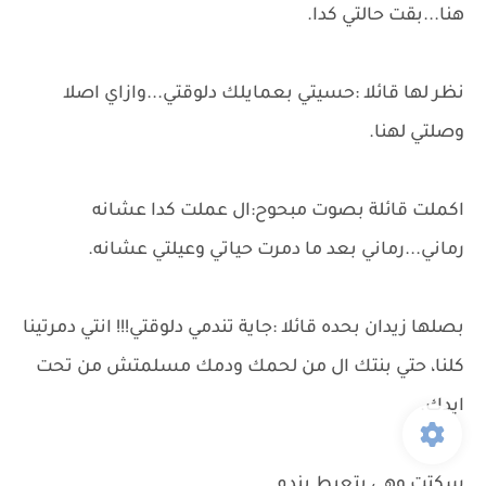
هنا...بقت حالتي كدا.
نظر لها قائلا :حسيتي بعمايلك دلوقتي...وازاي اصلا
وصلتي لهنا.
اكملت قائلة بصوت مبحوح:ال عملت كدا عشانه
رماني...رماني بعد ما دمرت حياتي وعيلتي عشانه.
بصلها زيدان بحده قائلا :جاية تندمي دلوقتي!!! انتي دمرتينا
كلنا، حتي بنتك ال من لحمك ودمك مسلمتش من تحت
ايدك.
سكتت وهي بتعيط بندم.