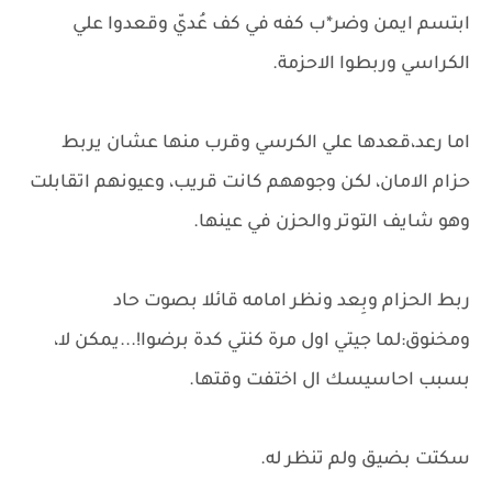
ابتسم ايمن وضر*ب كفه في كف عُديّ وقعدوا علي
الكراسي وربطوا الاحزمة.
اما رعد،قعدها علي الكرسي وقرب منها عشان يربط
حزام الامان، لكن وجوههم كانت قريب، وعيونهم اتقابلت
وهو شايف التوتر والحزن في عينها.
ربط الحزام وبِعد ونظر امامه قائلا بصوت حاد
ومخنوق:لما جيتي اول مرة كنتي كدة برضوا!...يمكن لا،
بسبب احاسيسك ال اختفت وقتها.
سكتت بضيق ولم تنظر له.