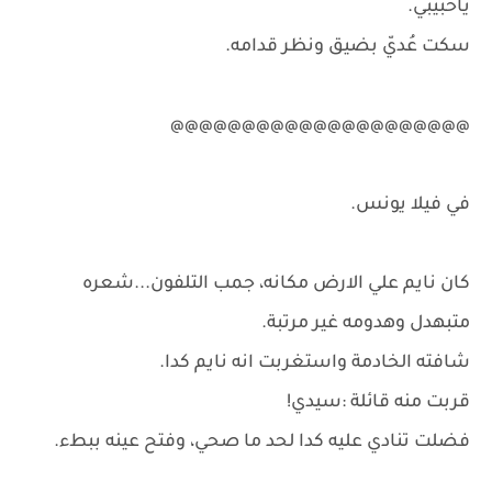
ياحبيبي.
سكت عُديّ بضيق ونظر قدامه.
@@@@@@@@@@@@@@@@@@@@@
في فيلا يونس.
كان نايم علي الارض مكانه، جمب التلفون...شعره
متبهدل وهدومه غير مرتبة.
شافته الخادمة واستغربت انه نايم كدا.
قربت منه قائلة :سيدي!
فضلت تنادي عليه كدا لحد ما صحي، وفتح عينه ببطء.