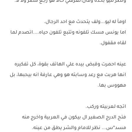
ونظر لليو بحده وقال:تعرفلي حالاً هو رجع مصر ولا لا.
اومأ له ليو...ولف يتحدث مع احد الرجال.
اما يونس مسك تلفونه وتتبع تلفون حياه....اتصدم لما
لقاه مقفول.
عينه احمرت وقبض بيده علي الهاتف بقوة، كل تفكيره
انها هربت مع رعد وسابته هو وهي عارفة انه بيحبها، بل
مهووس بها.
اتجه لعربيته وركب.
فتح الدرج الصغير ال بيكون في العربية واخرج منه
مسد*س... نظر للامام والشر يطق من عينه.