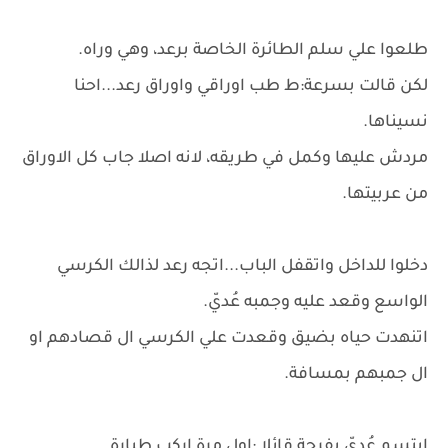
طلعوا علي سلم الطائرة الخاصة برعد، وهي وراه.
لكن قالت بسرعة:ط طب اوراقي واوراق رعد...احنا
نسيناها.
مردش عليها وكمل في طريقه، لانه اصلا جاب كل الاوراق
من عربيتها.
دخلوا للداخل واتقفل الباب...اتجه رعد لذالك الكرسي
الواسع وقعد عليه وجمبه عُديّ.
اتنهدت حياه بضيق وقعدت علي الكرسي ال قصادهم او
ال جمبهم بمسافة.
ابتسم عُديّ بفرحة قائلا :اول مرة اركب طيارة.