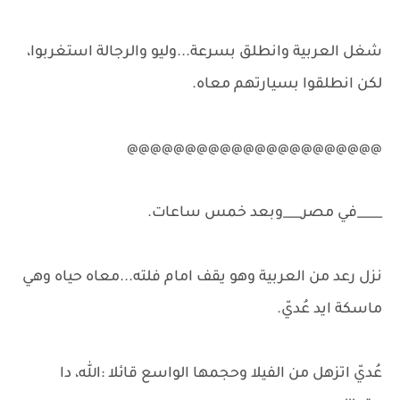
شغل العربية وانطلق بسرعة...وليو والرجالة استغربوا،
لكن انطلقوا بسيارتهم معاه.
@@@@@@@@@@@@@@@@@@@@@@
____في مصر___وبعد خمس ساعات.
نزل رعد من العربية وهو يقف امام فلته...معاه حياه وهي
ماسكة ايد عُديّ.
عُديّ اتزهل من الفيلا وحجمها الواسع قائلا :الله، دا