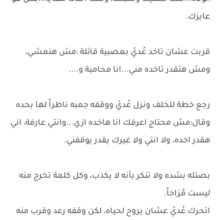
عايزك.
قربت عشان تاخد عُديّ بعصبية قائلة :مش هنمشي،
ومش هتقدر تاخده مني...انا محامية و....
رجع خطة للخلف ونزل عُديّ ووقفه جمبه ناظراً لها بحده
وقال:مش محتاج اعرفك انا هاخده ازي...وانتي عارفة، اني
هقدر اخده، ولا انتي ولا غيرك يقدر يوقفني.
بصتله بشده ولا تنكر بأنه لا يكذب، وكل كلمة تخرج منه
ليست مُزاحاً.
اتحرك عُديّ عشان يروح لحياه، لكن وقفه رعد وقرب منه