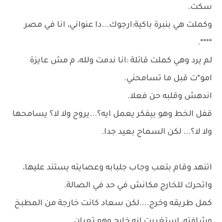
سكت.
وكملت هي بنبرة باكية:ارجوك...دا عنواني، انا في مصر
****.
لم يرد وهي كملت قائلة :انا ندمت ولله، م مش عايزة
امو*ت قبل ما تسامحني.
اندهش وقلبه حن فعلا.
قفل الخط وهو بيفكر يعمل ايه؟...يروح ولا لا؟ يسامحها
ولا لا؟... لكن السماح بعيد جدا.
اتنهد وقام بتعب وجاب جلبابه وعصايته يستند عليها،
واتحرك للخارج مكانش في حد في الصالة.
كمل طريقه وخرج....لكن سعاد كانت خارجة من المطبخ
وشافته، استغربت انه خارج وهو تعبان.