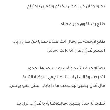
دخلوا وكان في بعض الخد*م واقفين بأحترام.
طلع رعد لفوق ووراه حياه.
طلع لاوضته هو وقال:انت هتنام معايا من هنا ورايح.
ابتسم عُديّ وقال:انا وانت وماما.
بصتله حياه بشده ولقت رعد بيبصلها بجمود.
اتحرجت وقالت:ل لا...انا هنام في الاوضة التانية.
قال عُديّ بضيق:ليه...طب ما دا بابا....مش عمو يونس.
نظرت له حياه بضيق وقالت:كفاية يا عُديّ...انزل يلا