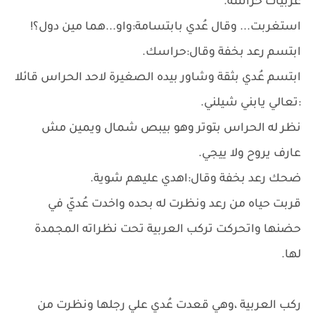
عربيات حراسه.
استغربت... وقال عُدي بابتسامة:واو...هما مين دول؟!
ابتسم رعد بخفة وقال:حراسك.
ابتسم عُدي بثقة وشاور بيده الصغيرة لاحد الحراس قائلا
:تعالي يابني شيلني.
نظر له الحراس بتوتر وهو بيبص شمال ويمين مش
عارف يروح ولا ييجي.
ضحك رعد بخفة وقال:اهدي عليهم شوية.
قربت حياه من رعد ونظرت له بحده واخدت عُديّ في
حضنها واتحركت تركب العربية تحت نظراته المجمدة
لها.
ركب العربية ،وهي قعدت عُدي علي رجلها ونظرت من