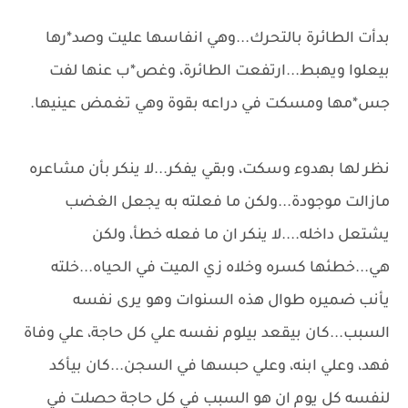
بدأت الطائرة بالتحرك...وهي انفاسها عليت وصد*رها
بيعلوا ويهبط...ارتفعت الطائرة، وغص*ب عنها لفت
جس*مها ومسكت في دراعه بقوة وهي تغمض عينيها.
نظر لها بهدوء وسكت، وبقي يفكر...لا ينكر بأن مشاعره
مازالت موجودة...ولكن ما فعلته به يجعل الغضب
يشتعل داخله....لا ينكر ان ما فعله خطأ، ولكن
هي...خطئها كسره وخلاه زي الميت في الحياه...خلته
يأنب ضميره طوال هذه السنوات وهو يرى نفسه
السبب...كان بيقعد بيلوم نفسه علي كل حاجة، علي وفاة
فهد، وعلي ابنه، وعلي حبسها في السجن...كان بيأكد
لنفسه كل يوم ان هو السبب في كل حاجة حصلت في