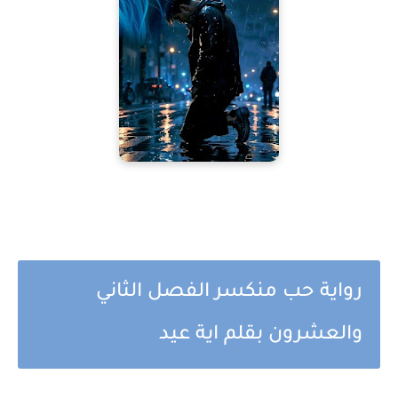
رواية حب منكسر الفصل الثاني
والعشرون بقلم اية عيد