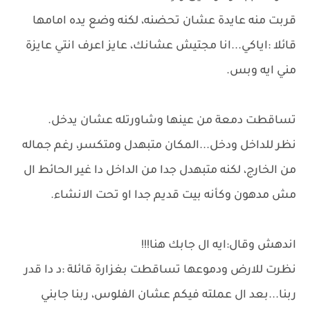
قربت منه عايدة عشان تحضنه، لكنه وضع يده امامها
قائلا :اياكي...انا مجتيش عشانك، عايز اعرف انتي عايزة
مني ايه وبس.
تساقطت دمعة من عينها وشاورتله عشان يدخل.
نظر للداخل ودخل...المكان متبهدل ومتكسر، رغم جماله
من الخارج، لكنه متبهدل جدا من الداخل دا غير الحائط ال
مش مدهون وكأنه بيت قديم جدا او تحت الانشاء.
اندهش وقال:ايه ال جابك هنا!!!
نظرت للارض ودموعها تساقطت بغزارة قائلة :د دا قدر
ربنا...بعد ال عملته فيكم عشان الفلوس، ربنا جابني