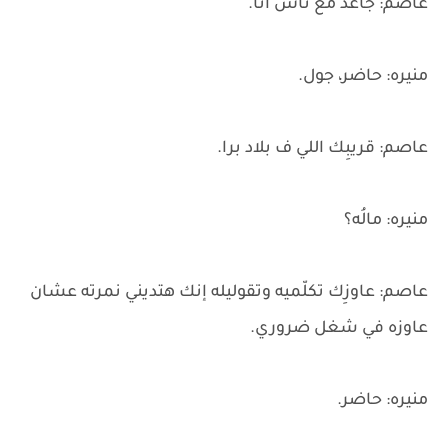
عاصم: جاعد مع ناس أنا.
منيره: حاضر، جول.
عاصم: قريبِك اللي ف بلاد برا.
منيره: مالُه؟
عاصم: عاوزِك تكلّميه وتقوليله إنك هتديني نمرته عشان
عاوزه في شغل ضروري.
منيره: حاضر.