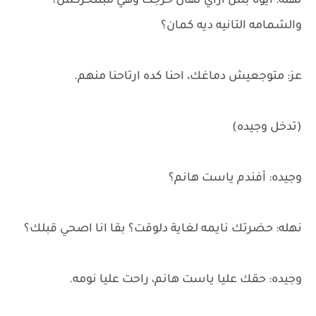
نهله: ايوه بس ازاي نهال خرجت وهي مبتتحركش؟
والشمامه التانيه ديه كمان؟
عز: متوجعيش دماغك، احنا كده ارتاحنا منهم.
(تدخل وجيده)
وجيده: أفندم ياست هانم؟
نهله: حضرتك نايمه لغاية دلوقت؟ بقا انا اصحي قبلك؟
وجيده: حقك عليا ياست هانم، راحت عليا نومه.