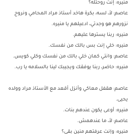
منيره: إنت روحتله؟
عاصم: لأ، لسه، بكرة هاخد أستاذ مراد المحامي ونروح
نزورهم هو وجدتي، ادعيلهم يا منيره.
منيره: ربنا يسترها عليهم.
منيره: خلي إنت بس بالك من نفسك.
عاصم: وانتي كمان خلي بالك من نفسك وكلي كويس.
منيره: حاضر، ربنا يوفقك ويجيبك لينا بالسلامه يا رب.
عاصم: هقفل معاكي وأنزل أقعد مع الأستاذ مراد وولده
يحيى.
منيره: أوعى يكون عندهم بنات.
عاصم: لأ، ما عندهمش.
منيره: وإنت عرفتهم منين بقى؟