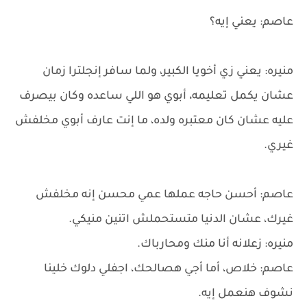
عاصم: يعني إيه؟
منيره: يعني زي أخويا الكبير، ولما سافر إنجلترا زمان
عشان يكمل تعليمه، أبوي هو اللي ساعده وكان بيصرف
عليه عشان كان معتبره ولده، ما إنت عارف أبوي مخلفش
غيري.
عاصم: أحسن حاجه عملها عمي محسن إنه مخلفش
غيرك، عشان الدنيا متستحملش اتنين منيكي.
منيره: زعلانه أنا منك ومحارباك.
عاصم: خلاص، أما أجي هصالحك، اجفلي دلوك خلينا
نشوف هنعمل إيه.