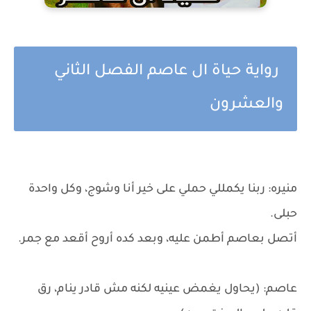
رواية حياة ال عاصم الفصل الثاني
والعشرون
منيره: ربنا يكمللي حملي على خير أنا وشوج، وكل واحدة
حبلى.
أتصل بعاصم أطمن عليه، وبعد كده أروح أقعد مع جمر.
عاصم: (يحاول يغمض عينيه لكنه مش قادر ينام، رق