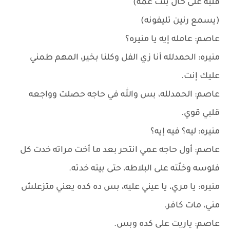
قلبه على حال بنت عمه)
(يسمع رنين تليفونه)
عاصم: عامله إيه يا منيره؟
منيره: الحمدلله أنا زي الفل وكلنا بخير، المهم طمني
عليك إنت.
عاصم: الحمدلله، بس والله في حاجه حصلت وواجعه
قلبي قوي.
منيره: ليه؟ فيه إيه؟
عاصم: أول حاجه عمي انتحر بعد ما أخت مراته خدت كل
فلوسه وخلّته على البلاطه، حتى بيته خدته.
منيره: يا مري، يا عيني عليه، بس ده كده يعني متزعلش
مني، مات كافر.
عاصم: ياريت على كده وبس.