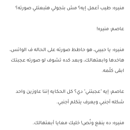
منيره: طيب أعمل إيه؟ مش بتجولي هتبعتلي صورته؟
عاصم: منيره!
منيره: يا حبيبي، هو حاطط صورته على الحاله ف الواتس،
هاخدها وابعتهالك، وبعد كده تشوف لو صورته عجبتك
ابقى كلّمه.
عاصم: إيه "عجبتني" دي؟ كل الحكايه إننا عاوزين واحد
شكله أجنبي ويعرف يتكلم أجنبي.
منيره: ده ينفع ونُص! خليك معايا أبعتهالك.