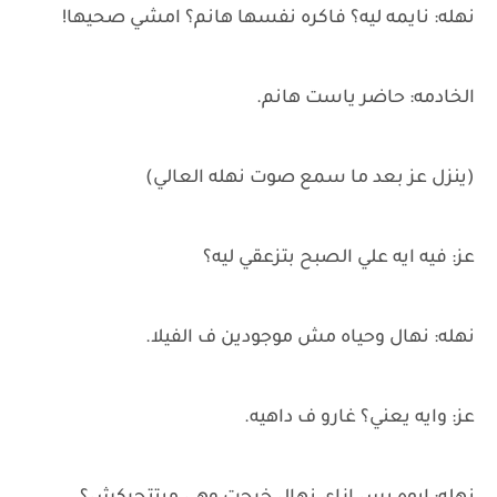
نهله: نايمه ليه؟ فاكره نفسها هانم؟ امشي صحيها!
الخادمه: حاضر ياست هانم.
(ينزل عز بعد ما سمع صوت نهله العالي)
عز: فيه ايه علي الصبح بتزعقي ليه؟
نهله: نهال وحياه مش موجودين ف الفيلا.
عز: وايه يعني؟ غارو ف داهيه.