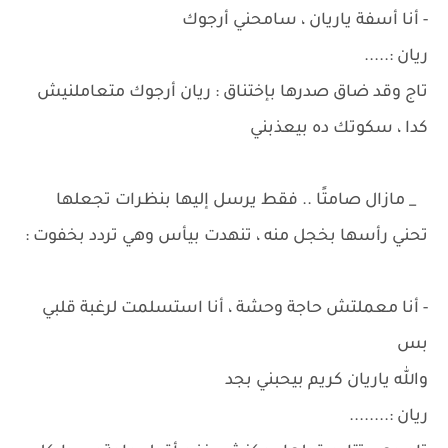
- أنا أسفة ياريان ، سامحني أرجوك
ريان :.....
تاج وقد ضاق صدرها بإختناق : ريان أرجوك متعاملنيش
كدا ، سكوتك ده بيعذبني
_ مازال صامتًا .. فقط يرسل إليها بنظرات تجعلها
تحني رأسها بخجل منه ، تنهدت بيأس وهي تردد بخفوت :
- أنا معملتش حاجة وحشة ، أنا استسلمت لرغبة قلبي
بس
والله ياريان كريم بيحبني بجد
ريان :........