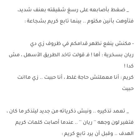
_ ضغط بأصابعه على رسغ شقيقته بعنف شديد،
فتأوهت بأنين مكتوم .. بينما تابع كريم بشجاعة :
- مكنش ينفع نظهر قدامكم في ظروف زي دي
ريان بسخرية : أها ! فـ قولت تاخد الطريق الأسهل ، مش
كدا !
كريم : أنا معملتش حاجة غلط ، أنا حبيت .. زي ماانت
حبيت
_ تعمد تذكيره .. ونبش ذكرياته من جديد ليتذكر ما كان ،
فتغير لون وجهه '' ريان '' .. عندما أصابت كلمات كريم
الهدف .. وقبل أن يرد تابع كريم :