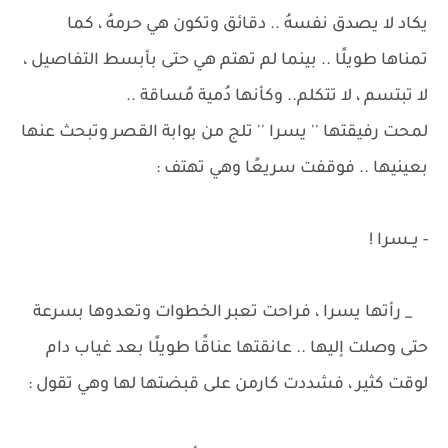
يكاد لا يصدق نفسهُ .. دقائق وتكون هي حرمهُ ، كما
تمناها طويلًا .. بينما لم تهتم هي حتى بأبسط التفاصيل ،
لا تبتسم ، لا تتكلم.. وكأنها دُمية مُساقة ..
لمحت رفيقتها '' يسرا '' تلج من بوابة القصر وتبحث عنها
بعينيها .. فوقفت سريعًا وهي تهتف :
- يــسرا !
_ رأتها يسرا ، فراحت تعبر الخطوات وتعدوها بسرعة
حتى وصلت إليها .. عانقتها عناقًا طويلًا بعد غياب دام
لوقت كثير ، فشددت كارمن على قبضتها لها وهي تقول :