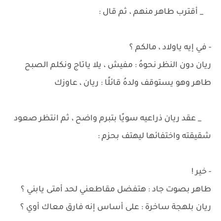
_ أقترب طاهر منهم ، ثم قال :
- في إيه ياولاد ، مالكم ؟
ريان دون النظر نحوهُ : مفيش ، يلا ياتاج ونكلم الصبح
طاهر وهو يستوقف ولدهُ قائلًا : ريان ، عاوزك
_ عقد ريان ذراعيه سويًا بتبرم واضح ، ثم انتظر صعود
شقيقته واختفائها ليهتف بحزم :
- خير !
طاهر بصوت جاد : هتفضل مقاطعني لحد أمتى يابني ؟
ريان بلهجة ساخرة : على أساس إنه فارق معاك أوي ؟