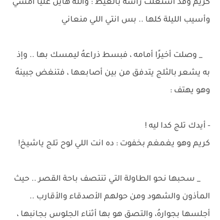
كريم وقد أشتعلت رأسه بالغيظ : والله هاين عليا أمشي
وأسيب الليلة كلها .. بس انتي اللي منعاني
_ وصلت أخيرًا أمامه ، فبسط ذراعهُ ليمسك بها .. وإذ
به يشعر بالثلج يتدفق من بين أصابعها ، فتنغض جبينهُ
وهو يهتف :
- أيدك تلج كدا ليه !
كريم وهو يغمغم بخفوت : ده انت اللي لوح تلج ياشيخ!
_ سحبها نحو الطاولة التي تنتصف باحة القصر .. حيث
المأذون والشهود ومن حولهم الأصدقاء والأقارب ..
أجلسها بجوارهُ، والتصق هو بها أثناء الجلوس بجانبها ،