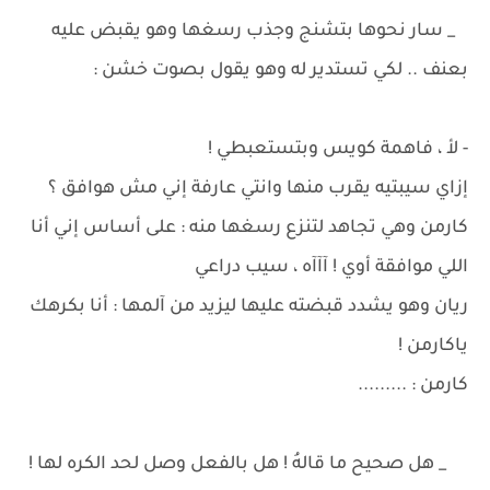
_ سار نحوها بتشنج وجذب رسغها وهو يقبض عليه
بعنف .. لكي تستدير له وهو يقول بصوت خشن :
- لأ ، فاهمة كويس وبتستعبطي !
إزاي سيبتيه يقرب منها وانتي عارفة إني مش هوافق ؟
كارمن وهي تجاهد لتنزع رسغها منه : على أساس إني أنا
اللي موافقة أوي ! آآآه ، سيب دراعي
ريان وهو يشدد قبضته عليها ليزيد من آلمها : أنا بكرهك
ياكارمن !
كارمن : .........
_ هل صحيح ما قالهُ ! هل بالفعل وصل لحد الكره لها !