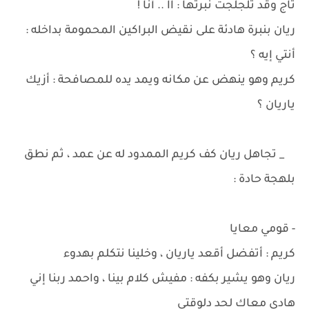
تاج وقد تلجلجت نبرتها : آآ .. أنا !
ريان بنبرة هادئة على نقيض البراكين المحمومة بداخله :
أنتي إيه ؟
كريم وهو ينهض عن مكانه ويمد يده للمصافحة : أزيك
ياريان ؟
_ تجاهل ريان كف كريم الممدود له عن عمد ، ثم نطق
بلهجة حادة :
- قومي معايا
كريم : أتفضل أقعد ياريان ، وخلينا نتكلم بهدوء
ريان وهو يشير بكفه : مفيش كلام بينا ، واحمد ربنا إني
هادي معاك لحد دلوقتي