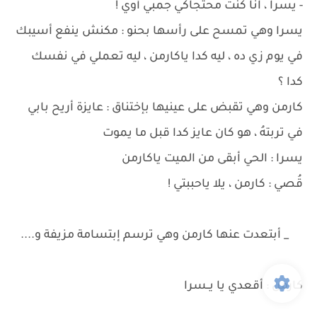
- يسرا ، انا كنت محتجاكي جمبي أوي !
يسرا وهي تمسح على رأسها بحنو : مكنش ينفع أسيبك
في يوم زي ده ، ليه كدا ياكارمن ، ليه تعملي في نفسك
كدا ؟
كارمن وهي تقبض على عينيها بإختناق : عايزة أريح بابي
في تربتهُ ، هو كان عايز كدا قبل ما يموت
يسرا : الحي أبقى من الميت ياكارمن
قُصي : كارمن ، يلا ياحببتي !
_ أبتعدت عنها كارمن وهي ترسم إبتسامة مزيفة و....
كارمن : أقعدي يا يــسرا