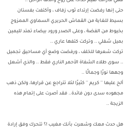
فهي مازالت تُقيم حدادًا على روح والدها الراحل ..
حتى إنها رفضت إرتداء ثوب زفاف ، وأكتفت بفستان
بسيط للغاية من القماش الحريري السماوي الممزوج
بخيوط من الفضة ، وعلى الصدر ورود بيضاء تمتد لليمين
بميل سُفلي .. وتركت كتفها عاري ..
تركت شعرها للخلف ، ورفضت وضع أي مساحيق تجميل
.. سوى طلاء الشفاة الأحمر الناري فقط .. والذي أشعل
وجهها نورًا وجمالًا ..
ألح عليها '' كريم '' كثيرًا لئلا تتراجع عن قرارها، ولكن ذهب
مجهوده سدى دون فائدة.. فقد أصرت على إتمام هذه
الزيجة ..
هل حدث معك وشعرت بأنك مغيب !؟ تتحرك وفق إرادة