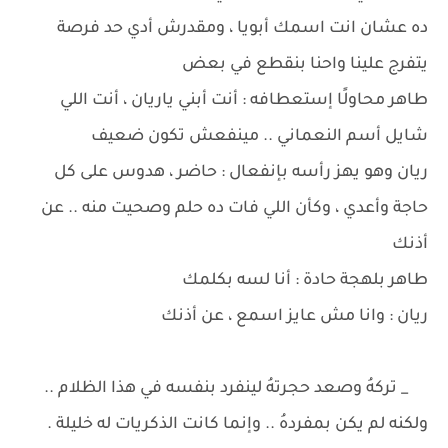
ده عشان انت اسمك أبويا ، ومقدرش أدي حد فرصة
يتفرج علينا واحنا بنقطع في بعض
طاهر محاولًا إستعطافه : أنت أبني ياريان ، أنت اللي
شايل أسم النعماني .. مينفعش تكون ضعيف
ريان وهو يهز رأسه بإنفعال : حاضر ، هدوس على كل
حاجة وأعدي ، وكأن اللي فات ده حلم وصحيت منه .. عن
أذنك
طاهر بلهجة حادة : أنا لسه بكلمك
ريان : وانا مش عايز اسمع ، عن أذنك
_ تركهُ وصعد حجرتهُ لينفرد بنفسه في هذا الظلام ..
ولكنه لم يكن بمفردهُ .. وإنما كانت الذكريات له خليلة .