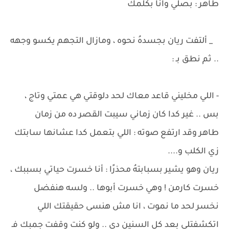
طاهر : بصلي وانا بكلمك
_ ألتفت ريان بجسدهُ نحوه ، ومازال التجهم يكسو وجهه
.. ثم نطق بـ :
- اللي مخليني قاعد معاك لحد دلوقتي هي عمتي وتاج ،
بس .. غير كدا كان زماني سيبت القصر ده من زمان
طاهر وقد ارتفع صوته : اللي بتعمل كدا عشانها سابتك
زي الكلب و....
ريان وهو يشير بسبابتهُ محذرًا : أنا خسرت حياتي بسببك ،
خسرت كارمن ! وهي خسرت أبوها .. ولسه هنفضل
نخسر لحد ما نموت ، انا مش هنسى حقيقتك اللي
اتكشفتلي بعد كل السنين دي .. ولو كنت وقفت جمبك فـ