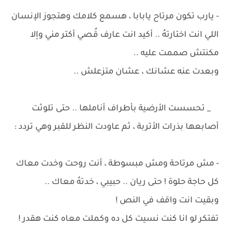
- يارب تكون مرتاح يابابا ، هسمع كلامك وهتجوز الإنسان
اللي انت اختارتهُ .. أكيد انت عارف قُصي أكتر مني وإلا
مكنتش صممت عليه ..
وبعدت عنه عشانك ، عشان متزعلش ..
_ تحسست الأرضية بأطراف أناملها .. حتى تلوثت
أصابعها بذرات الأتربة ، ثم عاودت النظر للقبر وهي تردد :
- مش مرتاحة ومش مبسوطة ، أنت روحت وخدت معاك
كل حاجة حلوة ! حتى ريان .. حبيبي ، خدتهُ معاك ..
وبقيت انت واقف في النص !
تفتكر لو انا كنت نسيت كل ده وكملت معاه كنت هقدر !