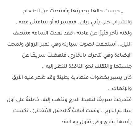
_ حبست حالها بحجرتها وأمتنعت عن الطعام
والشراب حتى يأتي ريان ، فتفسر له أو تتناقش معه..
ولكنه تأخر كثيرًا عن عادته ، فقد تعدت الساعة منتصف
الليل.. أستمعت لصوت سيارته وهي تعبر الرواق ولمحت
الإضاءة وهي تتحرك بالخارج ، فنهضت سريعًا عن
جلستها وانتقلت نحو النافذة لتنظر إليه ..
كان يسير بخطوات متهادية بطيئة وقد ظهر عليه الأرق
والإنهاك ..
فتحركت سريعًا لتهبط الدرج وتذهب إليه ، قابلتهُ على أول
سلالم الدرج .. وقفت أمامهُ گالطفل المُخطئ ، نكست
رأسها بخزي وهي تقول بوداعة :