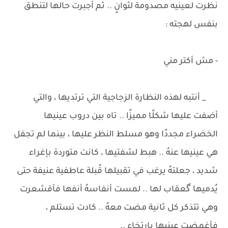
نظرت لعينيه مصدومة لثوانٍ .. ثم أجبرت حالها لتنطق
بنفس لهجته :
- مش أكتر مني
_ أنتبه لهذه النظارة الزجاجية التي ترتديها ، والتي
أضفت عليها شكلًا مميزًا .. تاه بين دروب عينيها
الخضراء مجددًا وهو مسلط النظر عليها ، بينما لم تجفل
هي عينيها عنهُ .. هبط لشفتيها ، كانت متوردة بإغراء
شديد ، جعلتهُ يرغب في تقبيلها قُبلة عاطفية عنيفة حتى
يُدميها گعقاب لها .. لمست أنفاسهُ أنفها فأقشعرت
وهي تتذكر كل ثانية مضت معهُ .. كادت تستلم ،
فأغمضت عينيها بإرتخاء ..