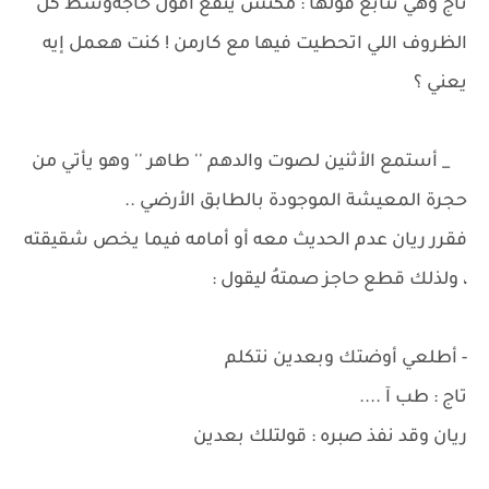
تاج وهي تتابع قولها : مكنش ينفع أقول حاجةوسط كل
الظروف اللي اتحطيت فيها مع كارمن ! كنت هعمل إيه
يعني ؟
_ أستمع الأثنين لصوت والدهم '' طاهر '' وهو يأتي من
حجرة المعيشة الموجودة بالطابق الأرضي ..
فقرر ريان عدم الحديث معه أو أمامه فيما يخص شقيقته
، ولذلك قطع حاجز صمتهُ ليقول :
- أطلعي أوضتك وبعدين نتكلم
تاج : طب آ ....
ريان وقد نفذ صبره : قولتلك بعدين