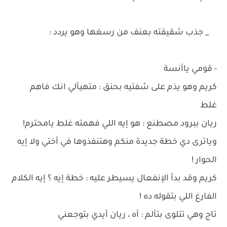
_ جذب شقيقته بعنف من رسغها وهو يردد :
- قومي ياآنسة
كريم وهو يذم على شفتيه بحنق : متهيألي انك فاهم
غلط
ريان ببرود مصطنع : هو إيه اللي فهمته غلط يامحترم!
وياترى دي خطة جديدة منكم وهتنفذوها في أختي ولا إيه
الحوار !
كريم وقد بدأ الإنفعال يسيطر عليه : خطة إيه ؟ إيه الكلام
الفارغ اللي بتقوله ده !
تاج وهي تتلوى بتألم : آه ، ريان أيدي بتوجعني