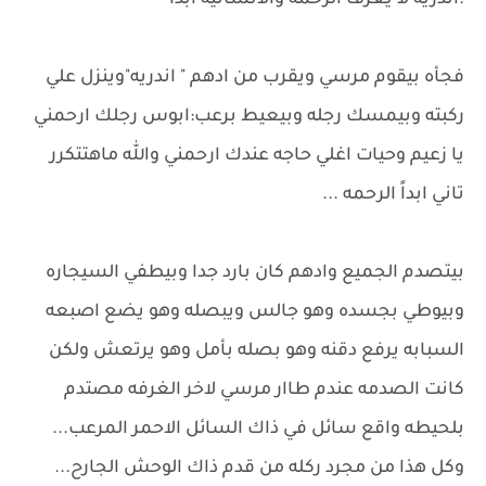
.اندريه لا يعرف الرحمه والانسانيه ابداً
فجأه بيقوم مرسي ويقرب من ادهم " اندريه"وينزل علي
ركبته وبيمسك رجله وبيعيط برعب:ابوس رجلك ارحمني
يا زعيم وحيات اغلي حاجه عندك ارحمني والله ماهتتكرر
تاني ابداً الرحمه ...
بيتصدم الجميع وادهم كان بارد جدا وبيطفي السيجاره
وبيوطي بجسده وهو جالس ويبصله وهو يضع اصبعه
السبابه يرفع دقنه وهو بصله بأمل وهو يرتعش ولكن
كانت الصدمه عندم طاار مرسي لاخر الغرفه مصتدم
بلحيطه واقع سائل في ذاك السائل الاحمر المرعب...
وكل هذا من مجرد ركله من قدم ذاك الوحش الجارح...