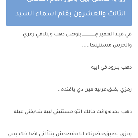
الثالث والعشرون بقلم اسماء السيد
في فيلا العميري______بتوصل دهب وبتلاقي رمزي
والحرس مستنينها.....
دهب ببرود:في اييه
رمزي بقلق:عربيه مين دي يافندم..
دهب بحده:وانت مالك انتو مستنيني لييه شايفني عيله
رمزي بضيق:حضرتك انا مقصدش بتتاً اني اضايقك بس