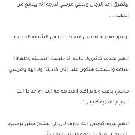
بيتعرق احد الرجال ويدعي مرسي لدرجه انه بيدمع من
الرعب.....
توفيق بهدوء:هنعمل اييه يا زعيم في الشحنه الجديده
ادهم بهدوء قاتم:ولا حاجه انا خلصت الشحنه وكلها48
ساعه والشحنه هتكون عند "إثان فاديتا" ولا اييه يامرسي
مرسي برعب وتوتر:اكيد ااكيد هو هو انت اي حد دا انت
الزعيم "اندريه كابوني"....
ادهم ببرود:كويس انك عارف لان الي بيخون مش برحموو