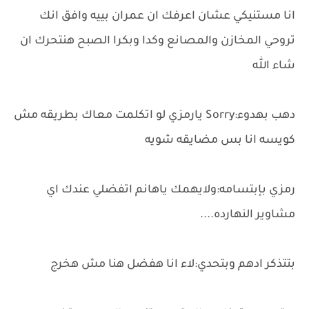
انا مستنيكي عشان اعرفك ان عمران بييه وافق انك
تروحي المخازن والمصانع وكدا وبكرا الصبح هنتحرك ان
شاء الله
دهب بهدوء:Sorry يارمزي لو اتكلمت معاك بطريقه مش
كويسه انا بس مضايقه شويه
رمزي بإبتسامه:ولايهمك ياهانم اتفضلي عندك اي
مشاوير النهارده....
بتتذكر ادهم وبتحدي:لاء انا هفضل هنا مش هخرج