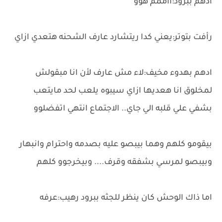
ادهم ببرود:ااممم هوو
رأفت بتوتر:يعني كدا ريتشارد عارف الشحنه هتعدي ازاي
ادهم بهدوء مخيف:لاء مش عارف لأن انا مبقولش
لمخلوق انا هعديها ازاي سيبوه يلعب لحد مايتعب
بشفي علي قلبه الي جاي.. الاجتماع انتهي اتفضلوو
بيقومو كلهم وهما بيبصو عليه بصدمه واحترام وانبهار
وبيبصو لمرسي بشفقه وقرف.... وبيخرجوو كلهم
اما ذاك الوحش كان ينظر للجثه ببرود رهيب:عرفه