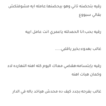
رقيه بتحضنه تاني وهو بيحضنها:عامله ايه مشوفتكش
بقالي سبووع
رقيه بحب:انا الحمدلله ياعمري انت عامل اييه
غالب بهدوء:بخير ياقلبي.....
رقيه بإبتسامه:هقضي معاك اليوم كله اهنه النهارده لاء
وكمان هبات اهنه
غالب بفرحه:بجدد كيف ده محدش هياخد باله في الدار