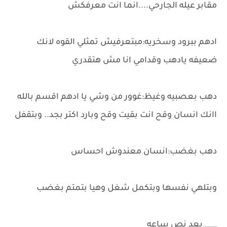
مقابر عيله الجارحي....انما انت معرفكش
ادهم ببرود وسخريه:مبتعرفيش تمثلي القوه لانك
ضعيفه يادهب وقدامي انا مش هتقدري
دهب بعصبيه وغيظ:غوور من وشي يا ادهم اقسم بالله
اانك انسان وقح انت بقيت وقح وبارد اكتر بجد.. وبتقفل
دهب بغضب:انسان معندوش احساس
وبتلهي نفسها وبتكمل شغل وهيا بتمتم بغضب
____بعد نص ساعه