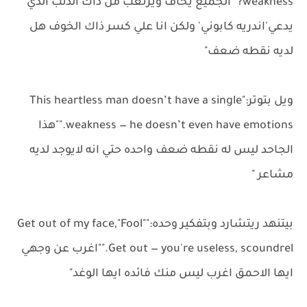
weakness?""الجميع يخاف ويرتعب من ذاك الذئب الذي
يدعي'اندريه كابوني' ولكن انا علي كسر ذاك الخوف هل
لديه نقطه ضعف"
ويل بتوتر:"This heartless man doesn’t have a single
weakness — he doesn’t even have emotions.""هذا
الجاحد ليس له نقطه ضعف واحده حتي انه لايوجد لديه
مشاعر "
بيتنهد ريتشارد وبتفكير وحده:"Get out of my face,"Fool"
Get out — you're useless, scoundrel.""اغرب عن وجهي
ايها الاحمق اغرب ليس منك فائده ايها الوغد"