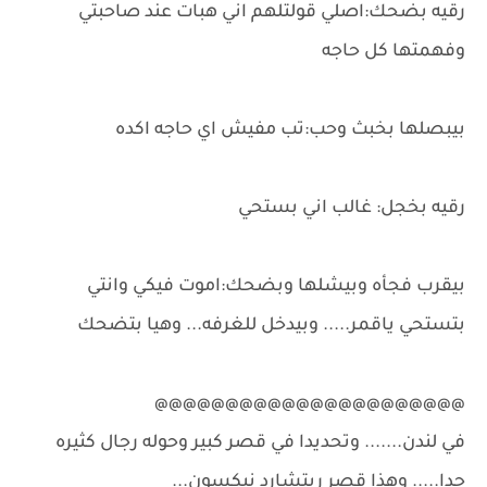
رقيه بضحك:اصلي قولتلهم اني هبات عند صاحبتي
وفهمتها كل حاجه
بيبصلها بخبث وحب:تب مفيش اي حاجه اكده
رقيه بخجل: غالب اني بستحي
بيقرب فجأه وبيشلها وبضحك:اموت فيكي وانتي
بتستحي ياقمر..... وبيدخل للغرفه... وهيا بتضحك
@@@@@@@@@@@@@@@@@@@@@@
في لندن....... وتحديدا في قصر كبير وحوله رجال كثيره
جدا..... وهذا قصر ريتشارد نيكسون...