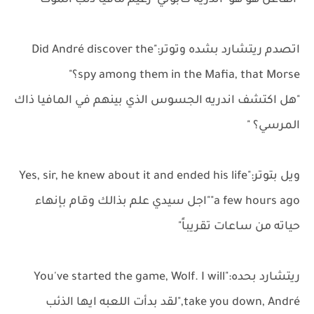
"الفاعل هو هو 'اندريه كابوني 'زعيم مافيا'ذئب الموت'"
اتصدم ريتشارد بشده وتوتر:"Did André discover the
spy among them in the Mafia, that Morse؟"
"هل اكتشف اندريه الجسوس الذي بينهم في المافيا ذاك
المرسي؟ "
ويل بتوتر:"Yes, sir, he knew about it and ended his life
a few hours ago""اجل سيدي علم بذالك وقام بإنهاء
حياته من ساعات تقريباً"
ريتشارد بحده:"You've started the game, Wolf. I will
take you down, André,"لقد بدأت اللعبه ايها الذئب