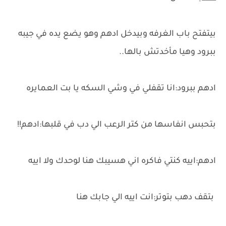
بيتفتح باب الغرفه وبيدخل ادهم وهو يضع يده في جيبه
ببرود وهيا مأخدتش بالها..
ادهم ببرود:انا تقفلي في وشي السكه يا بت العمايره
بتحبس انفاسها من كتر الرعب الي دب في قلبها:ادهم!!
ادهم:اييه كنتي فاكره اني هسيبك هنا لوحدك ولا اييه
بتقف دهب بتوتر:انت اييه الي جابك هنا