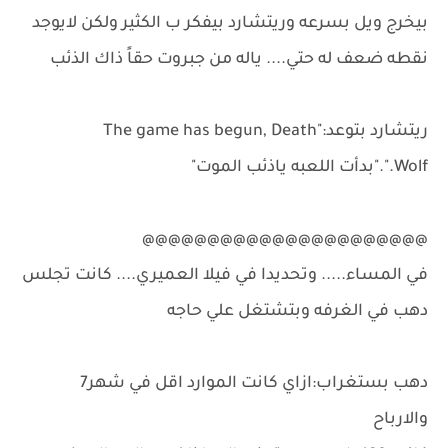
بيخرج ويل بسرعه وريتشارد بيفكر ب الكثير ولكن لايوجد
نقطه ضعف له حتي.... ياله من جبروت حقاً ذاك الذئب
ريتشارد بتوعد:"The game has begun, Death
Wolf."."بدأت اللعبه ياذئب الموت"
@@@@@@@@@@@@@@@@@@@@@@
في المساء..... وتحديدا في فيلا العميري.... كانت تجلس
دهب في الغرفه وبتشتغل علي حاجه
دهب بستغراب:ازاي كانت الموارد اقل في شهر7
والارباح